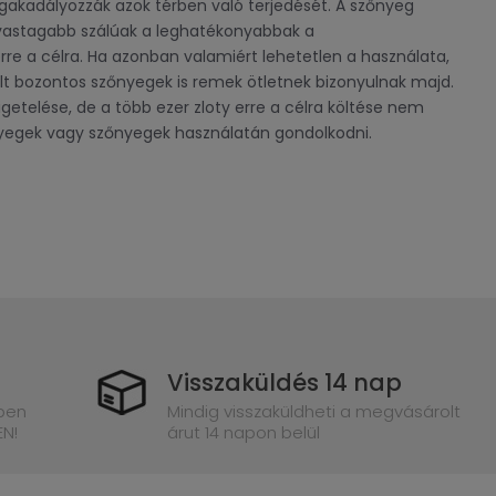
gakadályozzák azok térben való terjedését. A szőnyeg
vastagabb szálúak a leghatékonyabbak a
re a célra. Ha azonban valamiért lehetetlen a használata,
lt bozontos szőnyegek is remek ötletnek bizonyulnak majd.
etelése, de a több ezer zloty erre a célra költése nem
nyegek vagy szőnyegek használatán gondolkodni.
Visszaküldés 14 nap
kben
Mindig visszaküldheti a megvásárolt
EN!
árut 14 napon belül