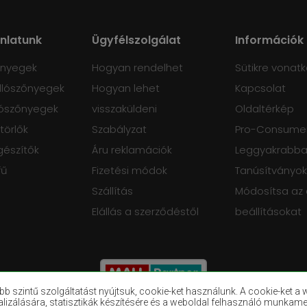
ánlatunk
Ügyfélszolgálat
Információk
őnyegek
Hogyan rendelhet
Sütikre vonatk
lószőnyegek
Hogyan lehet
Kapcsolat
ószőnyegek
visszaküldeni
Oldaltérkép
törlők
Szabályzat
Pro-Consumer
gészítők
Áru reklamációk
Leggyakrabban
fű
Fizetési módok
Tanúsítványok
Szállítás
Módosítsa az
Elállás a szerződéstől
beállításokat
szintű szolgáltatást nyújtsuk, cookie-ket használunk. A cookie-ket a w
alizálására, statisztikák készítésére és a weboldal felhasználó munkam