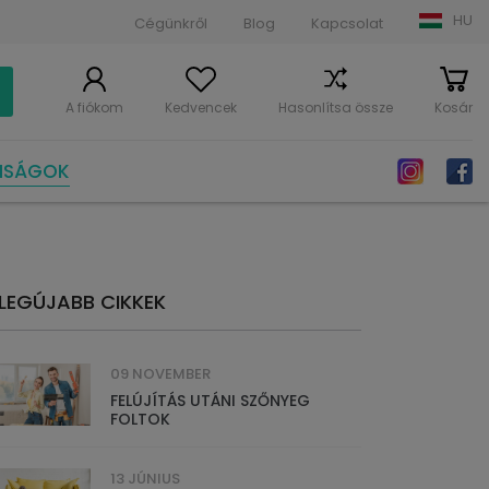
HU
Cégünkről
Blog
Kapcsolat
A fiókom
Kedvencek
Hasonlítsa össze
Kosár
NSÁGOK
LEGÚJABB CIKKEK
09 NOVEMBER
FELÚJÍTÁS UTÁNI SZŐNYEG
FOLTOK
13 JÚNIUS