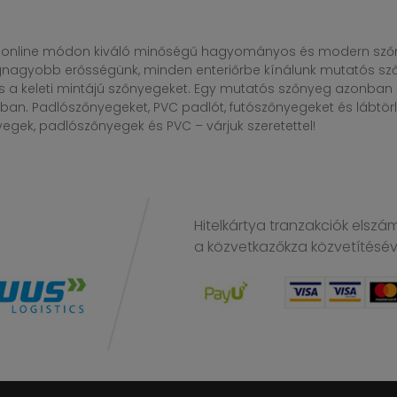
online módon kiváló minőségű hagyományos és modern szőny
egnagyobb erősségünk, minden enteriőrbe kínálunk mutatós sző
s a keleti mintájú szőnyegeket. Egy mutatós szőnyeg azonba
n. Padlószőnyegeket, PVC padlót, futószőnyegeket és lábtörlő
gek, padlószőnyegek és PVC – várjuk szeretettel!
Hitelkártya tranzakciók elszá
a közvetkazőkza közvetítésé