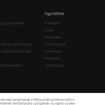
Ügyfélfiók
ozó irányelvek
A fiókom
Kosár
Rendelési
 Shop tanúsítvány
előzmények
 feltett kérdések
Termékek
Promoció
 adatvédelmi
Ujdonságok
eboldal tartalmának a felhasználó preferenciáihoz
enetének fenntartására szolgálnak. Az egyes cookie-