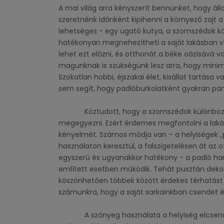
A mai világ arra kényszerít bennünket, hogy ál
szeretnénk időnként kipihenni a környező zajt 
lehetséges - egy ugató kutya, a szomszédok k
hatékonyan megnehezítheti a saját lakásban va
lehet ezt előzni, és otthonát a béke oázisává v
magunknak is szükségünk lesz arra, hogy minim
Szokatlan hobbi, éjszakai élet, kisállat tartása
sem segít, hogy padlóburkolatként gyakran pan
Köztudott, hogy a szomszédok különböznek 
megegyezni. Ezért érdemes megfontolni a lakás 
kényelmét. Számos módja van – a helyiségek „
használaton keresztül, a falszigetelésen át az 
egyszerű és ugyanakkor hatékony - a padló ha
említett esetben működik. Tehát pusztán dekor
köszönhetően többek között érdekes térhatást ér
számunkra, hogy a saját sarkainkban csendet ér
A szőnyeg használata a helyiség elcsendes