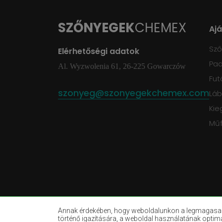
SZŐNYEGEK
CHEMEX
Aj
Sz
Elérhetőségi adatok
Pad
Al. Wyzwolenia 61, 26-225 Gowarczów
Fut
szonyeg@szonyegekchemex.com
Láb
Kie
Mű
Annak érdekében, hogy weboldalunkon a legmagasabb 
történő igazítására, a weboldal használatának optim