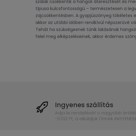
szálak csökkentik a hangok áteresztését és me
típusa kulcsfontosságú – természetesen a leg
zajcsökkentésben. A gyapjúszőnyeg tökéletes er
akkor az utóbbi időben rendkívül népszerűvé vá
Tehát ha szükségesnek tűnik lakásának hangszig
felel meg elképzeléseinek, akkor érdemes sző
Ingyenes szállítás
Adja le rendelését o nagyobb érté
-0.012 Ft, a elküldjük Önnek INGYENES