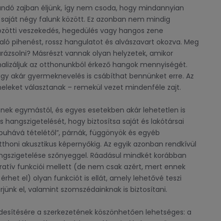
landó zajban éljünk, így nem csoda, hogy mindannyian
a saját négy falunk között. Ez azonban nem mindig
özötti veszekedés, hegedülés vagy hangos zene
ló pihenést, rossz hangulatot és alvászavart okozva. Meg
arázsolni? Másrészt vannak olyan helyzetek, amikor
alizáljuk az otthonunkból érkező hangok mennyiségét.
 vagy akár gyermeknevelés is csábíthat bennünket erre. Az
eleket választanak – remekül vezet mindenféle zajt.
egymástól, és egyes esetekben akár lehetetlen is
hangszigetelését, hogy biztosítsa saját és lakótársai
puhává tételétől”, párnák, függönyök és egyéb
otthoni akusztikus képernyőkig. Az egyik azonban rendkívül
ngszigetelése szőnyeggel. Ráadásul mindkét korábban
atív funkciói mellett (de nem csak azért, mert ennek
het el) olyan funkciót is ellát, amely lehetővé teszi
jünk el, valamint szomszédainknak is biztosítani.
ítésére a szerkezetének köszönhetően lehetséges: a