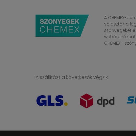
A CHEMEX-ben 
választék a l
szőnyegeket é
webáruházunkba
CHEMEX –szőnye
A szállítást a következők végzik: