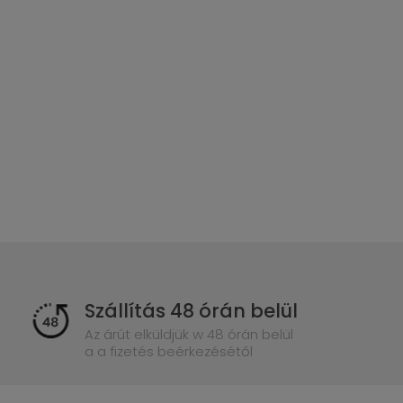
Szállítás 48 órán belül
Az árút elküldjük w 48 órán belül
a a fizetés beérkezésétől