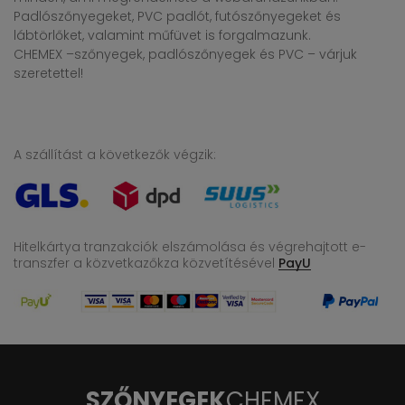
Padlószőnyegeket, PVC padlót, futószőnyegeket és
lábtörlőket, valamint műfüvet is forgalmazunk.
CHEMEX –szőnyegek, padlószőnyegek és PVC – várjuk
szeretettel!
A szállítást a következők végzik:
Hitelkártya tranzakciók elszámolása és végrehajtott e-
transzfer
a közvetkazőkza közvetítésével
PayU
SZŐNYEGEK
CHEMEX