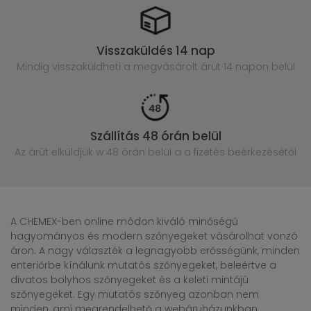
Visszaküldés 14 nap
Mindig visszaküldheti a megvásárolt
árut 14 napon belül
Szállítás 48 órán belül
Az árút elküldjük w 48 órán belül
a a fizetés beérkezésétől
A CHEMEX-ben online módon kiváló minőségű
hagyományos és modern szőnyegeket vásárolhat vonzó
áron. A nagy választék a legnagyobb erősségünk, minden
enteriőrbe kínálunk mutatós szőnyegeket, beleértve a
divatos bolyhos szőnyegeket és a keleti mintájú
szőnyegeket. Egy mutatós szőnyeg azonban nem
minden, ami megrendelhető a webáruházunkban.