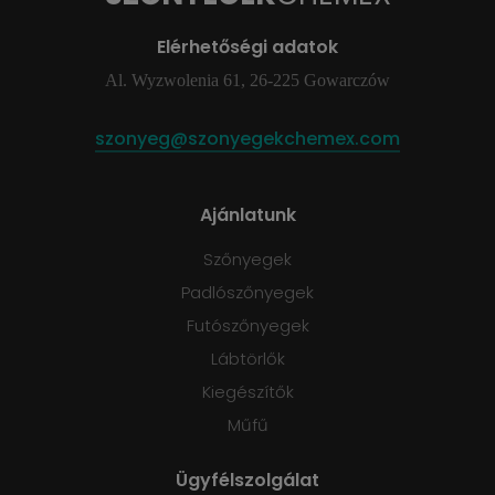
Elérhetőségi adatok
Al. Wyzwolenia 61, 26-225 Gowarczów
szonyeg@szonyegekchemex.com
Ajánlatunk
Szőnyegek
Padlószőnyegek
Futószőnyegek
Lábtörlők
Kiegészítők
Műfű
Ügyfélszolgálat