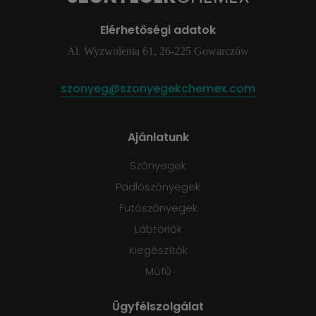
Elérhetőségi adatok
Al. Wyzwolenia 61, 26-225 Gowarczów
szonyeg@szonyegekchemex.com
Ajánlatunk
Szőnyegek
Padlószőnyegek
Futószőnyegek
Lábtörlők
Kiegészítők
Műfű
Ügyfélszolgálat