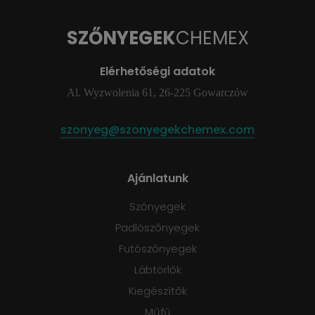
SZŐNYEGEK
CHEMEX
Elérhetőségi adatok
Al. Wyzwolenia 61, 26-225 Gowarczów
szonyeg@szonyegekchemex.com
Ajánlatunk
Szőnyegek
Padlószőnyegek
Futószőnyegek
Lábtörlők
Kiegészítők
Műfű