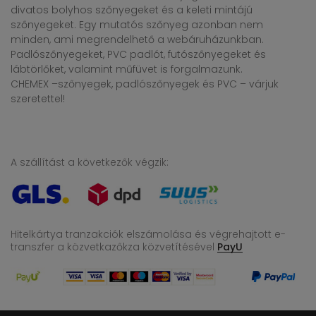
divatos bolyhos szőnyegeket és a keleti mintájú
szőnyegeket. Egy mutatós szőnyeg azonban nem
minden, ami megrendelhető a webáruházunkban.
Padlószőnyegeket, PVC padlót, futószőnyegeket és
lábtörlőket, valamint műfüvet is forgalmazunk.
CHEMEX –szőnyegek, padlószőnyegek és PVC – várjuk
szeretettel!
A szállítást a következők végzik:
Hitelkártya tranzakciók elszámolása és végrehajtott e-
transzfer
a közvetkazőkza közvetítésével
PayU