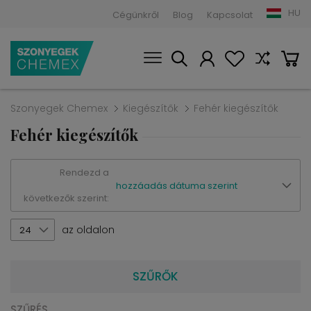
HU
Cégünkről
Blog
Kapcsolat
Szonyegek Chemex
Kiegészítők
Fehér kiegészítők
Fehér kiegészítők
Rendezd a
hozzáadás dátuma szerint
következők szerint:
az oldalon
24
SZŰRŐK
SZŰRÉS