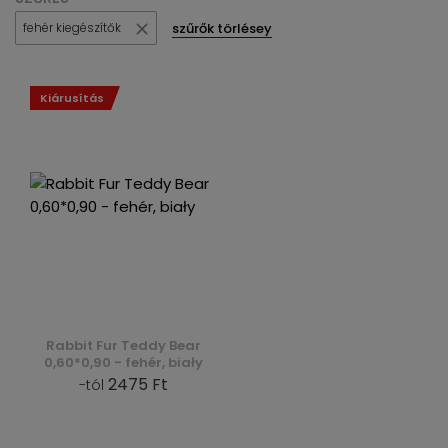
szűrők törlésey
fehér kiegészítők
Kiárusítás
Rabbit Fur Teddy Bear
0,60*0,90 - fehér, biały
2475 Ft
-tól