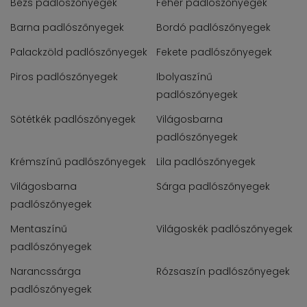
Bézs padlószőnyegek
Fehér padlószőnyegek
Barna padlószőnyegek
Bordó padlószőnyegek
Palackzöld padlószőnyegek
Fekete padlószőnyegek
Piros padlószőnyegek
Ibolyaszínű
padlószőnyegek
Sötétkék padlószőnyegek
Világosbarna
padlószőnyegek
Krémszínű padlószőnyegek
Lila padlószőnyegek
Világosbarna
Sárga padlószőnyegek
padlószőnyegek
Mentaszínű
Világoskék padlószőnyegek
padlószőnyegek
Narancssárga
Rózsaszín padlószőnyegek
padlószőnyegek