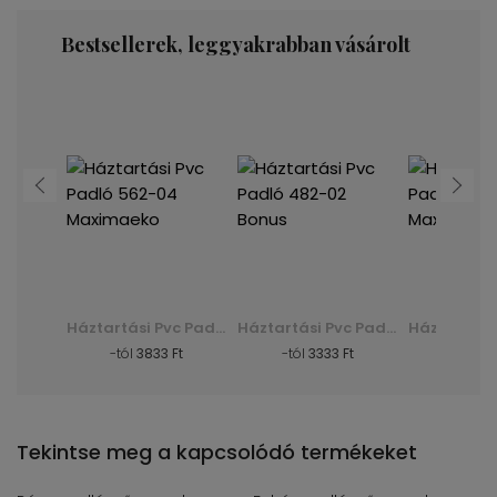
Bestsellerek, leggyakrabban vásárolt
Háztartási Pvc Padló 482-02 Bonus
Háztartási Pvc Padló 562-04 Maximaeko
Háztartási Pvc Padló 482-02 Bonus
Ft
-tól
3833 Ft
-tól
3333 Ft
-tól
38
Tekintse meg a kapcsolódó termékeket