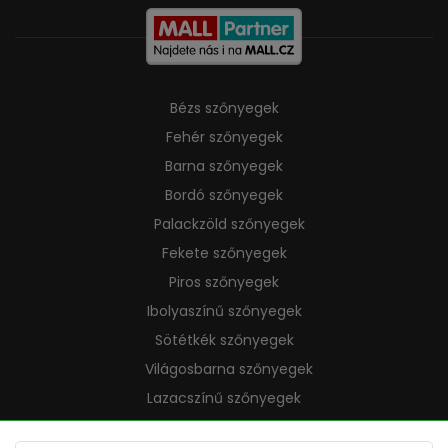
Bézs szőnyegek
Fehér szőnyegek
Barna szőnyegek
Bordó szőnyegek
Palackzöld szőnyegek
Fekete szőnyegek
Piros szőnyegek
Ibolyaszínű szőnyegek
Sötétkék szőnyegek
Világosbarna szőnyegek
Lazacszínű szőnyegek
Krémszínű szőnyegek