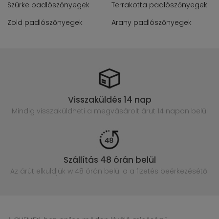
Szürke padlószőnyegek
Terrakotta padlószőnyegek
Zöld padlószőnyegek
Arany padlószőnyegek
Visszaküldés 14 nap
Mindig visszaküldheti a megvásárolt
árut 14 napon belül
Szállítás 48 órán belül
Az árút elküldjük w 48 órán belül
a a fizetés beérkezésétől