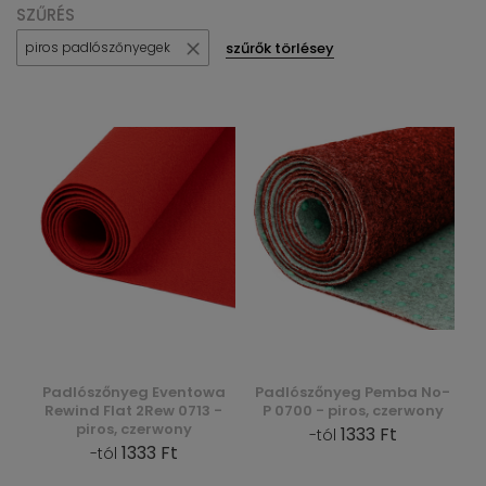
SZŰRÉS
szűrők törlésey
piros padlószőnyegek
Padlószőnyeg Eventowa
Padlószőnyeg Pemba No-
Rewind Flat 2Rew 0713 -
P 0700 - piros, czerwony
piros, czerwony
1333 Ft
-tól
1333 Ft
-tól