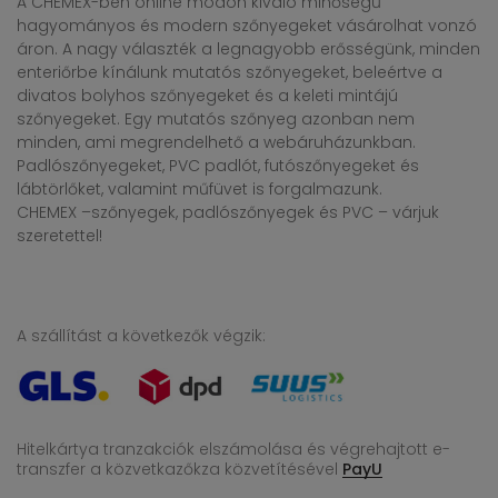
A CHEMEX-ben online módon kiváló minőségű
hagyományos és modern szőnyegeket vásárolhat vonzó
áron. A nagy választék a legnagyobb erősségünk, minden
enteriőrbe kínálunk mutatós szőnyegeket, beleértve a
divatos bolyhos szőnyegeket és a keleti mintájú
szőnyegeket. Egy mutatós szőnyeg azonban nem
minden, ami megrendelhető a webáruházunkban.
Padlószőnyegeket, PVC padlót, futószőnyegeket és
lábtörlőket, valamint műfüvet is forgalmazunk.
CHEMEX –szőnyegek, padlószőnyegek és PVC – várjuk
szeretettel!
A szállítást a következők végzik:
Hitelkártya tranzakciók elszámolása és végrehajtott e-
transzfer
a közvetkazőkza közvetítésével
PayU