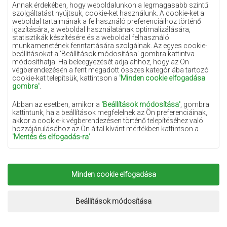
Lila szőnyegek
Annak érdekében, hogy weboldalunkon a legmagasabb szintű
szolgáltatást nyújtsuk, cookie-ket használunk. A cookie-ket a
Sárga szőnyegek
weboldal tartalmának a felhasználó preferenciáihoz történő
igazítására, a weboldal használatának optimalizálására,
Mentaszínű szőnyegek
statisztikák készítésére és a weboldal felhasználó
munkamenetének fenntartására szolgálnak. Az egyes cookie-
Világoskék szőnyegek
beállításokat a 'Beállítások módosítása' gombra kattintva
módosíthatja. Ha beleegyezését adja ahhoz, hogy az Ön
Narancssárga szőnyegek
végberendezésén a fent megadott összes kategóriába tartozó
Rózsaszín szőnyegek
cookie-kat telepítsük, kattintson a
'Minden cookie elfogadása
gombra'
.
Szürke szőnyegek
Abban az esetben, amikor a
'Beállítások módosítása'
, gombra
Terrakotta szőnyegek
kattintunk, ha a beállítások megfelelnek az Ön preferenciáinak,
akkor a cookie-k végberendezésen történő telepítéséhez való
Zöld szőnyegek
hozzájárulásához az Ön által kívánt mértékben kattintson a
Arany szőnyegek
'Mentés és elfogadás-ra'
.
Amennyiben a cookie-k az Ön személyes adatait tartalmazzák,
az adatkezelés alapja a személyes adatok kezelőjének
(Szonyegekchemex) vagy harmadik feleknek a jogos érdeke,
Minden cookie elfogadása
Copyright 2022
Szonyegek chemex.
Minden jog
amely a weboldalon nyújtott magas színvonalú szolgáltatások
nyújtásában, valamint a személyes adatok kezelőjének és
fenntartva.
megbízható partnereinek marketingtevékenységében nyilvánul
Megvalósítás:
www.dimax.pl
Beállítások módosítása
meg.
A cookie-król és a személyes adatok feldolgozásáról