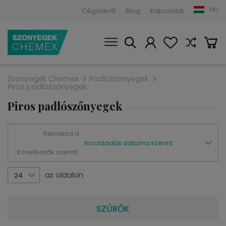
HU
Cégünkről
Blog
Kapcsolat
Szonyegek Chemex
Padlószőnyegek
Piros padlószőnyegek
Piros padlószőnyegek
Rendezd a
hozzáadás dátuma szerint
következők szerint:
az oldalon
24
SZŰRŐK