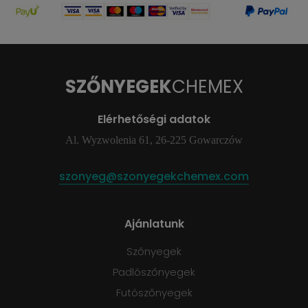
SZŐNYEGEK
CHEMEX
Elérhetőségi adatok
Al. Wyzwolenia 61, 26-225 Gowarczów
szonyeg@szonyegekchemex.com
Ajánlatunk
Szőnyegek
Padlószőnyegek
Futószőnyegek