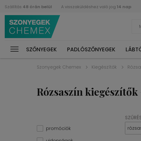
Szállítás
48 órán belül
A visszaküldéshez való jog
14 nap
SZŐNYEGEK
PADLÓSZŐNYEGEK
LÁBT
Szonyegek Chemex
Kiegészítők
Rózsa
Rózsaszín kiegészítők
SZŰRÉ
rózsa
promóciók
ujdonságok