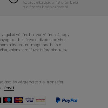
Az árút elküldjük w 48 órán belül
a a fizetés beérkezésétől
egeket vásárolhat vonzó áron. A nagy
nyegeket, beleértve a divatos bolyhos
n nem minden, ami megrendelhető a
ket, valamint műfüvet is forgalmazunk.
molása és végrehajtott e-transzfer
vel
PayU