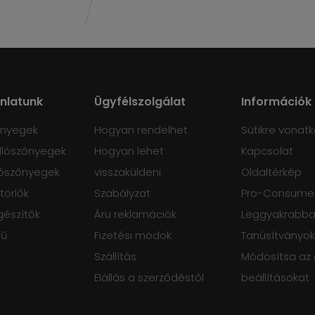
ánlatunk
Ügyfélszolgálat
Információk
őnyegek
Hogyan rendelhet
Sütikre vonatk
lószőnyegek
Hogyan lehet
Kapcsolat
ószőnyegek
visszaküldeni
Oldaltérkép
törlők
Szabályzat
Pro-Consumer
gészítők
Áru reklamációk
Leggyakrabban
fű
Fizetési módok
Tanúsítványok
Szállítás
Módosítsa az
Elállás a szerződéstől
beállításokat