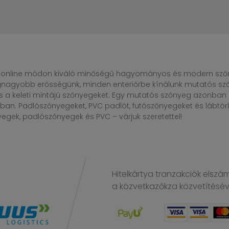
online módon kiváló minőségű hagyományos és modern szőny
egnagyobb erősségünk, minden enteriőrbe kínálunk mutatós sző
s a keleti mintájú szőnyegeket. Egy mutatós szőnyeg azonba
n. Padlószőnyegeket, PVC padlót, futószőnyegeket és lábtörlő
gek, padlószőnyegek és PVC – várjuk szeretettel!
Hitelkártya tranzakciók elszá
a közvetkazőkza közvetítésé