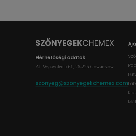
SZŐNYEGEK
CHEMEX
Aj
Sz
Elérhetőségi adatok
Pad
Al. Wyzwolenia 61, 26-225 Gowarczów
Fut
szonyeg@szonyegekchemex.com
Láb
Kie
Mű