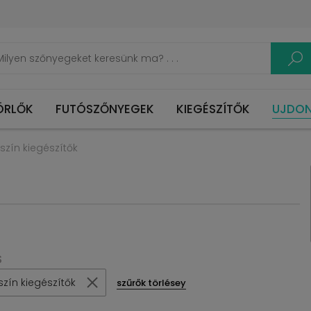
ÖRLŐK
FUTÓSZŐNYEGEK
KIEGÉSZÍTŐK
UJDO
szín kiegészítők
S
szín kiegészítők
szűrők törlésey