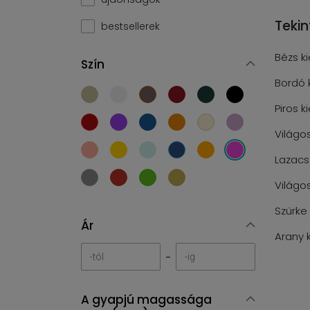
Teki
bestsellerek
Bézs k
Szín
Bordó 
Piros k
Világo
Lazacs
Világo
Szürke
Ár
Arany 
-
A gyapjú magassága