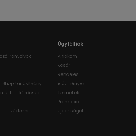
Ügyfélfiók
ozó irányelvek
A fiókom
Kosár
Rendelési
 Shop tanúsítvány
előzmények
 feltett kérdések
Termékek
Promoció
 adatvédelmi
Ujdonságok