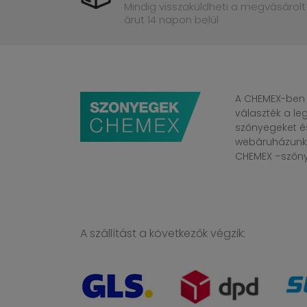
Mindig visszaküldheti a megvásárolt
árut 14 napon belül
A CHEMEX-ben 
választék a l
szőnyegeket é
webáruházunkba
CHEMEX –szőnye
A szállítást a következők végzik: