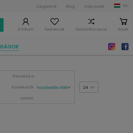
HU
Cégünkről
Blog
Kapcsolat
A fiókom
Kedvencek
Hasonlítsa össze
Kosár
NSÁGOK
Rendezd a
következők
hozzáadás dátuma szerint
24
szerint: