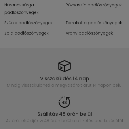
Narancssárga
Rózsaszín padlószőnyegek
padlószőnyegek
Szürke padlószőnyegek
Terrakotta padlószőnyegek
Zöld padlószőnyegek
Arany padlószőnyegek
Visszaküldés 14 nap
Mindig visszaküldheti a megvásárolt
árut 14 napon belül
Szállítás 48 órán belül
Az árút elküldjük w 48 órán belül
a a fizetés beérkezésétől