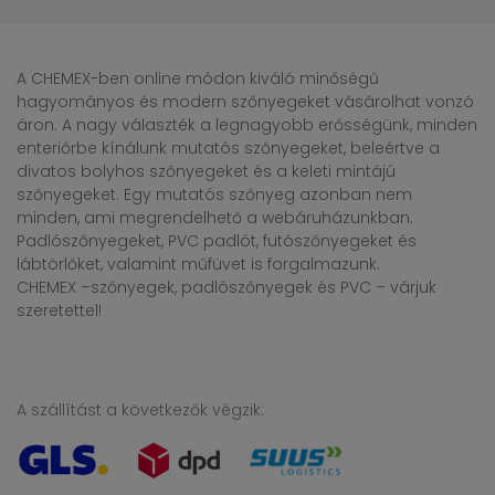
A CHEMEX-ben online módon kiváló minőségű
hagyományos és modern szőnyegeket vásárolhat vonzó
áron. A nagy választék a legnagyobb erősségünk, minden
enteriőrbe kínálunk mutatós szőnyegeket, beleértve a
divatos bolyhos szőnyegeket és a keleti mintájú
szőnyegeket. Egy mutatós szőnyeg azonban nem
minden, ami megrendelhető a webáruházunkban.
Padlószőnyegeket, PVC padlót, futószőnyegeket és
lábtörlőket, valamint műfüvet is forgalmazunk.
CHEMEX –szőnyegek, padlószőnyegek és PVC – várjuk
szeretettel!
A szállítást a következők végzik: