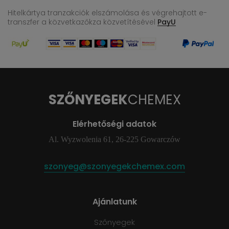
Hitelkártya tranzakciók elszámolása és végrehajtott e-
transzfer
a közvetkazőkza közvetítésével
PayU
SZŐNYEGEK
CHEMEX
Elérhetőségi adatok
Al. Wyzwolenia 61, 26-225 Gowarczów
szonyeg@szonyegekchemex.com
Ajánlatunk
Szőnyegek