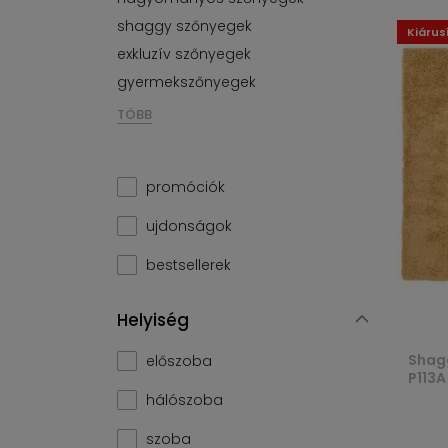
shaggy szőnyegek
Kiárus
exkluzív szőnyegek
gyermekszőnyegek
TÖBB
promóciók
ujdonságok
bestsellerek
Helyiség
Shag
előszoba
P113A
hálószoba
szoba