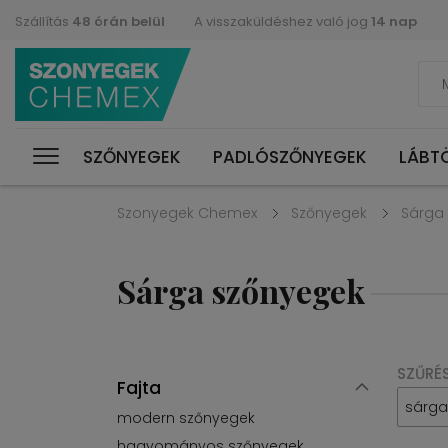
Szállítás
48 órán belül
A visszaküldéshez való jog
14 nap
SZŐNYEGEK
PADLÓSZŐNYEGEK
LÁBT
Szonyegek Chemex
Szőnyegek
Sárga
Sárga szőnyegek
SZŰRÉ
Fajta
sárga
modern szőnyegek
hagyományos szőnyegek