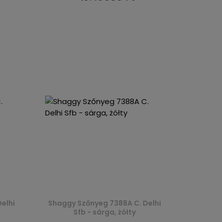
elhi
Shaggy Szőnyeg 7388A C. Delhi
Sfb - sárga, żółty