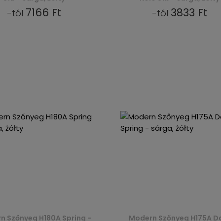
7166 Ft
3833 Ft
-tól
-tól
n Szőnyeg H180A Spring -
Modern Szőnyeg H175A D