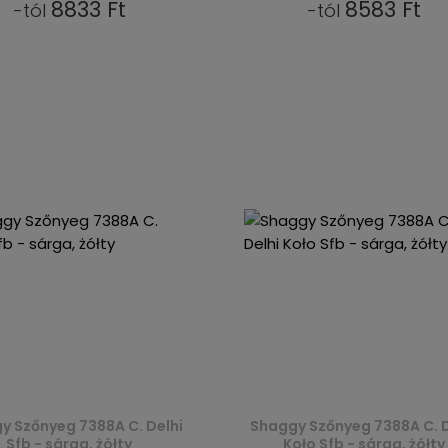
8833 Ft
8583 Ft
-tól
-tól
y Szőnyeg 7388A C. Delhi
Shaggy Szőnyeg 7388A C. D
Sfb - sárga, żółty
Koło Sfb - sárga, żółty