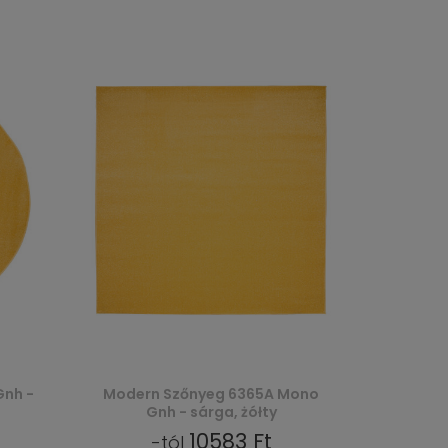
Gnh -
Modern Szőnyeg 6365A Mono
Gnh - sárga, żółty
10583 Ft
-tól