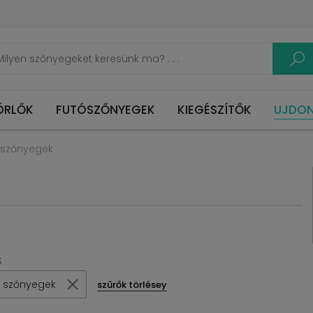
ÖRLŐK
FUTÓSZŐNYEGEK
KIEGÉSZÍTŐK
UJDO
 szőnyegek
S
 szőnyegek
szűrők törlésey