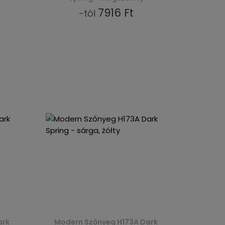
7916 Ft
-tól
ark
Modern Szőnyeg H173A Dark