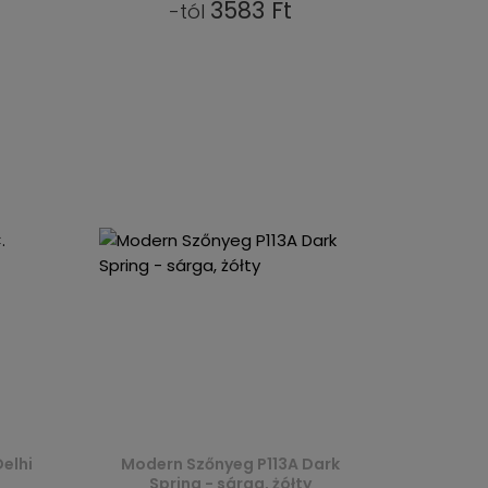
3583 Ft
-tól
elhi
Modern Szőnyeg P113A Dark
Spring - sárga, żółty