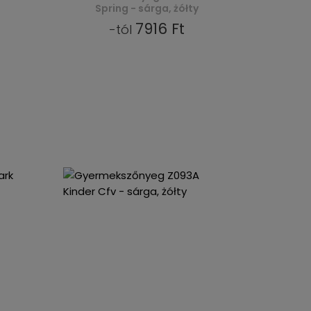
Spring - sárga, żółty
7916 Ft
-tól