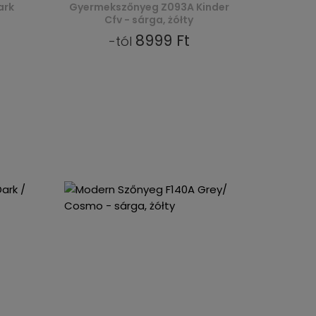
ark
Gyermekszőnyeg Z093A Kinder
Cfv - sárga, żółty
8999 Ft
-tól