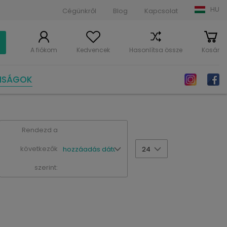
HU
Cégünkről
Blog
Kapcsolat
A fiókom
Kedvencek
Hasonlítsa össze
Kosár
NSÁGOK
Rendezd a
következők
hozzáadás dátuma szerint
24
szerint: