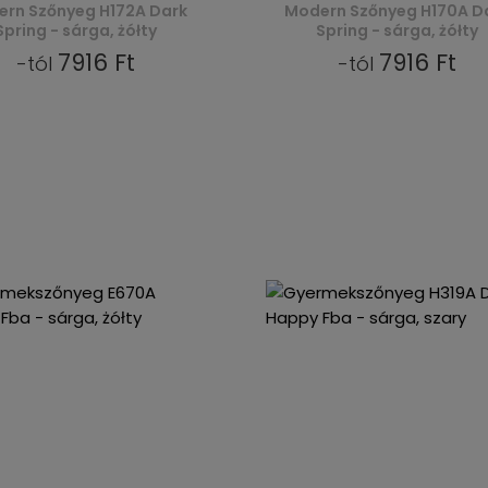
rn Szőnyeg H172A Dark
Modern Szőnyeg H170A D
Spring - sárga, żółty
Spring - sárga, żółty
7916 Ft
7916 Ft
-tól
-tól