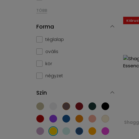
TÖBB
Kiárus
Forma
téglalap
ovális
kör
négyzet
Szín
Shaggy