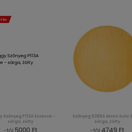
ítás
 Szőnyeg P113A Essence -
Szőnyeg 6365A Mono Kolo 
sárga, żółty
sárga, żółty
5000 Ft
4749 Ft
-tól
-tól