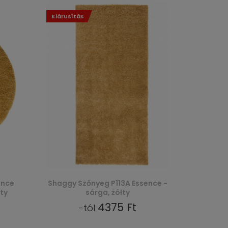
Kiárusítás
ence
Shaggy Szőnyeg P113A Essence -
ty
sárga, żółty
4375 Ft
-tól