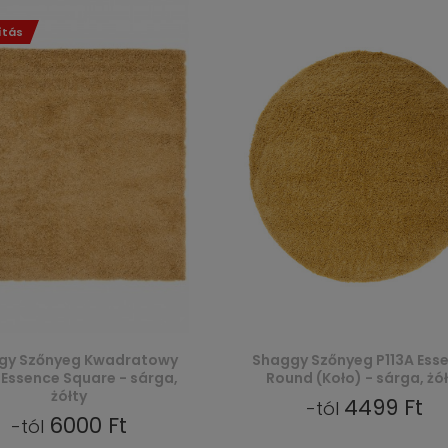
ítás
gy Szőnyeg Kwadratowy
Shaggy Szőnyeg P113A Ess
 Essence Square - sárga,
Round (Koło) - sárga, żół
żółty
4499 Ft
-tól
6000 Ft
-tól