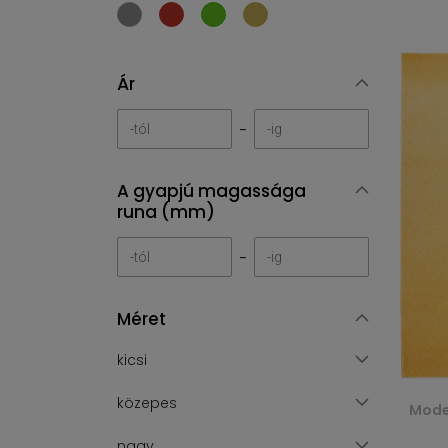
Ár
-
A gyapjú magassága
runa (mm)
-
Méret
kicsi
közepes
Mode
nagy