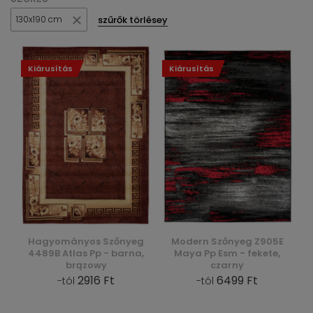
szűrők törlésey
130x190 cm
Kiárusítás
Kiárusítás
Hagyományos Szőnyeg
Modern Szőnyeg Z905E
4489B Atlas Pp - barna,
Maya Pp Esm - fekete,
brązowy
czarny
2916 Ft
6499 Ft
-tól
-tól