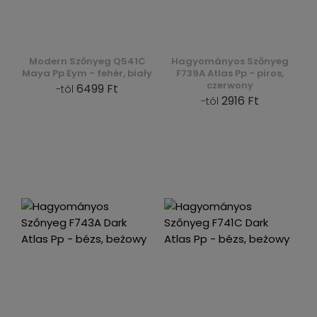
Modern Szőnyeg Q541C
Hagyományos Szőnyeg
Maya Pp Eym - fehér, biały
F739A Atlas Pp - piros,
czerwony
6499 Ft
-tól
2916 Ft
-tól