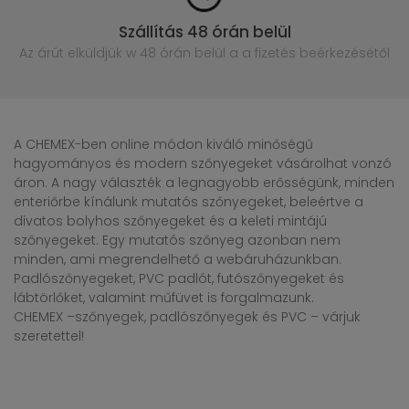
Szállítás 48 órán belül
Az árút elküldjük w 48 órán belül
a a fizetés beérkezésétől
A CHEMEX-ben online módon kiváló minőségű
hagyományos és modern szőnyegeket vásárolhat vonzó
áron. A nagy választék a legnagyobb erősségünk, minden
enteriőrbe kínálunk mutatós szőnyegeket, beleértve a
divatos bolyhos szőnyegeket és a keleti mintájú
szőnyegeket. Egy mutatós szőnyeg azonban nem
minden, ami megrendelhető a webáruházunkban.
Padlószőnyegeket, PVC padlót, futószőnyegeket és
lábtörlőket, valamint műfüvet is forgalmazunk.
CHEMEX –szőnyegek, padlószőnyegek és PVC – várjuk
szeretettel!