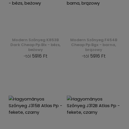
Modern Szőnyeg K853B
Modern Szőnyeg F454B
Dark Cheap Pp Blx - bézs,
Cheap Pp Bgx - barna,
beżowy
brązowy
5916 Ft
5916 Ft
-tól
-tól