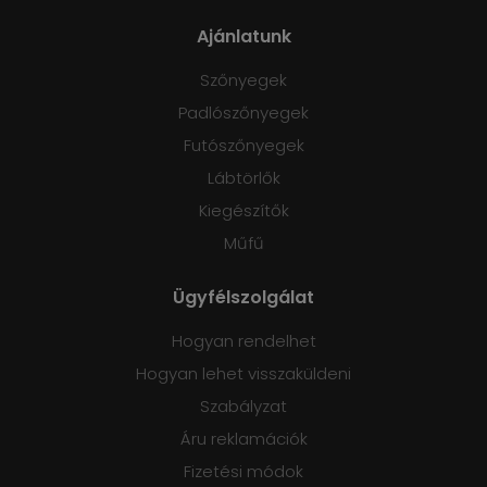
Ajánlatunk
Szőnyegek
Padlószőnyegek
Futószőnyegek
Lábtörlők
Kiegészítők
Műfű
Ügyfélszolgálat
Hogyan rendelhet
Hogyan lehet visszaküldeni
Szabályzat
Áru reklamációk
Fizetési módok