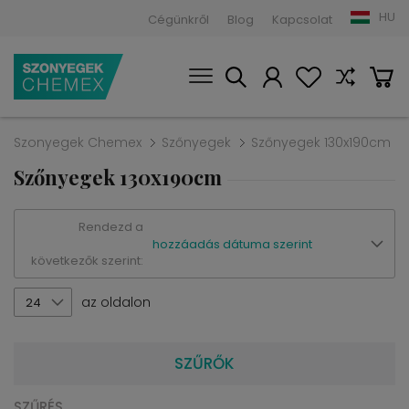
HU
Cégünkről
Blog
Kapcsolat
Szonyegek Chemex
Szőnyegek
Szőnyegek 130x190cm
Szőnyegek 130x190cm
Rendezd a
hozzáadás dátuma szerint
következők szerint:
az oldalon
24
SZŰRŐK
SZŰRÉS