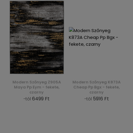
Modern Szőnyeg Z905A
Modern Szőnyeg K873A
Maya Pp Eym - fekete,
Cheap Pp Bgx - fekete,
czarny
czarny
6499 Ft
5916 Ft
-tól
-tól