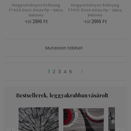
Hagyományos Szőnyeg
Hagyományos Szőnyeg
F743A Dark Atlas Pp - bézs,
F741C Dark Atlas Pp - bézs,
beżowy
beżowy
2916 Ft
2916 Ft
-tól
-tól
Mutasson többet
1
2
3
4
5
Bestsellerek, leggyakrabban vásárolt