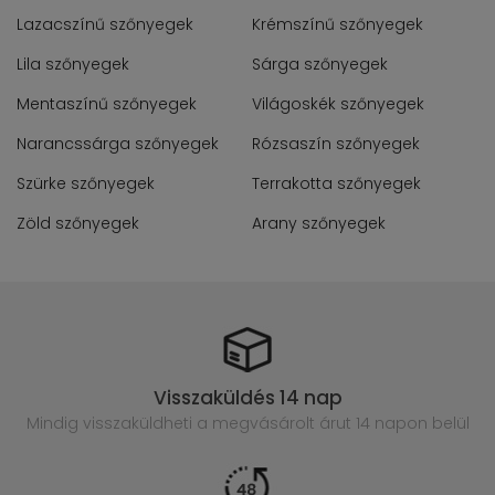
Lazacszínű szőnyegek
Krémszínű szőnyegek
Lila szőnyegek
Sárga szőnyegek
Mentaszínű szőnyegek
Világoskék szőnyegek
Narancssárga szőnyegek
Rózsaszín szőnyegek
Szürke szőnyegek
Terrakotta szőnyegek
Zöld szőnyegek
Arany szőnyegek
Visszaküldés 14 nap
Mindig visszaküldheti a megvásárolt
árut 14 napon belül