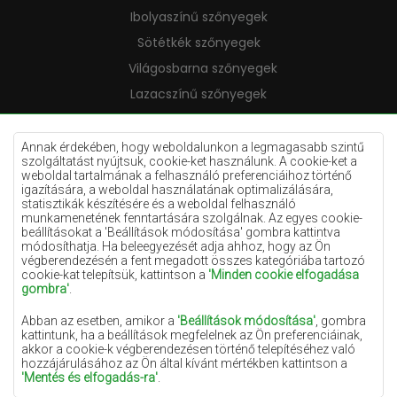
Ibolyaszínű szőnyegek
Sötétkék szőnyegek
Világosbarna szőnyegek
Lazacszínű szőnyegek
Krémszínű szőnyegek
Lila szőnyegek
Annak érdekében, hogy weboldalunkon a legmagasabb szintű
szolgáltatást nyújtsuk, cookie-ket használunk. A cookie-ket a
Sárga szőnyegek
weboldal tartalmának a felhasználó preferenciáihoz történő
igazítására, a weboldal használatának optimalizálására,
Mentaszínű szőnyegek
statisztikák készítésére és a weboldal felhasználó
munkamenetének fenntartására szolgálnak. Az egyes cookie-
Világoskék szőnyegek
beállításokat a 'Beállítások módosítása' gombra kattintva
módosíthatja. Ha beleegyezését adja ahhoz, hogy az Ön
Narancssárga szőnyegek
végberendezésén a fent megadott összes kategóriába tartozó
Rózsaszín szőnyegek
cookie-kat telepítsük, kattintson a
'Minden cookie elfogadása
gombra'
.
Szürke szőnyegek
Abban az esetben, amikor a
'Beállítások módosítása'
, gombra
Terrakotta szőnyegek
kattintunk, ha a beállítások megfelelnek az Ön preferenciáinak,
akkor a cookie-k végberendezésen történő telepítéséhez való
Zöld szőnyegek
hozzájárulásához az Ön által kívánt mértékben kattintson a
Arany szőnyegek
'Mentés és elfogadás-ra'
.