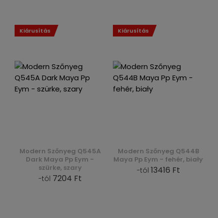
Kiárusítás
Kiárusítás
Modern Szőnyeg Q545A
Modern Szőnyeg Q544B
Dark Maya Pp Eym -
Maya Pp Eym - fehér, biały
szürke, szary
13416 Ft
-tól
7204 Ft
-tól