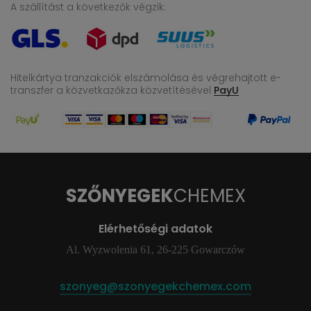
A szállítást a következők végzik:
Hitelkártya tranzakciók elszámolása és végrehajtott e-
transzfer
a közvetkazőkza közvetítésével
PayU
SZŐNYEGEK
CHEMEX
Elérhetőségi adatok
Al. Wyzwolenia 61, 26-225 Gowarczów
szonyeg@szonyegekchemex.com