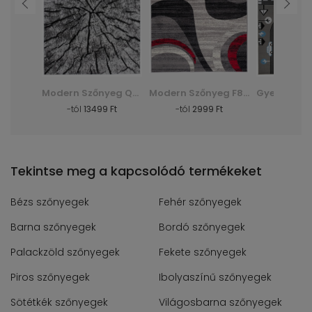
Shaggy Szőnyeg Dark D. Silk - zöld, zielony
Modern Szőnyeg Q710A Luxury Pp Esm - fehér, biały
Modern Szőnyeg F844B Cheap Pp Crm - szürke, szary
Ft
-tól
13499 Ft
-tól
2999 Ft
-tól
30
Tekintse meg a kapcsolódó termékeket
Bézs szőnyegek
Fehér szőnyegek
Barna szőnyegek
Bordó szőnyegek
Palackzöld szőnyegek
Fekete szőnyegek
Piros szőnyegek
Ibolyaszínű szőnyegek
Sötétkék szőnyegek
Világosbarna szőnyegek