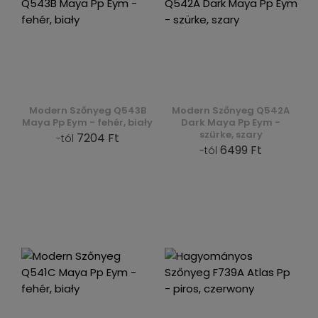
Modern Szőnyeg Q543B
Modern Szőnyeg Q542A
Maya Pp Eym - fehér, biały
Dark Maya Pp Eym -
szürke, szary
7204 Ft
-tól
6499 Ft
-tól