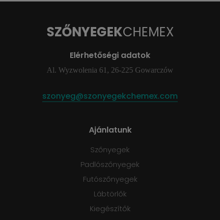
SZŐNYEGEK
CHEMEX
Elérhetőségi adatok
Al. Wyzwolenia 61, 26-225 Gowarczów
szonyeg@szonyegekchemex.com
Ajánlatunk
Szőnyegek
Padlószőnyegek
Futószőnyegek
Lábtörlők
Kiegészítők