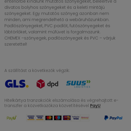
enteriőrbe kínálunk mutatós szőnyegeket, beleértve a
divatos bolyhos szőnyegeket és a keleti mintájú
szőnyegeket. Egy mutatós szőnyeg azonban nem
minden, ami megrendelhető a webáruházunkban.
Padlószőnyegeket, PVC padlót, futószőnyegeket és
lábtörlőket, valamint műfüvet is forgalmazunk.
CHEMEX –szőnyegek, padlószőnyegek és PVC – várjuk
szeretettel!
A szállítást a következők végzik:
Hitelkártya tranzakciók elszámolása és végrehajtott e-
transzfer
a közvetkazőkza közvetítésével
PayU