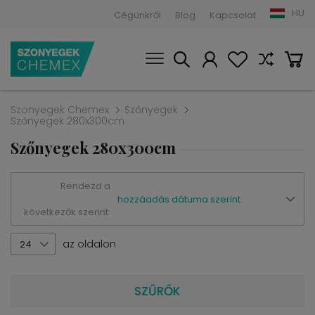
HU
Cégünkről
Blog
Kapcsolat
Szonyegek Chemex
Szőnyegek
Szőnyegek 280x300cm
Szőnyegek 280x300cm
Rendezd a
hozzáadás dátuma szerint
következők szerint:
az oldalon
24
SZŰRŐK