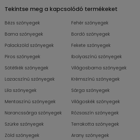
Tekintse meg a kapcsolódó termékeket
Bézs szőnyegek
Fehér szőnyegek
Barna szőnyegek
Bordó szőnyegek
Palackzöld szőnyegek
Fekete szőnyegek
Piros szőnyegek
Ibolyaszínű szőnyegek
Sötétkék szőnyegek
Világosbarna szőnyegek
Lazacszínű szőnyegek
Krémszínű szőnyegek
Lila szőnyegek
Sárga szőnyegek
Mentaszínű szőnyegek
Világoskék szőnyegek
Narancssárga szőnyegek
Rózsaszín szőnyegek
Szürke szőnyegek
Terrakotta szőnyegek
Zöld szőnyegek
Arany szőnyegek