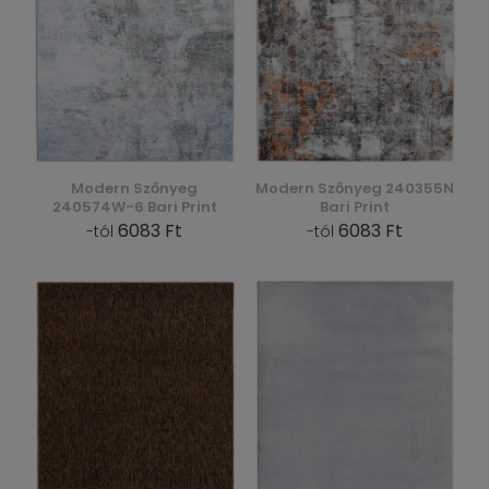
Modern Szőnyeg
Modern Szőnyeg 240355N
240574W-6 Bari Print
Bari Print
6083 Ft
6083 Ft
-tól
-tól