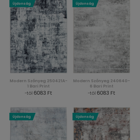
Újdonság
Újdonság
Modern Szőnyeg 250421A-
Modern Szőnyeg 240640-
1 Bari Print
6 Bari Print
6083 Ft
6083 Ft
-tól
-tól
Újdonság
Újdonság