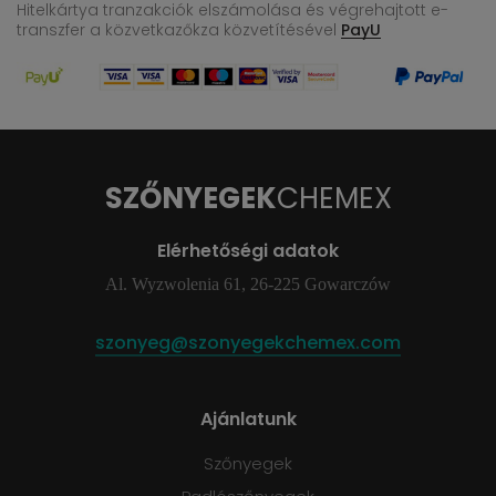
Hitelkártya tranzakciók elszámolása és végrehajtott e-
transzfer
a közvetkazőkza közvetítésével
PayU
SZŐNYEGEK
CHEMEX
Elérhetőségi adatok
Al. Wyzwolenia 61, 26-225 Gowarczów
szonyeg@szonyegekchemex.com
Ajánlatunk
Szőnyegek