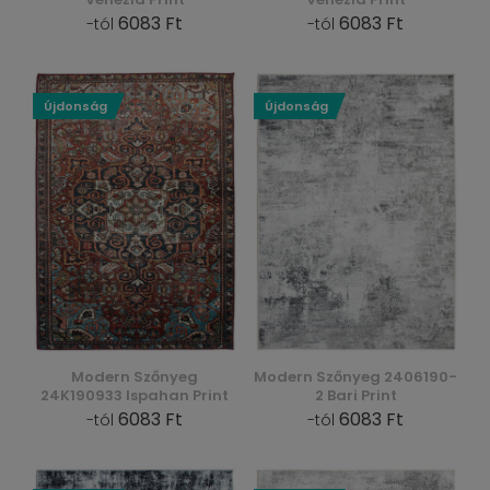
6083 Ft
6083 Ft
-tól
-tól
Újdonság
Újdonság
Modern Szőnyeg
Modern Szőnyeg 2406190-
24K190933 Ispahan Print
2 Bari Print
6083 Ft
6083 Ft
-tól
-tól