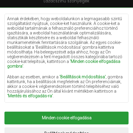
Lazacszínű szőnyegek
Krémszínű szőnyegek
Lila szőnyegek
Annak érdekében, hogy weboldalunkon a legmagasabb szintű
szolgáltatást nyújtsuk, cookie-ket használunk. A cookie-ket a
Sárga szőnyegek
weboldal tartalmának a felhasználó preferenciáihoz történő
igazítására, a weboldal használatának optimalizálására,
Mentaszínű szőnyegek
statisztikák készítésére és a weboldal felhasználó
munkamenetének fenntartására szolgálnak. Az egyes cookie-
Világoskék szőnyegek
beállításokat a 'Beállítások módosítása' gombra kattintva
módosíthatja. Ha beleegyezését adja ahhoz, hogy az Ön
Narancssárga szőnyegek
végberendezésén a fent megadott összes kategóriába tartozó
Rózsaszín szőnyegek
cookie-kat telepítsük, kattintson a
'Minden cookie elfogadása
gombra'
.
Szürke szőnyegek
Abban az esetben, amikor a
'Beállítások módosítása'
, gombra
Terrakotta szőnyegek
kattintunk, ha a beállítások megfelelnek az Ön preferenciáinak,
akkor a cookie-k végberendezésen történő telepítéséhez való
Zöld szőnyegek
hozzájárulásához az Ön által kívánt mértékben kattintson a
Arany szőnyegek
'Mentés és elfogadás-ra'
.
Amennyiben a cookie-k az Ön személyes adatait tartalmazzák,
az adatkezelés alapja a személyes adatok kezelőjének
(Szonyegekchemex) vagy harmadik feleknek a jogos érdeke,
Minden cookie elfogadása
Copyright 2022
Szonyegek chemex.
Minden jog
amely a weboldalon nyújtott magas színvonalú szolgáltatások
nyújtásában, valamint a személyes adatok kezelőjének és
fenntartva.
megbízható partnereinek marketingtevékenységében nyilvánul