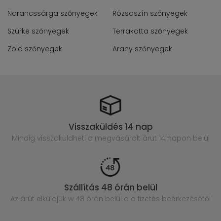
Narancssárga szőnyegek
Rózsaszín szőnyegek
Szürke szőnyegek
Terrakotta szőnyegek
Zöld szőnyegek
Arany szőnyegek
Visszaküldés 14 nap
Mindig visszaküldheti a megvásárolt
árut 14 napon belül
Szállítás 48 órán belül
Az árút elküldjük w 48 órán belül
a a fizetés beérkezésétől