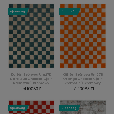
Újdonság
Újdonság
Kültéri Szőnyeg Um27D
Kültéri Szőnyeg Um27B
Dark Blue Checker Gjd -
Orange Checker Gjd -
krémszínű, kremowy
krémszínű, kremowy
10083 Ft
10083 Ft
-tól
-tól
Újdonság
Újdonság