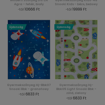
Modern Szőnyeg Ds72A
Gyermekszőnyeg Kids-46
Agra - fehér, biały
Snooki Kids - bézs, beżowy
10666 Ft
19999 Ft
-tól
-tól
Újdonság
Újdonság
Gyermekszőnyeg Hj-Bbk07
Gyermekszőnyeg Hj-
Snooki Bbk - granatowy
Bbk05 Light Snooki Bbk -
zöld, zielony
6833 Ft
-tól
6833 Ft
-tól