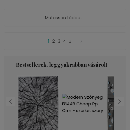
Mutasson többet
1
2
3
4
5
Bestsellerek, leggyakrabban vásárolt