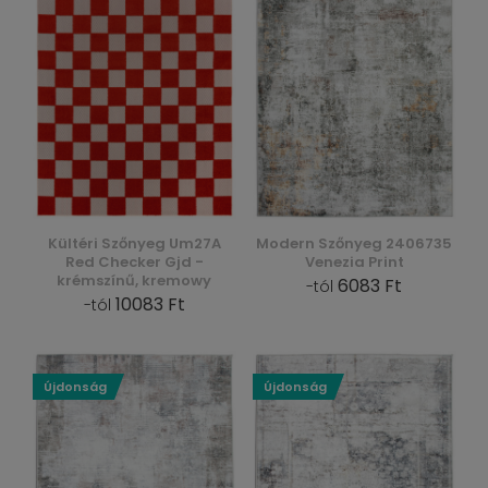
Kültéri Szőnyeg Um27A
Modern Szőnyeg 2406735
Red Checker Gjd -
Venezia Print
krémszínű, kremowy
6083 Ft
-tól
10083 Ft
-tól
Újdonság
Újdonság