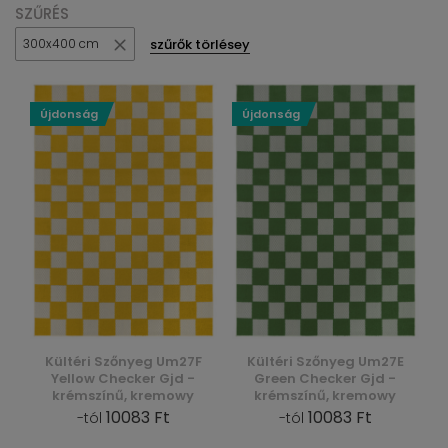
SZŰRÉS
szűrők törlésey
300x400 cm
Újdonság
Újdonság
Kültéri Szőnyeg Um27F
Kültéri Szőnyeg Um27E
Yellow Checker Gjd -
Green Checker Gjd -
krémszínű, kremowy
krémszínű, kremowy
10083 Ft
10083 Ft
-tól
-tól