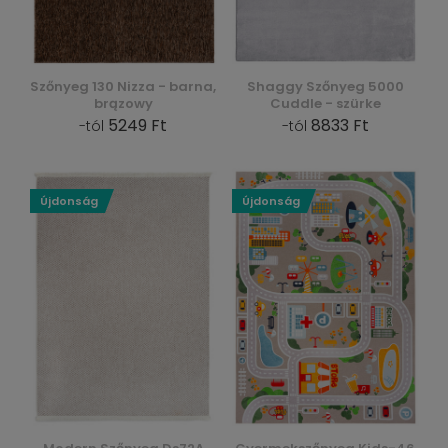
Szőnyeg 130 Nizza - barna,
Shaggy Szőnyeg 5000
brązowy
Cuddle - szürke
5249 Ft
8833 Ft
-tól
-tól
Újdonság
Újdonság