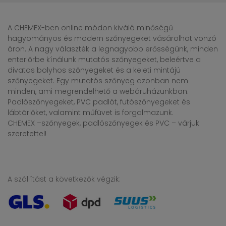
A CHEMEX-ben online módon kiváló minőségű
hagyományos és modern szőnyegeket vásárolhat vonzó
áron. A nagy választék a legnagyobb erősségünk, minden
enteriőrbe kínálunk mutatós szőnyegeket, beleértve a
divatos bolyhos szőnyegeket és a keleti mintájú
szőnyegeket. Egy mutatós szőnyeg azonban nem
minden, ami megrendelhető a webáruházunkban.
Padlószőnyegeket, PVC padlót, futószőnyegeket és
lábtörlőket, valamint műfüvet is forgalmazunk.
CHEMEX –szőnyegek, padlószőnyegek és PVC – várjuk
szeretettel!
A szállítást a következők végzik: