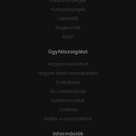
Padlószőnyegek
Futószőnyegek
Lábtörlők
Kiegészítők
Műfű
Ügyfélszolgálat
Hogyan rendelhet
Hogyan lehet visszaküldeni
Szabályzat
Áru reklamációk
Fizetési módok
Szállítás
Elállás a szerződéstől
Információk