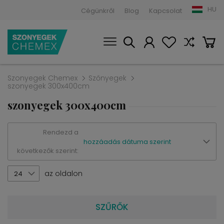
HU
Cégünkről
Blog
Kapcsolat
Szonyegek Chemex
Szőnyegek
szonyegek 300x400cm
szonyegek 300x400cm
Rendezd a
hozzáadás dátuma szerint
következők szerint:
az oldalon
24
SZŰRŐK