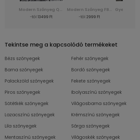
Shaggy Szőnyeg Dark D. Silk - zöld, zielony
Modern Szőnyeg Q710A Luxury Pp Esm - fehér, biały
Modern Szőnyeg F844B Cheap Pp Crm - szürke, szary
Ft
-tól
13499 Ft
-tól
2999 Ft
-tól
30
Tekintse meg a kapcsolódó termékeket
Bézs szőnyegek
Fehér szőnyegek
Barna szőnyegek
Bordó szőnyegek
Palackzöld szőnyegek
Fekete szőnyegek
Piros szőnyegek
Ibolyaszínű szőnyegek
Sötétkék szőnyegek
Világosbarna szőnyegek
Lazacszínű szőnyegek
Krémszínű szőnyegek
Lila szőnyegek
Sárga szőnyegek
Mentaszínű szőnyegek
Világoskék szőnyegek