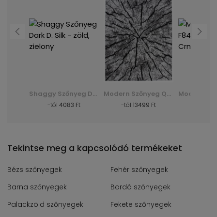
Modern Szőnyeg K082B Luxury Pp Esm - szürke, szary
Shaggy Szőnyeg Dark D. Silk - zöld, zielony
Modern Szőnyeg Q710A Luxury Pp Esm - fehér, biały
Ft
-tól
4083 Ft
-tól
13499 Ft
-tól
29
Tekintse meg a kapcsolódó termékeket
Bézs szőnyegek
Fehér szőnyegek
Barna szőnyegek
Bordó szőnyegek
Palackzöld szőnyegek
Fekete szőnyegek