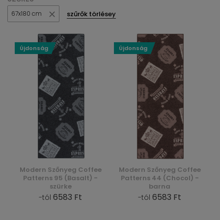
szűrők törlésey
67x180 cm
Újdonság
Újdonság
Modern Szőnyeg Coffee
Modern Szőnyeg Coffee
Patterns 95 (Basalt) -
Patterns 44 (Chocol) -
szürke
barna
6583 Ft
6583 Ft
-tól
-tól