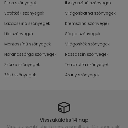
Piros szőnyegek
Ibolyaszínű szőnyegek
Sötétkék szőnyegek
Világosbarna szőnyegek
Lazacszínű szőnyegek
Krémszínű szőnyegek
Lila szőnyegek
Sárga szőnyegek
Mentaszínű szőnyegek
Világoskék szőnyegek
Narancssárga szőnyegek
Rózsaszín szőnyegek
Szürke szőnyegek
Terrakotta szőnyegek
Zöld szőnyegek
Arany szőnyegek
Visszaküldés 14 nap
Mindig visszaküldheti a megvásárolt
árut 14 napon belül