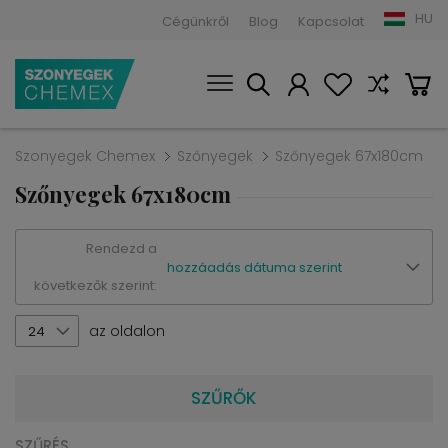
HU
Cégünkről
Blog
Kapcsolat
Szonyegek Chemex
Szőnyegek
Szőnyegek 67x180cm
Szőnyegek 67x180cm
Rendezd a
hozzáadás dátuma szerint
következők szerint:
az oldalon
24
SZŰRŐK
SZŰRÉS