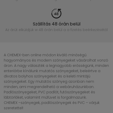
Szállítás 48 órán belül
Az árút elküldjük w 48 órán belül
a a fizetés beérkezésétől
A CHEMEX-ben online módon kiváló minőségű
hagyományos és modern szőnyegeket vásárolhat vonzó
áron. A nagy választék a legnagyobb erősségünk, minden
enteriőrbe kínálunk mutatós szőnyegeket, beleértve a
divatos bolyhos szőnyegeket és a keleti mintájú
szőnyegeket. Egy mutatós szőnyeg azonban nem
minden, ami megrendelhető a webáruházunkban.
Padlószőnyegeket, PVC padlót, futószőnyegeket és
lábtörlőket, valamint műfüvet is forgalmazunk.
CHEMEX –szőnyegek, padlószőnyegek és PVC – várjuk
szeretettel!