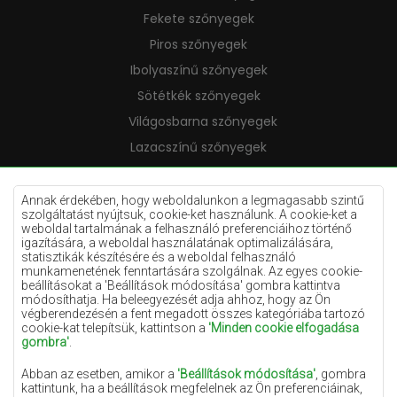
Fekete szőnyegek
Piros szőnyegek
Ibolyaszínű szőnyegek
Sötétkék szőnyegek
Világosbarna szőnyegek
Lazacszínű szőnyegek
Krémszínű szőnyegek
Lila szőnyegek
Annak érdekében, hogy weboldalunkon a legmagasabb szintű
szolgáltatást nyújtsuk, cookie-ket használunk. A cookie-ket a
Sárga szőnyegek
weboldal tartalmának a felhasználó preferenciáihoz történő
igazítására, a weboldal használatának optimalizálására,
Mentaszínű szőnyegek
statisztikák készítésére és a weboldal felhasználó
munkamenetének fenntartására szolgálnak. Az egyes cookie-
Világoskék szőnyegek
beállításokat a 'Beállítások módosítása' gombra kattintva
módosíthatja. Ha beleegyezését adja ahhoz, hogy az Ön
Narancssárga szőnyegek
végberendezésén a fent megadott összes kategóriába tartozó
Rózsaszín szőnyegek
cookie-kat telepítsük, kattintson a
'Minden cookie elfogadása
gombra'
.
Szürke szőnyegek
Abban az esetben, amikor a
'Beállítások módosítása'
, gombra
Terrakotta szőnyegek
kattintunk, ha a beállítások megfelelnek az Ön preferenciáinak,