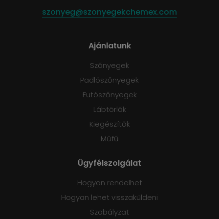
szonyeg@szonyegekchemex.com
Ajánlatunk
Szőnyegek
Padlószőnyegek
Futószőnyegek
Lábtörlők
Kiegészítők
Műfű
Ügyfélszolgálat
Hogyan rendelhet
Hogyan lehet visszaküldeni
Szabályzat