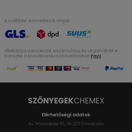
A szállítást a következők végzik:
Hitelkártya tranzakciók elszámolása és végrehajtott e-
transzfer
a közvetkazőkza közvetítésével
PayU
SZŐNYEGEK
CHEMEX
Elérhetőségi adatok
Al. Wyzwolenia 61, 26-225 Gowarczów