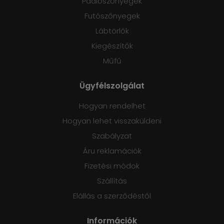
Padlószőnyegek
Futószőnyegek
Lábtörlők
Kiegészítők
Műfű
Ügyfélszolgálat
Hogyan rendelhet
Hogyan lehet visszaküldeni
Szabályzat
Áru reklamációk
Fizetési módok
Szállítás
Elállás a szerződéstől
Információk