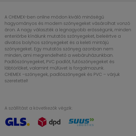
A CHEMEX-ben online módon kiváló minőségű
hagyományos és modern szőnyegeket vásárolhat vonzó
áron. A nagy választék a legnagyobb erősségünk, minden
enteriőrbe kínálunk mutatós szőnyegeket, beleértve a
divatos bolyhos szőnyegeket és a keleti mintájú
szőnyegeket. Egy mutatós szőnyeg azonban nem
minden, ami megrendelhető a webáruházunkban.
Padlószőnyegeket, PVC padlót, futószőnyegeket és
lábtörlőket, valamint műfüvet is forgalmazunk.
CHEMEX –szőnyegek, padlószőnyegek és PVC – várjuk
szeretettel!
A szállítást a következők végzik: