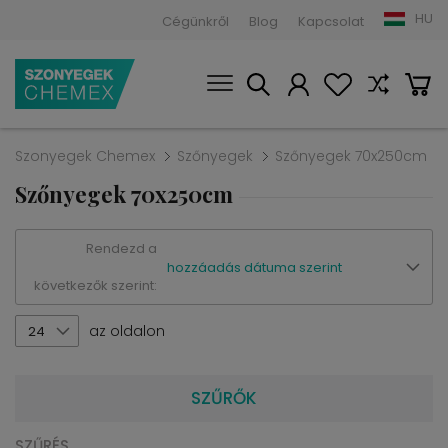
HU
Cégünkről
Blog
Kapcsolat
Szonyegek Chemex
Szőnyegek
Szőnyegek 70x250cm
Szőnyegek 70x250cm
Rendezd a
hozzáadás dátuma szerint
következők szerint:
az oldalon
24
SZŰRŐK
SZŰRÉS