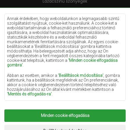
Lazacszínű szőnyegek
Krémszínű szőnyegek
Lila szőnyegek
Annak érdekében, hogy weboldalunkon a legmagasabb szintű
szolgáltatást nyújtsuk, cookie-ket használunk. A cookie-ket a
Sárga szőnyegek
weboldal tartalmának a felhasználó preferenciáihoz történő
igazítására, a weboldal használatának optimalizálására,
Mentaszínű szőnyegek
statisztikák készítésére és a weboldal felhasználó
munkamenetének fenntartására szolgálnak. Az egyes cookie-
Világoskék szőnyegek
beállításokat a 'Beállítások módosítása' gombra kattintva
módosíthatja. Ha beleegyezését adja ahhoz, hogy az Ön
Narancssárga szőnyegek
végberendezésén a fent megadott összes kategóriába tartozó
Rózsaszín szőnyegek
cookie-kat telepítsük, kattintson a
'Minden cookie elfogadása
gombra'
.
Szürke szőnyegek
Abban az esetben, amikor a
'Beállítások módosítása'
, gombra
Terrakotta szőnyegek
kattintunk, ha a beállítások megfelelnek az Ön preferenciáinak,
akkor a cookie-k végberendezésen történő telepítéséhez való
Zöld szőnyegek
hozzájárulásához az Ön által kívánt mértékben kattintson a
Arany szőnyegek
'Mentés és elfogadás-ra'
.
Amennyiben a cookie-k az Ön személyes adatait tartalmazzák,
az adatkezelés alapja a személyes adatok kezelőjének
(Szonyegekchemex) vagy harmadik feleknek a jogos érdeke,
Minden cookie elfogadása
Copyright 2022
Szonyegek chemex.
Minden jog
amely a weboldalon nyújtott magas színvonalú szolgáltatások
nyújtásában, valamint a személyes adatok kezelőjének és
fenntartva.
megbízható partnereinek marketingtevékenységében nyilvánul