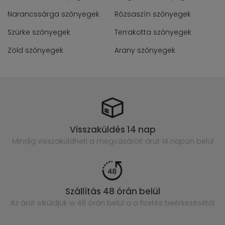
Narancssárga szőnyegek
Rózsaszín szőnyegek
Szürke szőnyegek
Terrakotta szőnyegek
Zöld szőnyegek
Arany szőnyegek
Visszaküldés 14 nap
Mindig visszaküldheti a megvásárolt
árut 14 napon belül
Szállítás 48 órán belül
Az árút elküldjük w 48 órán belül
a a fizetés beérkezésétől