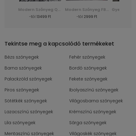
Shaggy Szőnyeg Dark D. Silk - zöld, zielony
Modern Szőnyeg Q710A Luxury Pp Esm - fehér, biały
Modern Szőnyeg F844B Cheap Pp Crm - szürke, szary
Ft
-tól
13499 Ft
-tól
2999 Ft
-tól
30
Tekintse meg a kapcsolódó termékeket
Bézs szőnyegek
Fehér szőnyegek
Barna szőnyegek
Bordó szőnyegek
Palackzöld szőnyegek
Fekete szőnyegek
Piros szőnyegek
Ibolyaszínű szőnyegek
Sötétkék szőnyegek
Világosbarna szőnyegek
Lazacszínű szőnyegek
Krémszínű szőnyegek
Lila szőnyegek
Sárga szőnyegek
Mentaszínű szőnyegek
Világoskék szőnyegek