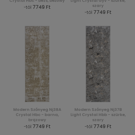
Crystal Hbc - bézs, beżowy
Light Crystal Gyv - szürke,
szary
7749 Ft
-tól
7749 Ft
-tól
Modern Szőnyeg Nj38A
Modern Szőnyeg Nj37B
Crystal Hbc - barna,
Light Crystal Hbb - szürke,
brązowy
szary
7749 Ft
7749 Ft
-tól
-tól