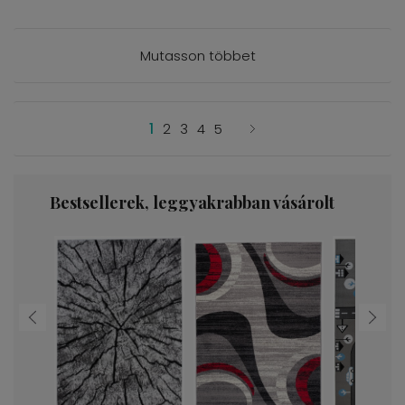
Mutasson többet
1
2
3
4
5
Bestsellerek, leggyakrabban vásárolt