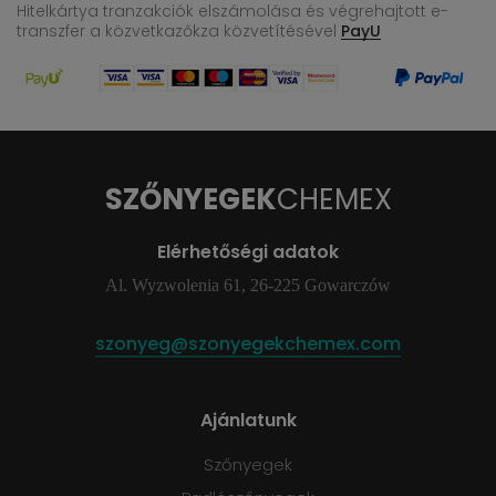
Hitelkártya tranzakciók elszámolása és végrehajtott e-
transzfer
a közvetkazőkza közvetítésével
PayU
SZŐNYEGEK
CHEMEX
Elérhetőségi adatok
Al. Wyzwolenia 61, 26-225 Gowarczów
szonyeg@szonyegekchemex.com
Ajánlatunk
Szőnyegek