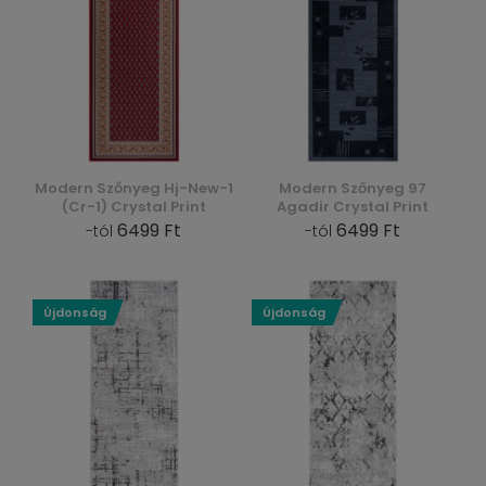
Modern Szőnyeg Hj-New-1
Modern Szőnyeg 97
(Cr-1) Crystal Print
Agadir Crystal Print
6499 Ft
6499 Ft
-tól
-tól
Újdonság
Újdonság