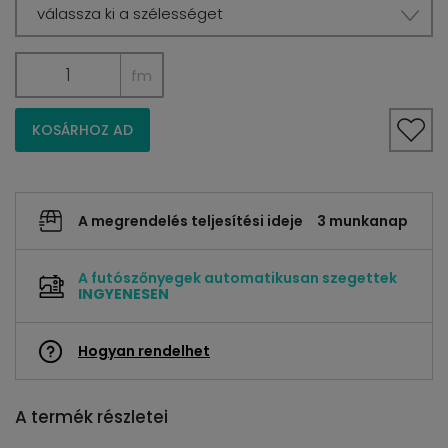
válassza ki a szélességet
fm
KOSÁRHOZ AD
A megrendelés teljesítési ideje
3 munkanap
A futószőnyegek automatikusan szegettek
INGYENESEN
Hogyan rendelhet
A termék részletei