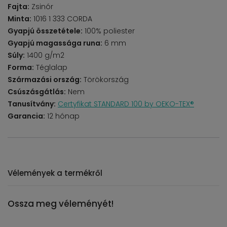
Fajta:
Zsinór
Minta:
1016 1 333 CORDA
Gyapjú összetétele:
100% poliester
Gyapjú magassága runa:
6 mm
Súly:
1400 g/m2
Forma:
Téglalap
Származási ország:
Törökország
Csúszásgátlás:
Nem
Tanusítvány:
Certyfikat STANDARD 100 by OEKO-TEX®
Garancia:
12 hónap
Vélemények a termékről
Ossza meg véleményét!