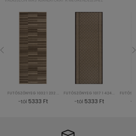
VÁLASSZON MÁS AJÁNLATOKAT A MEGRENDELÉSHEZ
FUTÓSZŐNYEG 1032 1 232 CORDA CHODNIK
FUTÓSZŐNYEG 1017 1 424 CORDA CHODNIK
5333 Ft
5333 Ft
-tól
-tól
-tó