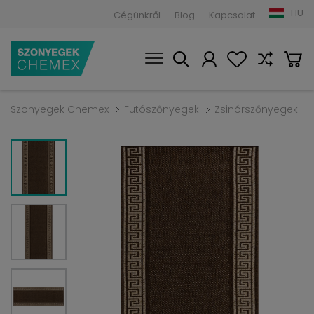
HU
Cégünkről
Blog
Kapcsolat
Szonyegek Chemex
Futószőnyegek
Zsinórszőnyegek