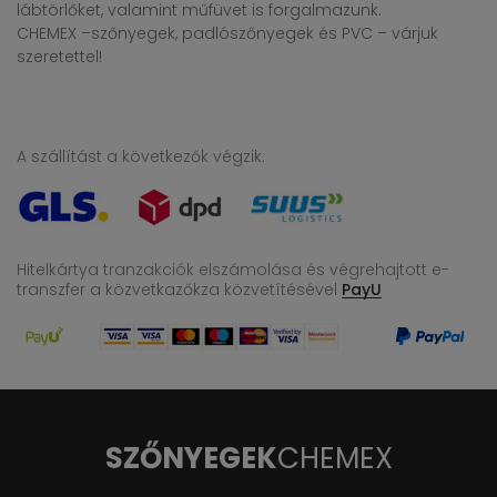
lábtörlőket, valamint műfüvet is forgalmazunk.
CHEMEX –szőnyegek, padlószőnyegek és PVC – várjuk
szeretettel!
A szállítást a következők végzik:
Hitelkártya tranzakciók elszámolása és végrehajtott e-
transzfer
a közvetkazőkza közvetítésével
PayU
SZŐNYEGEK
CHEMEX