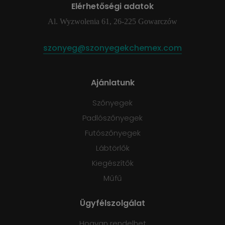
Elérhetőségi adatok
Al. Wyzwolenia 61, 26-225 Gowarczów
szonyeg@szonyegekchemex.com
Ajánlatunk
Szőnyegek
Padlószőnyegek
Futószőnyegek
Lábtörlők
Kiegészítők
Műfű
Ügyfélszolgálat
Hogyan rendelhet