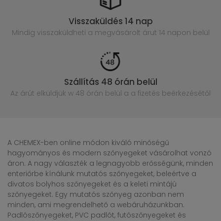
Visszaküldés 14 nap
Mindig visszaküldheti a megvásárolt
árut 14 napon belül
Szállítás 48 órán belül
Az árút elküldjük w 48 órán belül
a a fizetés beérkezésétől
A CHEMEX-ben online módon kiváló minőségű
hagyományos és modern szőnyegeket vásárolhat vonzó
áron. A nagy választék a legnagyobb erősségünk, minden
enteriőrbe kínálunk mutatós szőnyegeket, beleértve a
divatos bolyhos szőnyegeket és a keleti mintájú
szőnyegeket. Egy mutatós szőnyeg azonban nem
minden, ami megrendelhető a webáruházunkban.
Padlószőnyegeket, PVC padlót, futószőnyegeket és