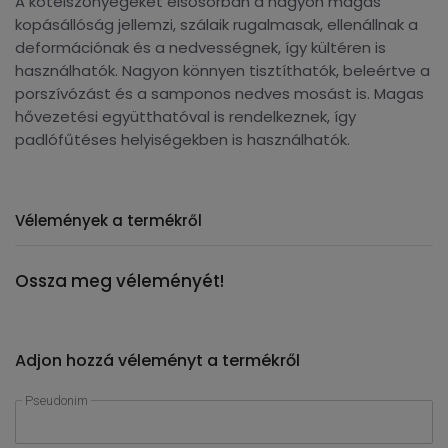
A kötélszőnyegeket elsősorban a nagyon magas
kopásállóság jellemzi, szálaik rugalmasak, ellenállnak a
deformációnak és a nedvességnek, így kültéren is
használhatók. Nagyon könnyen tisztíthatók, beleértve a
porszívózást és a samponos nedves mosást is. Magas
hővezetési együtthatóval is rendelkeznek, így
padlófűtéses helyiségekben is használhatók.
Vélemények a termékről
Ossza meg véleményét!
Adjon hozzá véleményt a termékről
Pseudonim