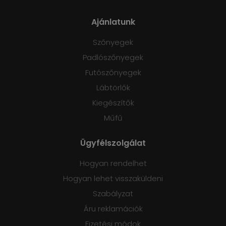
Ajánlatunk
Szőnyegek
Padlószőnyegek
Futószőnyegek
Lábtörlők
Kiegészítők
Műfű
Ügyfélszolgálat
Hogyan rendelhet
Hogyan lehet visszaküldeni
Szabályzat
Áru reklamációk
Fizetési módok