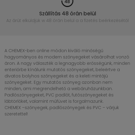
Szállítás 48 órán belül
Az árút elküldjük w 48 órán belül
a a fizetés beérkezésétől
A CHEMEX-ben online módon kiváló minőségű
hagyományos és modern szőnyegeket vásárolhat vonzó
áron. A nagy választék a legnagyobb erősségünk, minden
enteriőrbe kínálunk mutatós szőnyegeket, beleértve a
divatos bolyhos szőnyegeket és a keleti mintájú
szőnyegeket. Egy mutatós szőnyeg azonban nem
minden, ami megrendelhető a webáruházunkban.
Padlószőnyegeket, PVC padlót, futószőnyegeket és
lábtörlőket, valamint műfüvet is forgalmazunk.
CHEMEX –szőnyegek, padlószőnyegek és PVC – várjuk
szeretettel!