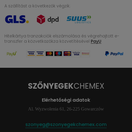
A szállítást a következők végzik:
Hitelkártya tranzakciók elszámolása és végrehajtott e-
transzfer
a közvetkazőkza közvetítésével
PayU
SZŐNYEGEK
CHEMEX
Elérhetőségi adatok
Al. Wyzwolenia 61, 26-225 Gowarczów
szonyeg@szonyegekchemex.com