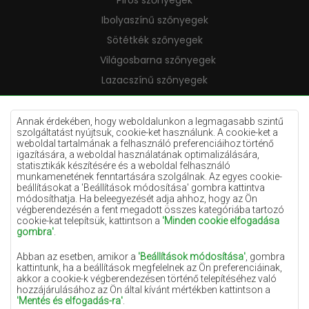
Piros szőnyegek
Ibolyaszínű szőnyegek
Sötétkék szőnyegek
Világosbarna szőnyegek
Lazacszínű szőnyegek
Krémszínű szőnyegek
Lila szőnyegek
Annak érdekében, hogy weboldalunkon a legmagasabb szintű
szolgáltatást nyújtsuk, cookie-ket használunk. A cookie-ket a
Sárga szőnyegek
weboldal tartalmának a felhasználó preferenciáihoz történő
igazítására, a weboldal használatának optimalizálására,
Mentaszínű szőnyegek
statisztikák készítésére és a weboldal felhasználó
munkamenetének fenntartására szolgálnak. Az egyes cookie-
Világoskék szőnyegek
beállításokat a 'Beállítások módosítása' gombra kattintva
módosíthatja. Ha beleegyezését adja ahhoz, hogy az Ön
Narancssárga szőnyegek
végberendezésén a fent megadott összes kategóriába tartozó
Rózsaszín szőnyegek
cookie-kat telepítsük, kattintson a
'Minden cookie elfogadása
gombra'
.
Szürke szőnyegek
Abban az esetben, amikor a
'Beállítások módosítása'
, gombra
Terrakotta szőnyegek
kattintunk, ha a beállítások megfelelnek az Ön preferenciáinak,
akkor a cookie-k végberendezésen történő telepítéséhez való
Zöld szőnyegek
hozzájárulásához az Ön által kívánt mértékben kattintson a
Arany szőnyegek
'Mentés és elfogadás-ra'
.