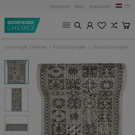
HU
Cégünkről
Blog
Kapcsolat
Szonyegek Chemex
Futószőnyegek
Zsinórszőnyegek