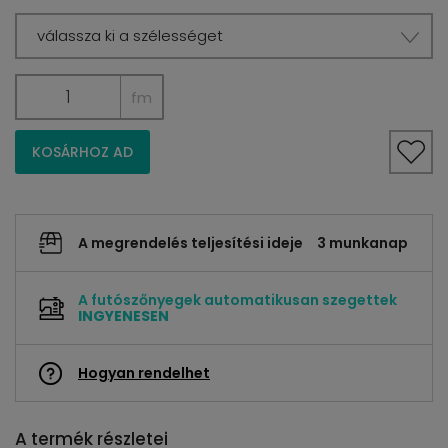
válassza ki a szélességet
fm
KOSÁRHOZ AD
A megrendelés teljesítési ideje
3 munkanap
A futószőnyegek automatikusan szegettek
INGYENESEN
Hogyan rendelhet
A termék részletei