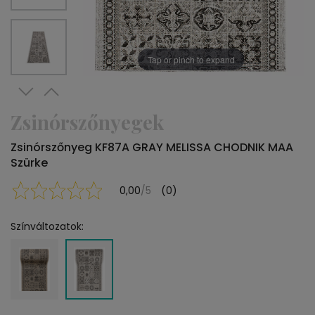
Tap or pinch to expand
Zsinórszőnyegek
Zsinórszőnyeg KF87A GRAY MELISSA CHODNIK MAA
Szürke
0,00
/5
(0)
Színváltozatok: