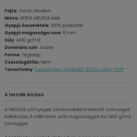
Fajta:
Zsinór, Modern
Minta:
KF87A MELISSA MAA
Gyapjú összetétele:
100% poliészter
Gyapjú magassága runa:
6 mm
Súly:
1400 gr/m2
Domináns szín:
szürke
Forma:
Téglalap
Csúszásgátlás:
Nem
Tanusítvány:
Tanusítvány STANDARD 100 by OEKO-TEX®
A termék leírása
A MELISSA szőnyegek zsinórszálakból készült szőnyegek
kollekciója, 6 milliméter szál magassággal és 1400 g/m2
tömeggel.