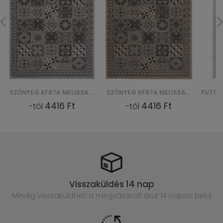
SZŐNYEG KF87A MELISSA MAA - SZARY
SZŐNYEG KF87A MELISSA MAA - BRĄZOWY
4416 Ft
4416 Ft
-tól
-tól
-
Visszaküldés 14 nap
Mindig visszaküldheti a megvásárolt
árut 14 napon belül