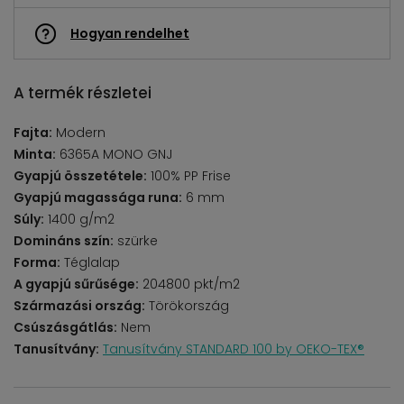
Hogyan rendelhet
A termék részletei
Fajta:
Modern
Minta:
6365A MONO GNJ
Gyapjú összetétele:
100% PP Frise
Gyapjú magassága runa:
6 mm
Súly:
1400 g/m2
Domináns szín:
szürke
Forma:
Téglalap
A gyapjú sűrűsége:
204800 pkt/m2
Származási ország:
Törökország
Csúszásgátlás:
Nem
Tanusítvány:
Tanusítvány STANDARD 100 by OEKO-TEX®