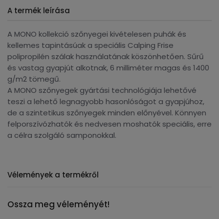
A termék leírása
A MONO kollekció szőnyegei kivételesen puhák és
kellemes tapintásúak a speciális Calping Frise
polipropilén szálak használatának köszönhetően. Sűrű
és vastag gyapjút alkotnak, 6 milliméter magas és 1400
g/m2 tömegű.
A MONO szőnyegek gyártási technológiája lehetővé
teszi a lehető legnagyobb hasonlóságot a gyapjúhoz,
de a szintetikus szőnyegek minden előnyével. Könnyen
felporszívózhatók és nedvesen moshatók speciális, erre
a célra szolgáló samponokkal.
Vélemények a termékről
Ossza meg véleményét!