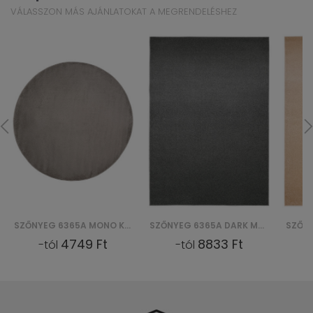
VÁLASSZON MÁS AJÁNLATOKAT A MEGRENDELÉSHEZ
SZŐNYEG 6365A MONO KOLO GNJ - SZARY
SZŐNYEG 6365A DARK MONO GNJ - SZARY
4749 Ft
8833 Ft
-tól
-tól