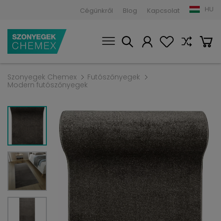
HU
Cégünkről
Blog
Kapcsolat
Szonyegek Chemex
Futószőnyegek
Modern futószőnyegek