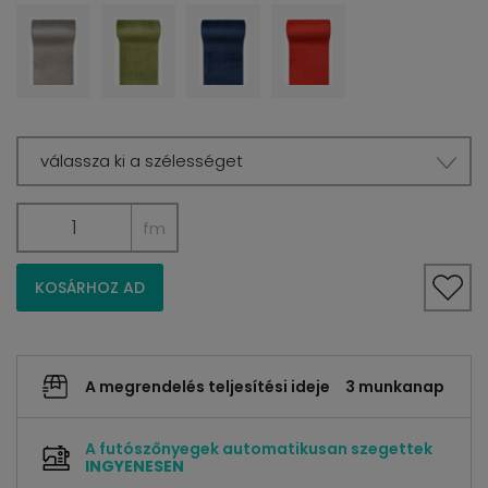
válassza ki a szélességet
fm
KOSÁRHOZ AD
A megrendelés teljesítési ideje
3 munkanap
A futószőnyegek automatikusan szegettek
INGYENESEN