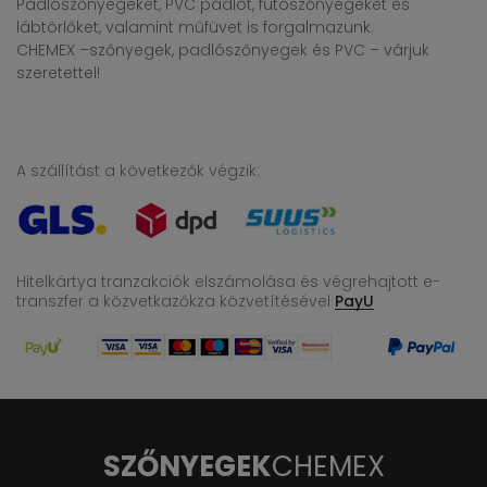
Padlószőnyegeket, PVC padlót, futószőnyegeket és
lábtörlőket, valamint műfüvet is forgalmazunk.
CHEMEX –szőnyegek, padlószőnyegek és PVC – várjuk
szeretettel!
A szállítást a következők végzik:
Hitelkártya tranzakciók elszámolása és végrehajtott e-
transzfer
a közvetkazőkza közvetítésével
PayU
SZŐNYEGEK
CHEMEX