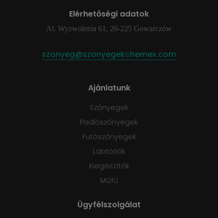
Elérhetőségi adatok
Al. Wyzwolenia 61, 26-225 Gowarczów
szonyeg@szonyegekchemex.com
Ajánlatunk
Szőnyegek
Padlószőnyegek
Futószőnyegek
Lábtörlők
Kiegészítők
Műfű
Ügyfélszolgálat