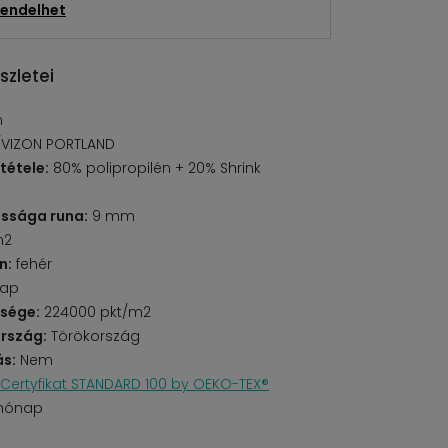
endelhet
szletei
n
/VIZON PORTLAND
tétele:
80% polipropilén + 20% Shrink
ssága runa:
9 mm
m2
n:
fehér
lap
űsége:
224000 pkt/m2
rszág:
Törökország
s:
Nem
Certyfikat STANDARD 100 by OEKO-TEX®
 hónap