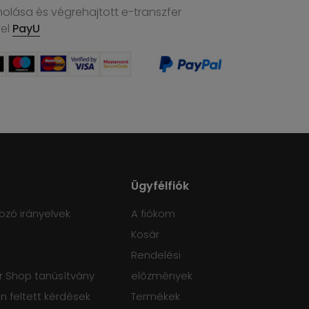
molása és végrehajtott e-transzfer
vel
PayU
Ügyfélfiók
ozó irányelvek
A fiókom
Kosár
Rendelési
 Shop tanúsítvány
előzmények
 feltett kérdések
Termékek