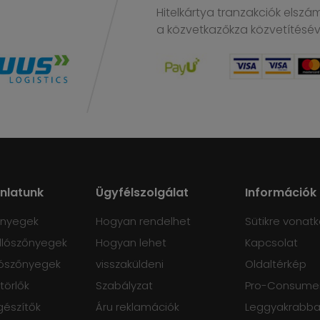
Hitelkártya tranzakciók elszá
a közvetkazőkza közvetítésé
ánlatunk
Ügyfélszolgálat
Információk
őnyegek
Hogyan rendelhet
Sütikre vonatk
lószőnyegek
Hogyan lehet
Kapcsolat
ószőnyegek
visszaküldeni
Oldaltérkép
törlők
Szabályzat
Pro-Consumer
gészítők
Áru reklamációk
Leggyakrabban