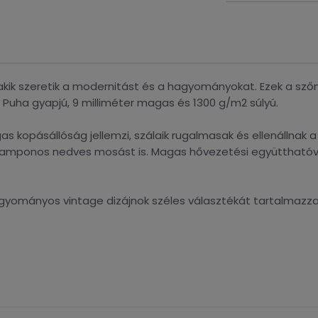
 akik szeretik a modernitást és a hagyományokat. Ezek a sz
. Puha gyapjú, 9 milliméter magas és 1300 g/m2 súlyú.
 kopásállóság jellemzi, szálaik rugalmasak és ellenállnak
a samponos nedves mosást is. Magas hővezetési együtthatóva
agyományos vintage dizájnok széles választékát tartalmazz