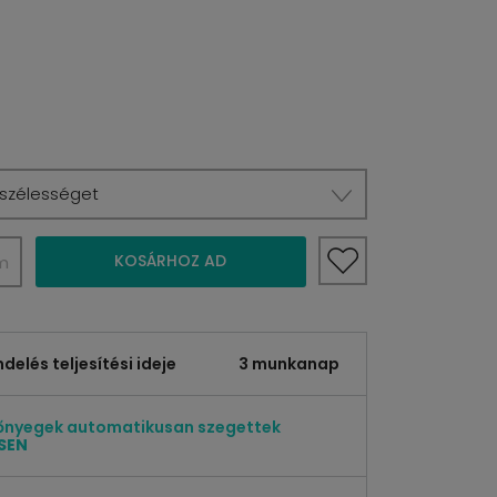
 szélességet
KOSÁRHOZ AD
m
elés teljesítési ideje
3 munkanap
őnyegek automatikusan szegettek
SEN