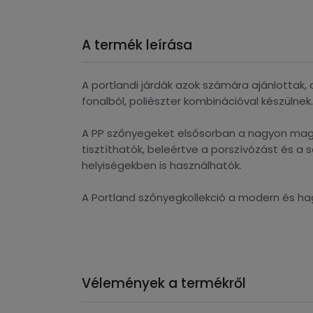
A termék leírása
A portlandi járdák azok számára ajánlottak,
fonalból, poliészter kombinációval készülnek
A PP szőnyegeket elsősorban a nagyon magas
tisztíthatók, beleértve a porszívózást és 
helyiségekben is használhatók.
A Portland szőnyegkollekció a modern és h
Vélemények a termékről