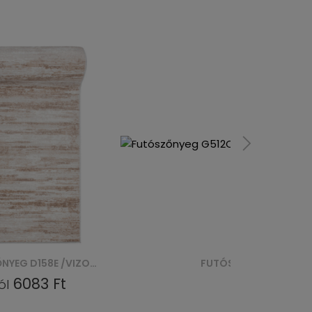
FUTÓSZŐNYEG G512C / PORTLAND CHODNIK - BIAŁY, ŁOSOSIOWY
6083 Ft
-tól