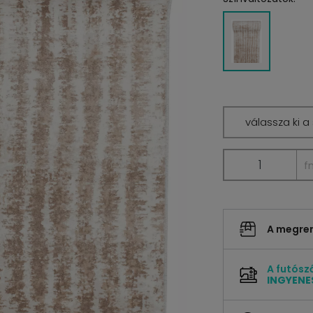
válassza ki a
f
A megrend
A futósz
INGYENE