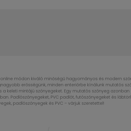
online módon kiváló minőségű hagyományos és modern szőny
egnagyobb erősségünk, minden enteriőrbe kínálunk mutatós sző
s a keleti mintájú szőnyegeket. Egy mutatós szőnyeg azonba
n. Padlószőnyegeket, PVC padlót, futószőnyegeket és lábtörlő
gek, padlószőnyegek és PVC – várjuk szeretettel!