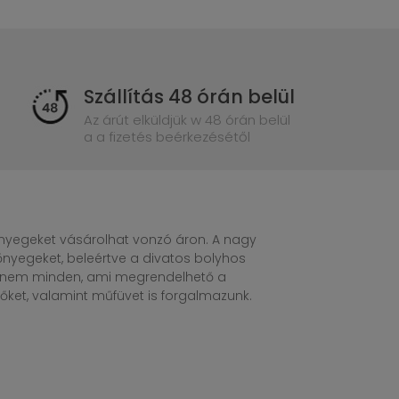
Szállítás 48 órán belül
Az árút elküldjük w 48 órán belül
a a fizetés beérkezésétől
egeket vásárolhat vonzó áron. A nagy
nyegeket, beleértve a divatos bolyhos
n nem minden, ami megrendelhető a
ket, valamint műfüvet is forgalmazunk.