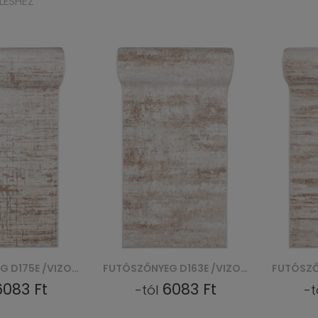
LÉSHEZ
FUTÓSZŐNYEG D163E /VIZON PORTLAND CHODNIK - BIAŁY
FUTÓSZŐNYEG D158E /VIZON PORTLAND CHODNIK - BIAŁY
6083 Ft
6083 Ft
-tól