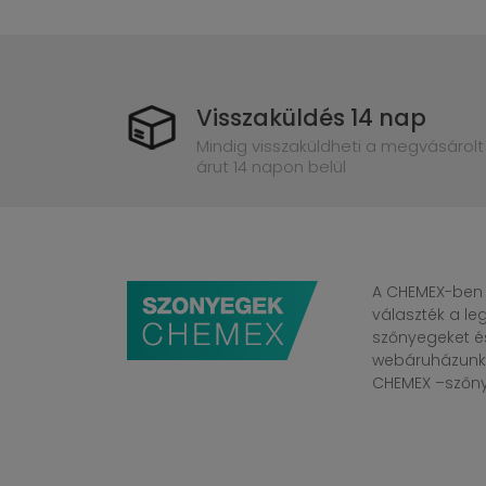
Visszaküldés 14 nap
Mindig visszaküldheti a megvásárolt
árut 14 napon belül
A CHEMEX-ben 
választék a l
szőnyegeket é
webáruházunkba
CHEMEX –szőnye