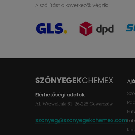
A szállítást a következők végzik:
SZŐNYEGEK
CHEMEX
Aj
Sz
Elérhetőségi adatok
Pad
Al. Wyzwolenia 61, 26-225 Gowarczów
Fut
szonyeg@szonyegekchemex.com
Láb
Kie