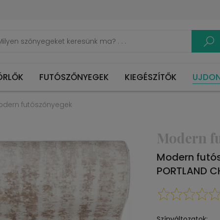
ÖRLŐK
FUTÓSZŐNYEGEK
KIEGÉSZÍTŐK
UJDO
odern futószőnyegek
Modern f
Modern futó
PORTLAND CH
Színváltozatok: