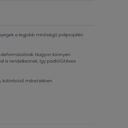
őnyegek a legjobb minőségű polipropilén
 a deformációnak. Nagyon könnyen
l is rendelkeznek, így padlófűtéses
a, különböző méretekben.