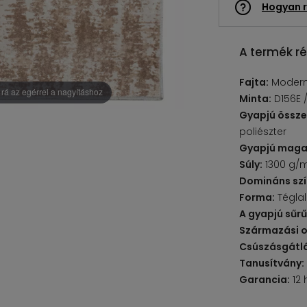
Hogyan r
A termék ré
Fajta:
Moder
rá az egérrel a nagyításhoz
Minta:
D156E 
Gyapjú össze
poliészter
Gyapjú maga
Súly:
1300 g/
Domináns szí
Forma:
Tégla
A gyapjú sűr
Származási o
Csúszásgátlá
Tanusítvány:
Garancia:
12