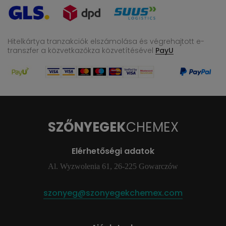
Hitelkártya tranzakciók elszámolása és végrehajtott e-
transzfer
a közvetkazőkza közvetítésével
PayU
SZŐNYEGEK
CHEMEX
Elérhetőségi adatok
Al. Wyzwolenia 61, 26-225 Gowarczów
szonyeg@szonyegekchemex.com