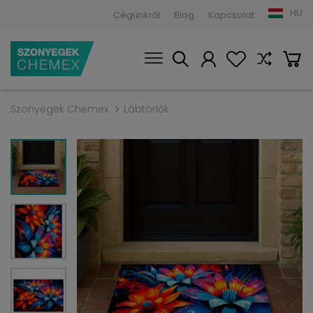
HU
Cégünkről
Blog
Kapcsolat
Szonyegek Chemex
Lábtörlők