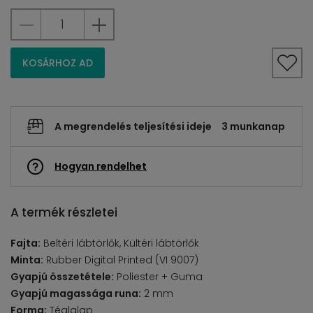
KOSÁRHOZ AD
A megrendelés teljesítési ideje
3 munkanap
Hogyan rendelhet
A termék részletei
Fajta:
Beltéri lábtörlők, Kültéri lábtörlők
Minta:
Rubber Digital Printed (VI 9007)
Gyapjú összetétele:
Poliester + Guma
Gyapjú magassága runa:
2 mm
Forma:
Téglalap