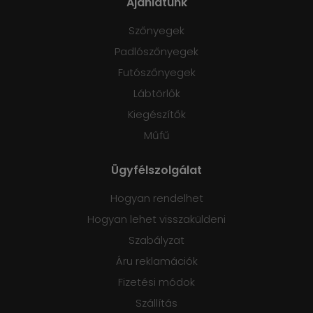
Ajánlatunk
Szőnyegek
Padlószőnyegek
Futószőnyegek
Lábtörlők
Kiegészítők
Műfű
Ügyfélszolgálat
Hogyan rendelhet
Hogyan lehet visszaküldeni
Szabályzat
Áru reklamációk
Fizetési módok
Szállítás