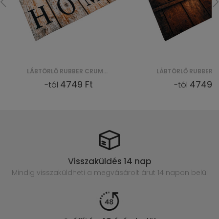
LÁBTÖRLŐ RUBBER CRUMB CKGCRDM16
4749 Ft
4749 F
-tól
-tól
Visszaküldés 14 nap
Mindig visszaküldheti a megvásárolt
árut 14 napon belül