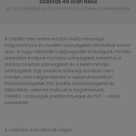
Szállítás 48 órán belül
Az árút elküldjük w 48 órán belül
a a fizetés beérkezésétől
A CHEMEX-ben online módon kiváló minőségű
hagyományos és modern szőnyegeket vásárolhat vonzó
áron. A nagy választék a legnagyobb erősségünk, minden
enteriőrbe kínálunk mutatós szőnyegeket, beleértve a
divatos bolyhos szőnyegeket és a keleti mintájú
szőnyegeket. Egy mutatós szőnyeg azonban nem
minden, ami megrendelhető a webáruházunkban.
Padlószőnyegeket, PVC padlót, futószőnyegeket és
lábtörlőket, valamint műfüvet is forgalmazunk.
CHEMEX –szőnyegek, padlószőnyegek és PVC – várjuk
szeretettel!
A szállítást a következők végzik: