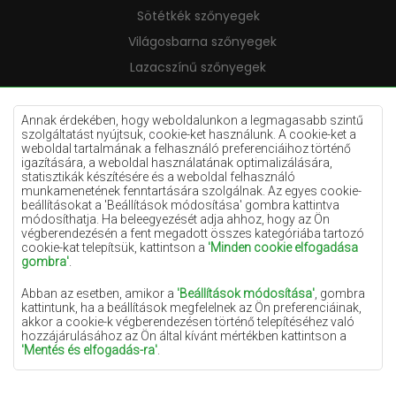
Sötétkék szőnyegek
Világosbarna szőnyegek
Lazacszínű szőnyegek
Krémszínű szőnyegek
Lila szőnyegek
Annak érdekében, hogy weboldalunkon a legmagasabb szintű
szolgáltatást nyújtsuk, cookie-ket használunk. A cookie-ket a
Sárga szőnyegek
weboldal tartalmának a felhasználó preferenciáihoz történő
igazítására, a weboldal használatának optimalizálására,
Mentaszínű szőnyegek
statisztikák készítésére és a weboldal felhasználó
munkamenetének fenntartására szolgálnak. Az egyes cookie-
Világoskék szőnyegek
beállításokat a 'Beállítások módosítása' gombra kattintva
módosíthatja. Ha beleegyezését adja ahhoz, hogy az Ön
Narancssárga szőnyegek
végberendezésén a fent megadott összes kategóriába tartozó
Rózsaszín szőnyegek
cookie-kat telepítsük, kattintson a
'Minden cookie elfogadása
gombra'
.
Szürke szőnyegek
Abban az esetben, amikor a
'Beállítások módosítása'
, gombra
Terrakotta szőnyegek
kattintunk, ha a beállítások megfelelnek az Ön preferenciáinak,
akkor a cookie-k végberendezésen történő telepítéséhez való
Zöld szőnyegek
hozzájárulásához az Ön által kívánt mértékben kattintson a
Arany szőnyegek
'Mentés és elfogadás-ra'
.
Amennyiben a cookie-k az Ön személyes adatait tartalmazzák,