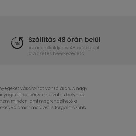
Szállítás 48 órán belül
Az árút elküldjük w 48 órán belül
a a fizetés beérkezésétől
egeket vásárolhat vonzó áron. A nagy
nyegeket, beleértve a divatos bolyhos
n nem minden, ami megrendelhető a
ket, valamint műfüvet is forgalmazunk.