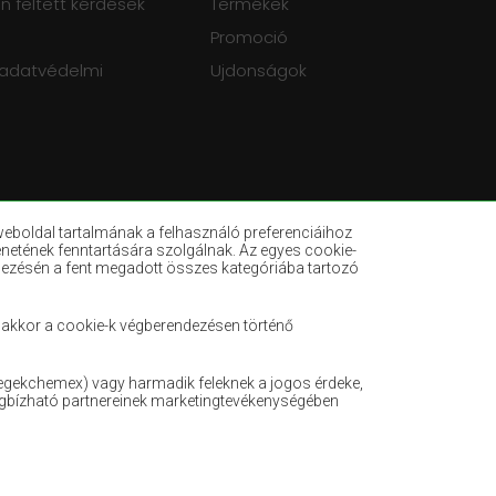
 feltett kérdések
Termékek
Promoció
 adatvédelmi
Ujdonságok
eboldal tartalmának a felhasználó preferenciáihoz
enetének fenntartására szolgálnak. Az egyes cookie-
dezésén a fent megadott összes kategóriába tartozó
k
Palackzöld szőnyegek
egek
Világosbarna szőnyegek
k, akkor a cookie-k végberendezésen történő
k
Mentaszínű szőnyegek
yegekchemex) vagy harmadik feleknek a jogos érdeke,
ek
Terrakotta szőnyegek
egbízható partnereinek marketingtevékenységében