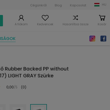
HU
Cégünkről
Blog
Kapcsolat
A fiókom
Kedvencek
Hasonlítsa össze
Kosár
NSÁGOK
örlő Rubber Backed PP without
17) LIGHT GRAY Szürke
0,00
/5
(0)