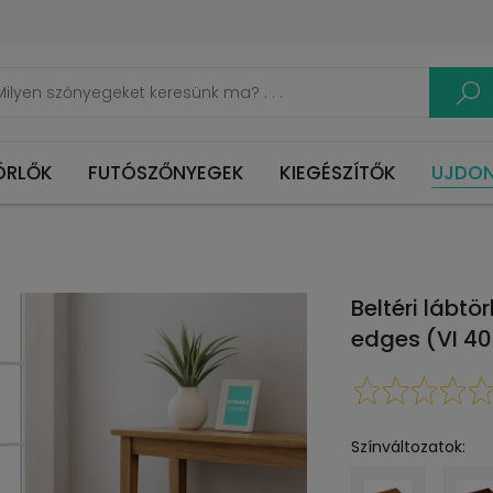
ÖRLŐK
FUTÓSZŐNYEGEK
KIEGÉSZÍTŐK
UJDO
Beltéri lábt
edges (VI 40
Színváltozatok: