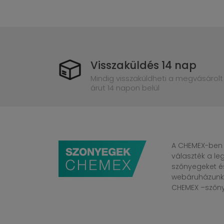
Visszaküldés 14 nap
Mindig visszaküldheti a megvásárolt
árut 14 napon belül
A CHEMEX-ben 
választék a l
szőnyegeket é
webáruházunkba
CHEMEX –szőnye