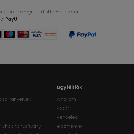
molása és végrehajtott e-transzfer
vel
PayU
Ügyfélfiók
ozó irányelvek
A fiókom
Kosár
Rendelési
 Shop tanúsítvány
előzmények