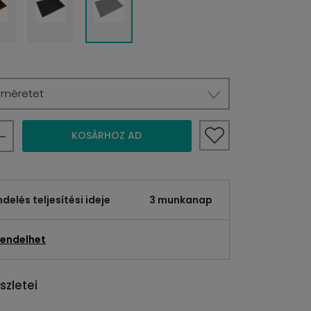
a méretet
KOSÁRHOZ AD
elés teljesítési ideje
3 munkanap
endelhet
szletei