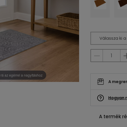
Válassza ki 
rá az egérrel a nagyításhoz
A megrend
Hogyan r
A termék ré