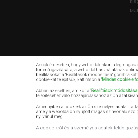
Kie
Mű
Annak érdekében, hogy weboldalunkon a legmagasabb 
történő igazítására, a weboldal használatának optim
beállításokat a 'Beállítások módosítása' gombra kat
cookie-kat telepítsük, kattintson a
'Minden cookie el
Bézs szőnyegek
Fehér szőnyeg
Fekete szőnyegek
Piros szőnyege
Abban az esetben, amikor a
'Beállítások módosítása
telepítéséhez való hozzájárulásához az Ön által kívá
Lazacszínű szőnyegek
Krémszínű sző
Amennyiben a cookie-k az Ön személyes adatait tart
Világoskék szőnyegek
Narancssárga 
amely a weboldalon nyújtott magas színvonalú szolg
Zöld szőnyegek
Arany szőnyeg
nyilvánul meg.
A cookie-król és a személyes adatok feldolgozásá