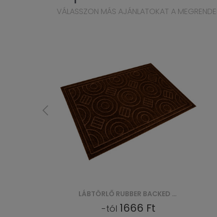
VÁLASSZON MÁS AJÁNLATOKAT A MEGRENDE
LÁBTÖRLŐ RUBBER BACKED PP WITHOUT EDGES (VI 4017) - SZARY
LÁBTÖRLŐ RUBBER BACKED PP WITHOUT EDGES (VI 4017) - BRĄZOWY
1666 Ft
-tól