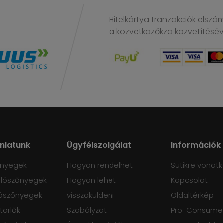
Hitelkártya tranzakciók elszá
a közvetkazőkza közvetítésé
ánlatunk
Ügyfélszolgálat
Információk
őnyegek
Hogyan rendelhet
Sütikre vonatk
lószőnyegek
Hogyan lehet
Kapcsolat
ószőnyegek
visszaküldeni
Oldaltérkép
törlők
Szabályzat
Pro-Consumer