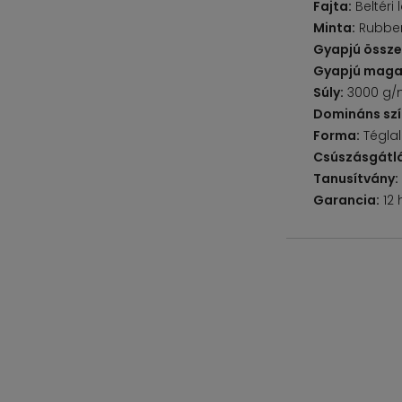
Fajta:
Beltéri 
Minta:
Rubber
Gyapjú össze
Gyapjú maga
Súly:
3000 g/
Domináns szí
Forma:
Tégla
Csúszásgátlá
Tanusítvány:
Garancia:
12