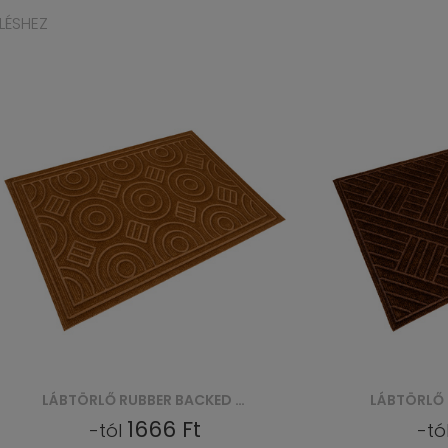
LÉSHEZ
LÁBTÖRLŐ RUBBER BACKED PP WITHOUT EDGES (VI 4017) - BEŻOWY
1666 Ft
-tól
-tó