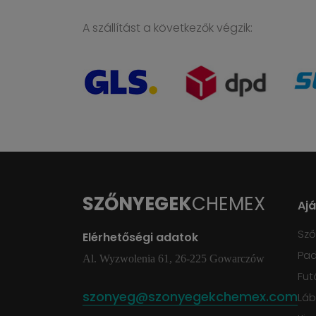
A szállítást a következők végzik:
SZŐNYEGEK
CHEMEX
Aj
Sz
Elérhetőségi adatok
Pad
Al. Wyzwolenia 61, 26-225 Gowarczów
Fut
szonyeg@szonyegekchemex.com
Láb