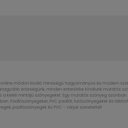
online módon kiváló minőségű hagyományos és modern szőny
egnagyobb erősségünk, minden enteriőrbe kínálunk mutatós sző
s a keleti mintájú szőnyegeket. Egy mutatós szőnyeg azonba
n. Padlószőnyegeket, PVC padlót, futószőnyegeket és lábtörlő
gek, padlószőnyegek és PVC – várjuk szeretettel!