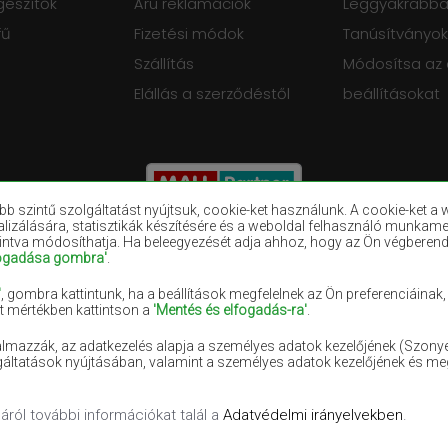
gészítők
Áru reklamációk
Leggyakrabban
fű
Fizetési módok
Tanúsítványok
Szállítás
Módosítsa az
Elállás a szerződéstől
beállításokat
szintű szolgáltatást nyújtsuk, cookie-ket használunk. A cookie-ket a w
alizálására, statisztikák készítésére és a weboldal felhasználó munkam
tintva módosíthatja. Ha beleegyezését adja ahhoz, hogy az Ön végberen
fogadása gombra'
.
ek
Barna szőnyegek
Bordó szőnyege
k
Ibolyaszínű szőnyegek
Sötétkék szőny
'
, gombra kattintunk, ha a beállítások megfelelnek az Ön preferenciáina
nt mértékben kattintson a
'Mentés és elfogadás-ra'
.
nyegek
Lila szőnyegek
Sárga szőnyege
almazzák, az adatkezelés alapja a személyes adatok kezelőjének (Szon
szőnyegek
Rózsaszín szőnyegek
Szürke szőnyeg
áltatások nyújtásában, valamint a személyes adatok kezelőjének és m
ek
ról további információkat talál a
Adatvédelmi irányelvekben
.