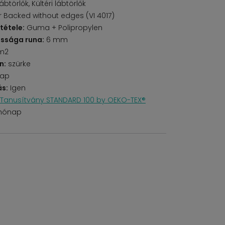
lábtörlők, Kültéri lábtörlők
 Backed without edges (VI 4017)
tétele:
Guma + Polipropylen
ssága runa:
6 mm
m2
n:
szürke
lap
s:
Igen
Tanusítvány STANDARD 100 by OEKO-TEX®
 hónap