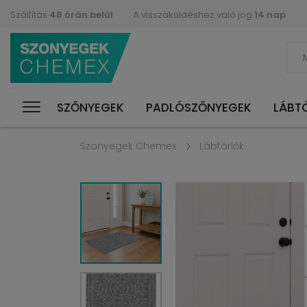
Szállítás
48 órán belül
A visszaküldéshez való jog
14 nap
SZŐNYEGEK
PADLÓSZŐNYEGEK
LÁBT
Szonyegek Chemex
Lábtörlők