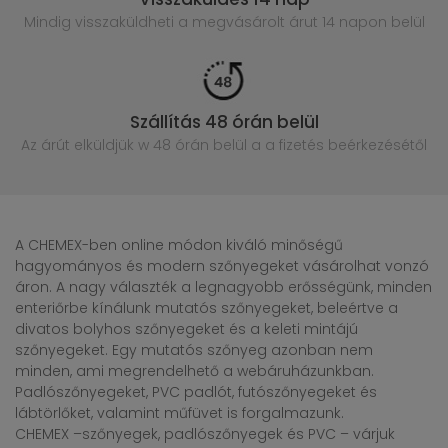
Mindig visszaküldheti a megvásárolt
árut 14 napon belül
Szállítás 48 órán belül
Az árút elküldjük w 48 órán belül
a a fizetés beérkezésétől
A CHEMEX-ben online módon kiváló minőségű
hagyományos és modern szőnyegeket vásárolhat vonzó
áron. A nagy választék a legnagyobb erősségünk, minden
enteriőrbe kínálunk mutatós szőnyegeket, beleértve a
divatos bolyhos szőnyegeket és a keleti mintájú
szőnyegeket. Egy mutatós szőnyeg azonban nem
minden, ami megrendelhető a webáruházunkban.
Padlószőnyegeket, PVC padlót, futószőnyegeket és
lábtörlőket, valamint műfüvet is forgalmazunk.
CHEMEX –szőnyegek, padlószőnyegek és PVC – várjuk