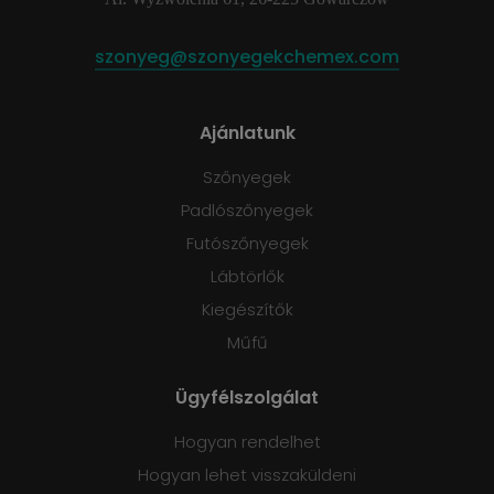
szonyeg@szonyegekchemex.com
Ajánlatunk
Szőnyegek
Padlószőnyegek
Futószőnyegek
Lábtörlők
Kiegészítők
Műfű
Ügyfélszolgálat
Hogyan rendelhet
Hogyan lehet visszaküldeni