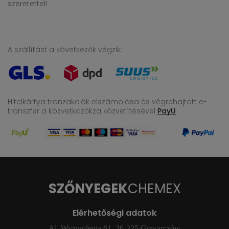
szeretettel!
A szállítást a következők végzik:
Hitelkártya tranzakciók elszámolása és végrehajtott e-
transzfer
a közvetkazőkza közvetítésével
PayU
SZŐNYEGEK
CHEMEX
Elérhetőségi adatok
Al. Wyzwolenia 61, 26-225 Gowarczów