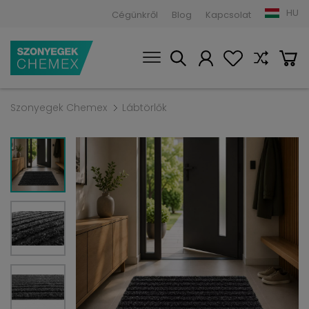
HU
Cégünkről
Blog
Kapcsolat
Szonyegek Chemex
Lábtörlők