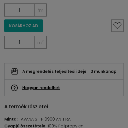
fm
KOSÁRHOZ AD
2
m
A megrendelés teljesítési ideje
3 munkanap
Hogyan rendelhet
A termék részletei
Minta:
TAVANA ST-P 0900 ANTHRA
Gyapjú összetétele:
100% Polipropylen