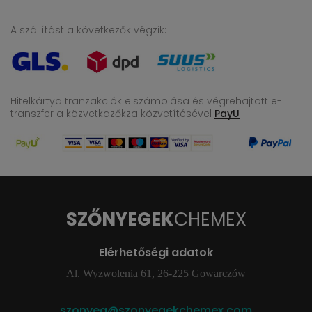
A szállítást a következők végzik:
Hitelkártya tranzakciók elszámolása és végrehajtott e-
transzfer
a közvetkazőkza közvetítésével
PayU
SZŐNYEGEK
CHEMEX
Elérhetőségi adatok
Al. Wyzwolenia 61, 26-225 Gowarczów
szonyeg@szonyegekchemex.com