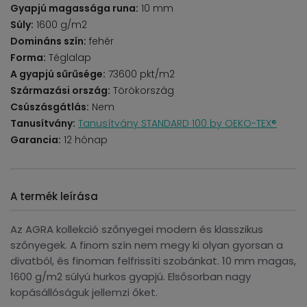
Gyapjú magassága runa:
10 mm
Súly:
1600 g/m2
Domináns szín:
fehér
Forma:
Téglalap
A gyapjú sűrűsége:
73600 pkt/m2
Származási ország:
Törökország
Csúszásgátlás:
Nem
Tanusítvány:
Tanusítvány STANDARD 100 by OEKO-TEX®
Garancia:
12 hónap
A termék leírása
Az AGRA kollekció szőnyegei modern és klasszikus
szőnyegek. A finom szín nem megy ki olyan gyorsan a
divatból, és finoman felfrissíti szobánkat. 10 mm magas,
1600 g/m2 súlyú hurkos gyapjú. Elsősorban nagy
kopásállóságuk jellemzi őket.