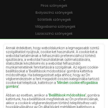
Piros szőnyegek
Ibolyaszínű szőnyegek
Sötétkék szőnyegek
Világosbarna szőnyegek
Lazacszínű szőnyegek
Krémszínű szőnyegek
Lila szőnyegek
Annak érdekében, hogy weboldalunkon a legmagasabb szintű
szolgáltatást nyújtsuk, cookie-ket használunk. A cookie-ket a
Sárga szőnyegek
weboldal tartalmának a felhasználó preferenciáihoz történő
igazítására, a weboldal használatának optimalizálására,
Mentaszínű szőnyegek
statisztikák készítésére és a weboldal felhasználó
munkamenetének fenntartására szolgálnak. Az egyes cookie-
Világoskék szőnyegek
beállításokat a 'Beállítások módosítása' gombra kattintva
módosíthatja. Ha beleegyezését adja ahhoz, hogy az Ön
Narancssárga szőnyegek
végberendezésén a fent megadott összes kategóriába tartozó
Rózsaszín szőnyegek
cookie-kat telepítsük, kattintson a
'Minden cookie elfogadása
gombra'
.
Szürke szőnyegek
Abban az esetben, amikor a
'Beállítások módosítása'
, gombra
Terrakotta szőnyegek
kattintunk, ha a beállítások megfelelnek az Ön preferenciáinak,
akkor a cookie-k végberendezésen történő telepítéséhez való
Zöld szőnyegek
hozzájárulásához az Ön által kívánt mértékben kattintson a