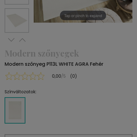
Tap or pinch to expand
Modern szőnyegek
Modern szőnyeg P113L WHITE AGRA Fehér
0,00
/5
(0)
Színváltozatok: