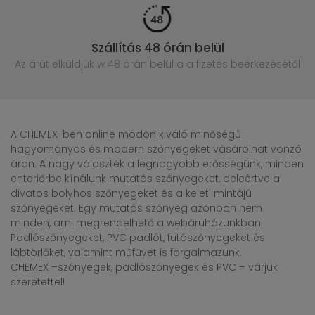
Szállítás 48 órán belül
Az árút elküldjük w 48 órán belül
a a fizetés beérkezésétől
A CHEMEX-ben online módon kiváló minőségű
hagyományos és modern szőnyegeket vásárolhat vonzó
áron. A nagy választék a legnagyobb erősségünk, minden
enteriőrbe kínálunk mutatós szőnyegeket, beleértve a
divatos bolyhos szőnyegeket és a keleti mintájú
szőnyegeket. Egy mutatós szőnyeg azonban nem
minden, ami megrendelhető a webáruházunkban.
Padlószőnyegeket, PVC padlót, futószőnyegeket és
lábtörlőket, valamint műfüvet is forgalmazunk.
CHEMEX –szőnyegek, padlószőnyegek és PVC – várjuk
szeretettel!