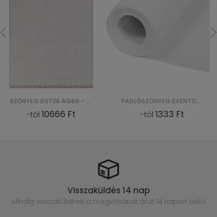
SZŐNYEG DS72A AGRA - BEŻOWY
PADLÓSZŐNYEG EVENTOWA REWIND FLAT 2RW-FRV 0110 SNOW - BIAŁY
10666 Ft
1333 Ft
-tól
-tól
Visszaküldés 14 nap
Mindig visszaküldheti a megvásárolt
árut 14 napon belül