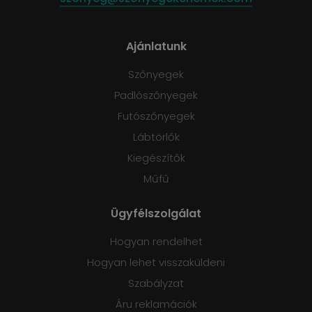
Ajánlatunk
Szőnyegek
Padlószőnyegek
Futószőnyegek
Lábtörlők
Kiegészítők
Műfű
Ügyfélszolgálat
Hogyan rendelhet
Hogyan lehet visszaküldeni
Szabályzat
Áru reklamációk