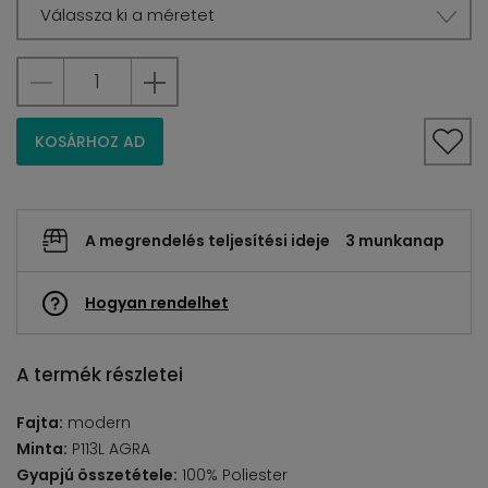
Válassza ki a méretet
KOSÁRHOZ AD
A megrendelés teljesítési ideje
3 munkanap
Hogyan rendelhet
A termék részletei
Fajta:
modern
Minta:
P113L AGRA
Gyapjú összetétele:
100% Poliester