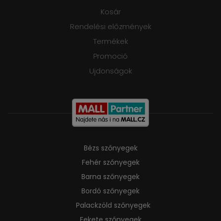
Kosár
Rendelési előzmények
Termékek
Promoció
Ujdonságok
Bézs szőnyegek
Fehér szőnyegek
Barna szőnyegek
Bordó szőnyegek
Palackzöld szőnyegek
Fekete szőnyegek