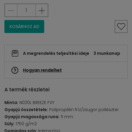
KOSÁRHOZ AD
A megrendelés teljesítési ideje
3 munkanap
Hogyan rendelhet
A termék részletei
Minta:
N020L BREEZE FVY
Gyapjú összetétele:
Polipropilén fríz/zsugor poliészter
Gyapjú magassága runa:
11 mm
Súly:
1750 g/m2
Domináns szín:
krémszínű