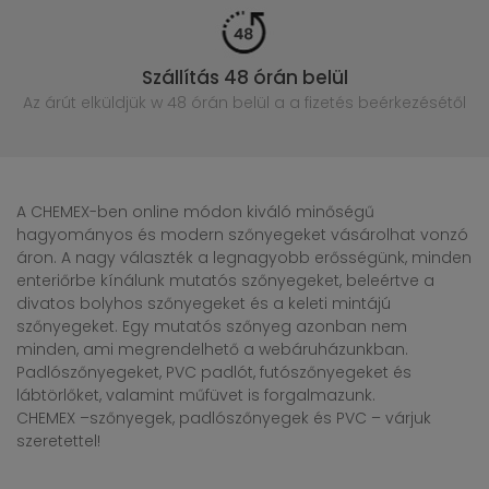
Szállítás 48 órán belül
Az árút elküldjük w 48 órán belül
a a fizetés beérkezésétől
A CHEMEX-ben online módon kiváló minőségű
hagyományos és modern szőnyegeket vásárolhat vonzó
áron. A nagy választék a legnagyobb erősségünk, minden
enteriőrbe kínálunk mutatós szőnyegeket, beleértve a
divatos bolyhos szőnyegeket és a keleti mintájú
szőnyegeket. Egy mutatós szőnyeg azonban nem
minden, ami megrendelhető a webáruházunkban.
Padlószőnyegeket, PVC padlót, futószőnyegeket és
lábtörlőket, valamint műfüvet is forgalmazunk.
CHEMEX –szőnyegek, padlószőnyegek és PVC – várjuk
szeretettel!