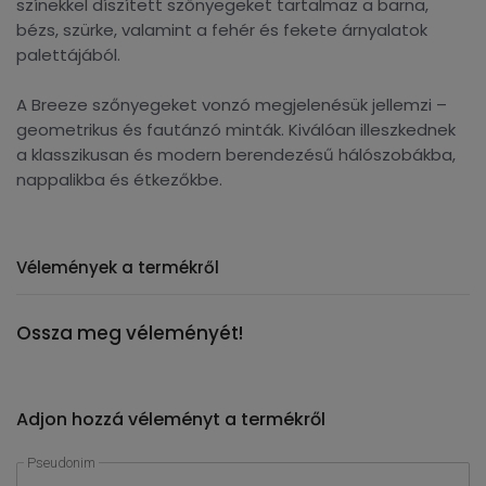
színekkel díszített szőnyegeket tartalmaz a barna,
bézs, szürke, valamint a fehér és fekete árnyalatok
palettájából.
A Breeze szőnyegeket vonzó megjelenésük jellemzi –
geometrikus és fautánzó minták. Kiválóan illeszkednek
a klasszikusan és modern berendezésű hálószobákba,
nappalikba és étkezőkbe.
Vélemények a termékről
Ossza meg véleményét!
Adjon hozzá véleményt a termékről
Pseudonim