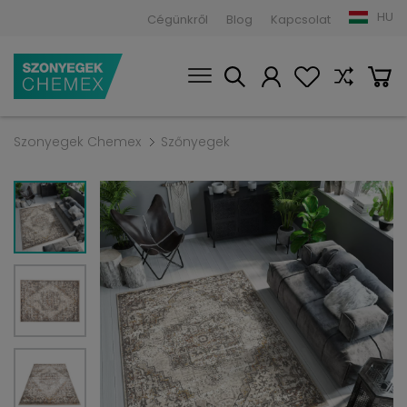
HU
Cégünkről
Blog
Kapcsolat
Szonyegek Chemex
Szőnyegek