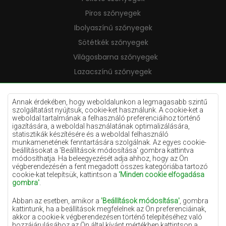
Piros szőnyegek
Ibolyaszínű szőnyegek
Sötétkék szőnyegek
Világosbarna szőnyegek
Lazacszínű szőnyegek
Krémszínű szőnyegek
Lila szőnyegek
Annak érdekében, hogy weboldalunkon a legmagasabb szintű
szolgáltatást nyújtsuk, cookie-ket használunk. A cookie-ket a
Sárga szőnyegek
weboldal tartalmának a felhasználó preferenciáihoz történő
igazítására, a weboldal használatának optimalizálására,
Mentaszínű szőnyegek
statisztikák készítésére és a weboldal felhasználó
munkamenetének fenntartására szolgálnak. Az egyes cookie-
Világoskék szőnyegek
beállításokat a 'Beállítások módosítása' gombra kattintva
módosíthatja. Ha beleegyezését adja ahhoz, hogy az Ön
Narancssárga szőnyegek
végberendezésén a fent megadott összes kategóriába tartozó
Rózsaszín szőnyegek
cookie-kat telepítsük, kattintson a
'Minden cookie elfogadása
gombra'
.
Szürke szőnyegek
Abban az esetben, amikor a
'Beállítások módosítása'
, gombra
Terrakotta szőnyegek
kattintunk, ha a beállítások megfelelnek az Ön preferenciáinak,
akkor a cookie-k végberendezésen történő telepítéséhez való
Zöld szőnyegek
hozzájárulásához az Ön által kívánt mértékben kattintson a