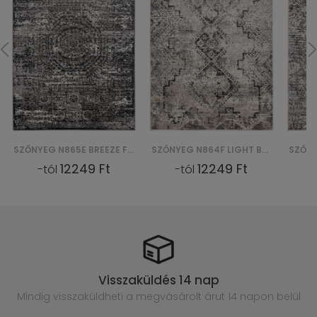
SZŐNYEG N865E BREEZE FVI - CZARNY
SZŐNYEG N864F LIGHT BREEZE FVI - SZARY
12249 Ft
12249 Ft
-tól
-tól
Visszaküldés 14 nap
Mindig visszaküldheti a megvásárolt
árut 14 napon belül