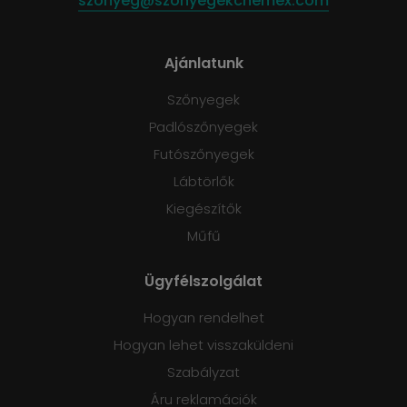
szonyeg@szonyegekchemex.com
Ajánlatunk
Szőnyegek
Padlószőnyegek
Futószőnyegek
Lábtörlők
Kiegészítők
Műfű
Ügyfélszolgálat
Hogyan rendelhet
Hogyan lehet visszaküldeni
Szabályzat
Áru reklamációk