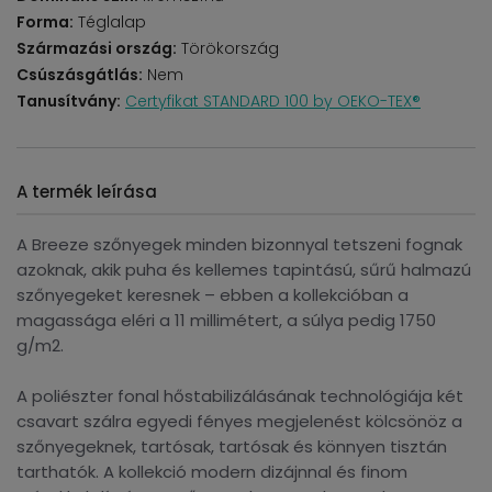
Forma:
Téglalap
Származási ország:
Törökország
Csúszásgátlás:
Nem
Tanusítvány:
Certyfikat STANDARD 100 by OEKO-TEX®
A termék leírása
A Breeze szőnyegek minden bizonnyal tetszeni fognak
azoknak, akik puha és kellemes tapintású, sűrű halmazú
szőnyegeket keresnek – ebben a kollekcióban a
magassága eléri a 11 millimétert, a súlya pedig 1750
g/m2.
A poliészter fonal hőstabilizálásának technológiája két
csavart szálra egyedi fényes megjelenést kölcsönöz a
szőnyegeknek, tartósak, tartósak és könnyen tisztán
tarthatók. A kollekció modern dizájnnal és finom