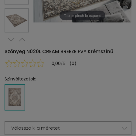
Tap or pinch to expand
Szőnyeg N020L CREAM BREEZE FVY Krémszínű
0,00
/5
(0)
Színváltozatok:
Válassza ki a méretet