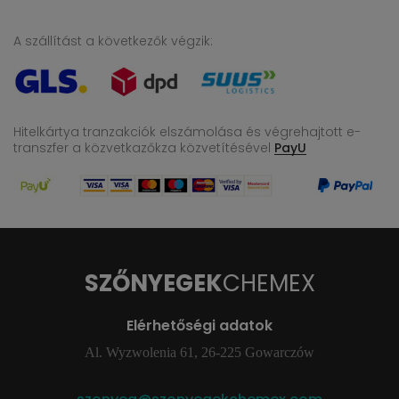
A szállítást a következők végzik:
Hitelkártya tranzakciók elszámolása és végrehajtott e-
transzfer
a közvetkazőkza közvetítésével
PayU
SZŐNYEGEK
CHEMEX
Elérhetőségi adatok
Al. Wyzwolenia 61, 26-225 Gowarczów