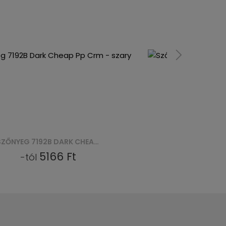
SZŐNYEG 7192B DARK CHEAP PP CRM - SZARY
5166 Ft
-tól
-tól