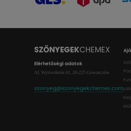
SZŐNYEGEK
CHEMEX
Aj
Sz
Elérhetőségi adatok
Pad
Al. Wyzwolenia 61, 26-225 Gowarczów
Fut
szonyeg@szonyegekchemex.com
Láb
Kie
Mű