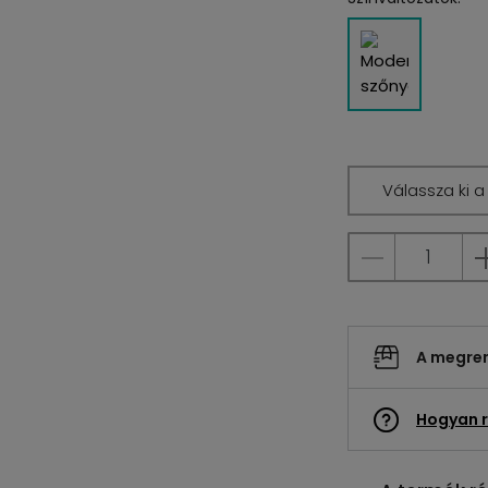
Válassza ki 
A megrend
Hogyan r