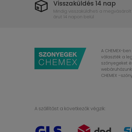
Visszaküldés 14 nap
Mindig visszaküldheti a megvásárolt
árut 14 napon belül
A CHEMEX-ben 
választék a l
szőnyegeket é
webáruházunkba
CHEMEX –szőnye
A szállítást a következők végzik: