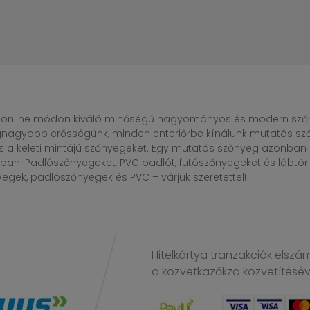
online módon kiváló minőségű hagyományos és modern szőny
egnagyobb erősségünk, minden enteriőrbe kínálunk mutatós sző
s a keleti mintájú szőnyegeket. Egy mutatós szőnyeg azonba
n. Padlószőnyegeket, PVC padlót, futószőnyegeket és lábtörlő
gek, padlószőnyegek és PVC – várjuk szeretettel!
Hitelkártya tranzakciók elszá
a közvetkazőkza közvetítésé