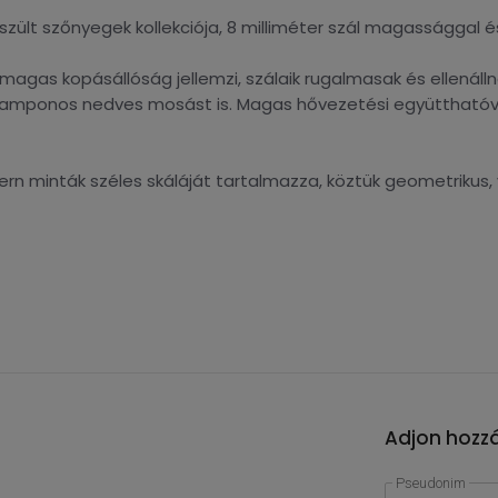
észült szőnyegek kollekciója, 8 milliméter szál magassággal
agas kopásállóság jellemzi, szálaik rugalmasak és ellenál
a samponos nedves mosást is. Magas hővezetési együtthatóva
ern minták széles skáláját tartalmazza, köztük geometrikus,
Adjon hozzá
Pseudonim