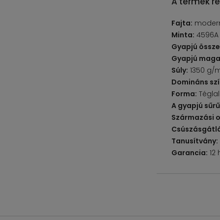
A termék ré
Fajta:
moder
Minta:
4596A
Gyapjú össze
Gyapjú maga
Súly:
1350 g/
Domináns szí
Forma:
Tégla
A gyapjú sűr
Származási o
Csúszásgátlá
Tanusítvány:
Garancia:
12