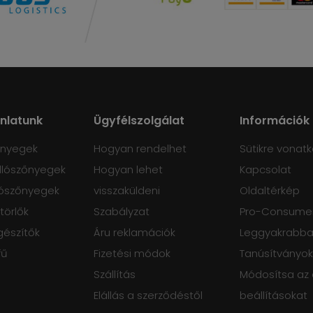
ánlatunk
Ügyfélszolgálat
Információk
őnyegek
Hogyan rendelhet
Sütikre vonatk
lószőnyegek
Hogyan lehet
Kapcsolat
ószőnyegek
visszaküldeni
Oldaltérkép
törlők
Szabályzat
Pro-Consumer
gészítők
Áru reklamációk
Leggyakrabban
fű
Fizetési módok
Tanúsítványok
Szállítás
Módosítsa az
Elállás a szerződéstől
beállításokat