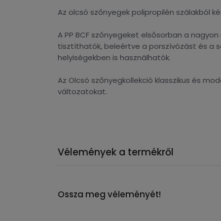
Az olcsó szőnyegek polipropilén szálakból k
A PP BCF szőnyegeket elsősorban a nagyon m
tisztíthatók, beleértve a porszívózást és 
helyiségekben is használhatók.
Az Olcsó szőnyegkollekció klasszikus és mod
változatokat.
Vélemények a termékről
Ossza meg véleményét!