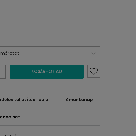
a méretet
KOSÁRHOZ AD
elés teljesítési ideje
3 munkanap
endelhet