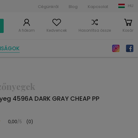
HU
Cégünkről
Blog
Kapcsolat
A fiókom
Kedvencek
Hasonlítsa össze
Kosár
NSÁGOK
zőnyegek
yeg 4596A DARK GRAY CHEAP PP
0,00
/5
(0)