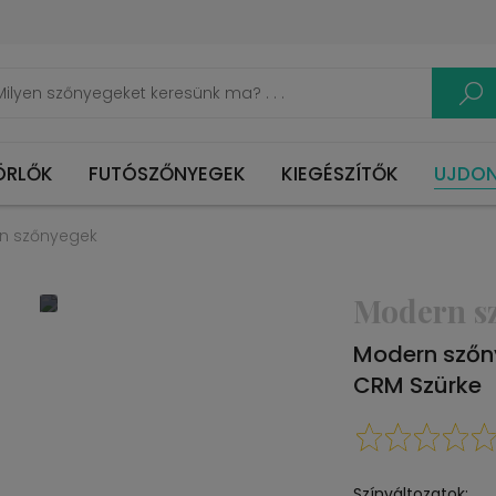
ÖRLŐK
FUTÓSZŐNYEGEK
KIEGÉSZÍTŐK
UJDO
n szőnyegek
Modern s
Modern szőn
CRM Szürke
Színváltozatok: