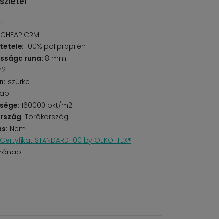
szletei
n
 CHEAP CRM
tétele:
100% polipropilén
ssága runa:
8 mm
m2
n:
szürke
lap
űsége:
160000 pkt/m2
rszág:
Törökország
s:
Nem
Certyfikat STANDARD 100 by OEKO-TEX®
 hónap