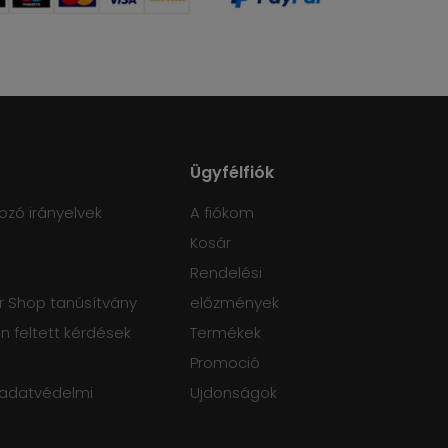
Ügyfélfiók
ozó irányelvek
A fiókom
Kosár
Rendelési
 Shop tanúsítvány
előzmények
 feltett kérdések
Termékek
Promoció
 adatvédelmi
Ujdonságok