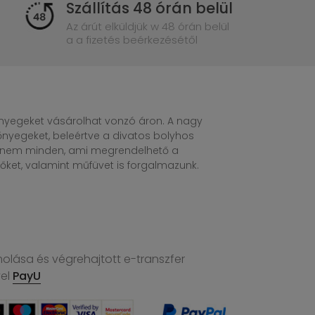
Szállítás 48 órán belül
Az árút elküldjük w 48 órán belül
a a fizetés beérkezésétől
egeket vásárolhat vonzó áron. A nagy
nyegeket, beleértve a divatos bolyhos
n nem minden, ami megrendelhető a
ket, valamint műfüvet is forgalmazunk.
molása és végrehajtott e-transzfer
vel
PayU