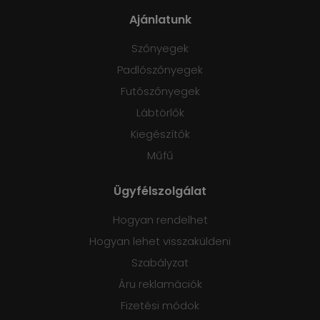
Ajánlatunk
Szőnyegek
Padlószőnyegek
Futószőnyegek
Lábtörlők
Kiegészítők
Műfű
Ügyfélszolgálat
Hogyan rendelhet
Hogyan lehet visszaküldeni
Szabályzat
Áru reklamációk
Fizetési módok