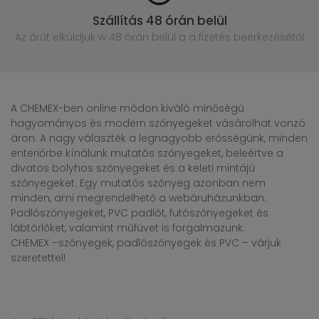
Szállítás 48 órán belül
Az árút elküldjük w 48 órán belül
a a fizetés beérkezésétől
A CHEMEX-ben online módon kiváló minőségű
hagyományos és modern szőnyegeket vásárolhat vonzó
áron. A nagy választék a legnagyobb erősségünk, minden
enteriőrbe kínálunk mutatós szőnyegeket, beleértve a
divatos bolyhos szőnyegeket és a keleti mintájú
szőnyegeket. Egy mutatós szőnyeg azonban nem
minden, ami megrendelhető a webáruházunkban.
Padlószőnyegeket, PVC padlót, futószőnyegeket és
lábtörlőket, valamint műfüvet is forgalmazunk.
CHEMEX –szőnyegek, padlószőnyegek és PVC – várjuk
szeretettel!