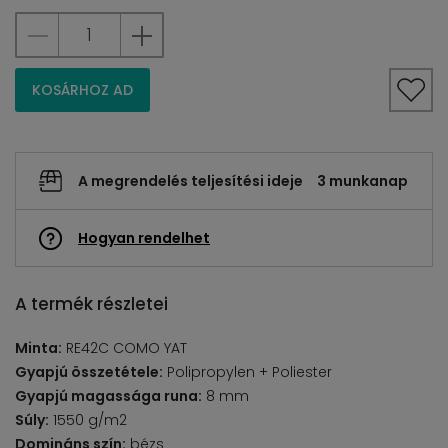
KOSÁRHOZ AD
A megrendelés teljesítési ideje
3 munkanap
Hogyan rendelhet
A termék részletei
Minta:
RE42C COMO YAT
Gyapjú összetétele:
Polipropylen + Poliester
Gyapjú magassága runa:
8 mm
Súly:
1550 g/m2
Domináns szín:
bézs