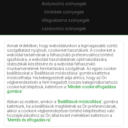
Ibolyaszínű szőnyegek
Sötétkék szőnyegek
Világosbarna szőnyegek
Lazacszínű szőnyegek
Krémszínű szőnyegek
Lila szőnyegek
Annak érdekében, hogy weboldalunkon a legmagasabb szintű
szolgáltatást nyújtsuk, cookie-ket használunk. A cookie-ket a
Sárga szőnyegek
weboldal tartalmának a felhasználó preferenciáihoz történő
igazítására, a weboldal használatának optimalizálására,
Mentaszínű szőnyegek
statisztikák készítésére és a weboldal felhasználó
munkamenetének fenntartására szolgálnak. Az egyes cookie-
Világoskék szőnyegek
beállításokat a 'Beállítások módosítása' gombra kattintva
módosíthatja. Ha beleegyezését adja ahhoz, hogy az Ön
Narancssárga szőnyegek
végberendezésén a fent megadott összes kategóriába tartozó
Rózsaszín szőnyegek
cookie-kat telepítsük, kattintson a
'Minden cookie elfogadása
gombra'
.
Szürke szőnyegek
Abban az esetben, amikor a
'Beállítások módosítása'
, gombra
Terrakotta szőnyegek
kattintunk, ha a beállítások megfelelnek az Ön preferenciáinak,
akkor a cookie-k végberendezésen történő telepítéséhez való
Zöld szőnyegek
hozzájárulásához az Ön által kívánt mértékben kattintson a
Arany szőnyegek
'Mentés és elfogadás-ra'
.