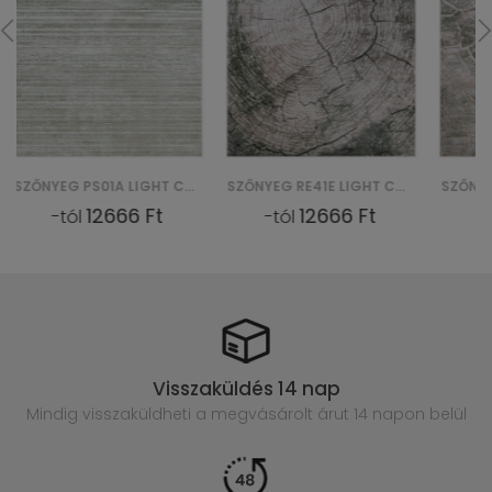
SZŐNYEG RE41E LIGHT COMO YAT - BEŻOWY
SZŐNYEG SW41D LIGHT COMO YAT - BEŻOWY
12666 Ft
12666 Ft
-tól
-tól
Visszaküldés 14 nap
Mindig visszaküldheti a megvásárolt
árut 14 napon belül