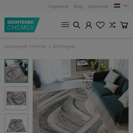
HU
Cégünkről
Blog
Kapcsolat
Szonyegek Chemex
Szőnyegek