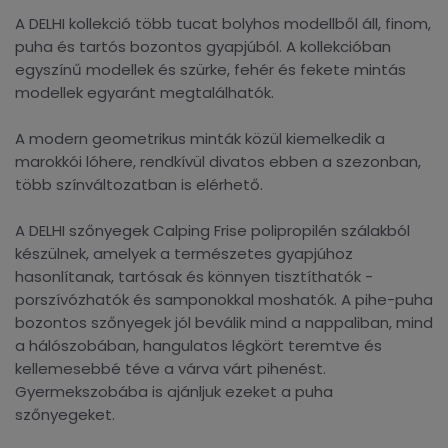
A DELHI kollekció több tucat bolyhos modellből áll, finom,
puha és tartós bozontos gyapjúból. A kollekcióban
egyszínű modellek és szürke, fehér és fekete mintás
modellek egyaránt megtalálhatók.
A modern geometrikus minták közül kiemelkedik a
marokkói lóhere, rendkívül divatos ebben a szezonban,
több színváltozatban is elérhető.
A DELHI szőnyegek Calping Frise polipropilén szálakból
készülnek, amelyek a természetes gyapjúhoz
hasonlítanak, tartósak és könnyen tisztíthatók -
porszívózhatók és samponokkal moshatók. A pihe-puha
bozontos szőnyegek jól beválik mind a nappaliban, mind
a hálószobában, hangulatos légkört teremtve és
kellemesebbé téve a várva várt pihenést.
Gyermekszobába is ajánljuk ezeket a puha
szőnyegeket.