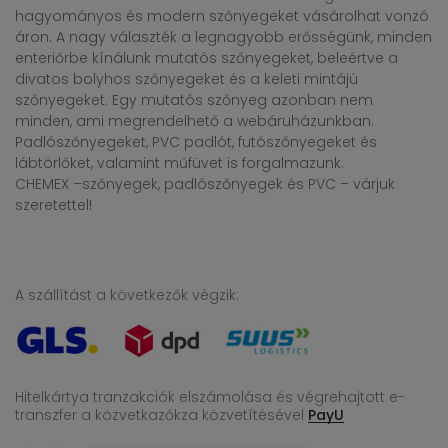
hagyományos és modern szőnyegeket vásárolhat vonzó
áron. A nagy választék a legnagyobb erősségünk, minden
enteriőrbe kínálunk mutatós szőnyegeket, beleértve a
divatos bolyhos szőnyegeket és a keleti mintájú
szőnyegeket. Egy mutatós szőnyeg azonban nem
minden, ami megrendelhető a webáruházunkban.
Padlószőnyegeket, PVC padlót, futószőnyegeket és
lábtörlőket, valamint műfüvet is forgalmazunk.
CHEMEX –szőnyegek, padlószőnyegek és PVC – várjuk
szeretettel!
A szállítást a következők végzik:
Hitelkártya tranzakciók elszámolása és végrehajtott e-
transzfer
a közvetkazőkza közvetítésével
PayU