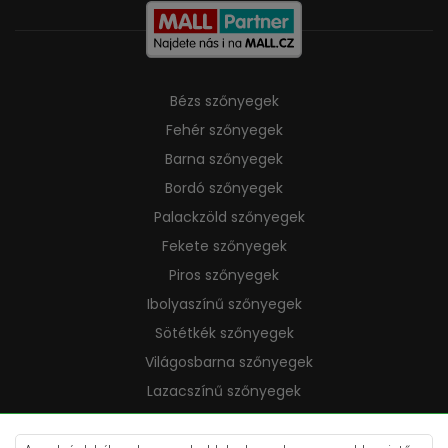
Bézs szőnyegek
Fehér szőnyegek
Barna szőnyegek
Bordó szőnyegek
Palackzöld szőnyegek
Fekete szőnyegek
Piros szőnyegek
Ibolyaszínű szőnyegek
Sötétkék szőnyegek
Világosbarna szőnyegek
Lazacszínű szőnyegek
Krémszínű szőnyegek