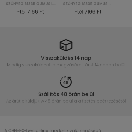
SZŐNYEG 6133B GUMUS OPAK DELHI SFJ
SZŐNYEG 7388A S. DELHI SFM - BIAŁY
7166 Ft
7166 Ft
-tól
-tól
Visszaküldés 14 nap
Mindig visszaküldheti a megvásárolt
árut 14 napon belül
Szállítás 48 órán belül
Az árút elküldjük w 48 órán belül
a a fizetés beérkezésétől
A CHEMEX-ben online módon kiváló minőségű