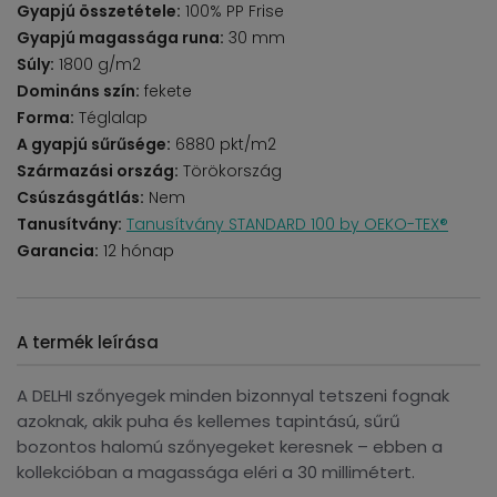
Gyapjú összetétele:
100% PP Frise
Gyapjú magassága runa:
30 mm
Súly:
1800 g/m2
Domináns szín:
fekete
Forma:
Téglalap
A gyapjú sűrűsége:
6880 pkt/m2
Származási ország:
Törökország
Csúszásgátlás:
Nem
Tanusítvány:
Tanusítvány STANDARD 100 by OEKO-TEX®
Garancia:
12 hónap
A termék leírása
A DELHI szőnyegek minden bizonnyal tetszeni fognak
azoknak, akik puha és kellemes tapintású, sűrű
bozontos halomú szőnyegeket keresnek – ebben a
kollekcióban a magassága eléri a 30 millimétert.