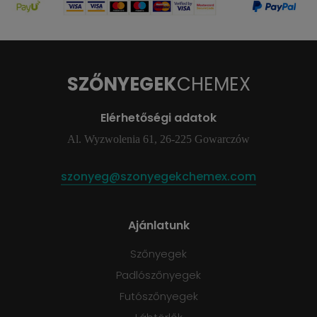
SZŐNYEGEK
CHEMEX
Elérhetőségi adatok
Al. Wyzwolenia 61, 26-225 Gowarczów
szonyeg@szonyegekchemex.com
Ajánlatunk
Szőnyegek
Padlószőnyegek
Futószőnyegek