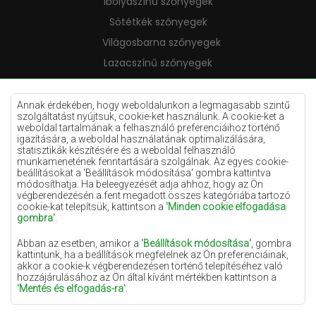
Ibolyaszínű szőnyegek
Sötétkék szőnyegek
Világosbarna szőnyegek
Lazacszínű szőnyegek
Krémszínű szőnyegek
Lila szőnyegek
Annak érdekében, hogy weboldalunkon a legmagasabb szintű
szolgáltatást nyújtsuk, cookie-ket használunk. A cookie-ket a
Sárga szőnyegek
weboldal tartalmának a felhasználó preferenciáihoz történő
igazítására, a weboldal használatának optimalizálására,
Mentaszínű szőnyegek
statisztikák készítésére és a weboldal felhasználó
munkamenetének fenntartására szolgálnak. Az egyes cookie-
Világoskék szőnyegek
beállításokat a 'Beállítások módosítása' gombra kattintva
módosíthatja. Ha beleegyezését adja ahhoz, hogy az Ön
Narancssárga szőnyegek
végberendezésén a fent megadott összes kategóriába tartozó
Rózsaszín szőnyegek
cookie-kat telepítsük, kattintson a
'Minden cookie elfogadása
gombra'
.
Szürke szőnyegek
Abban az esetben, amikor a
'Beállítások módosítása'
, gombra
Terrakotta szőnyegek
kattintunk, ha a beállítások megfelelnek az Ön preferenciáinak,
akkor a cookie-k végberendezésen történő telepítéséhez való
Zöld szőnyegek
hozzájárulásához az Ön által kívánt mértékben kattintson a
Arany szőnyegek
'Mentés és elfogadás-ra'
.
Amennyiben a cookie-k az Ön személyes adatait tartalmazzák,