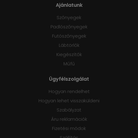
Ajánlatunk
Szőnyegek
Padlószőnyegek
Futószőnyegek
Lábtörlők
Kiegészítők
Műfű
Ügyfélszolgálat
Hogyan rendelhet
Hogyan lehet visszaküldeni
Szabályzat
Áru reklamációk
Fizetési módok
Szállítás