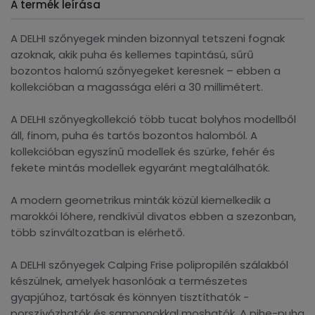
A termék leírása
A DELHI szőnyegek minden bizonnyal tetszeni fognak
azoknak, akik puha és kellemes tapintású, sűrű
bozontos halomú szőnyegeket keresnek – ebben a
kollekcióban a magassága eléri a 30 millimétert.
A DELHI szőnyegkollekció több tucat bolyhos modellből
áll, finom, puha és tartós bozontos halomból. A
kollekcióban egyszínű modellek és szürke, fehér és
fekete mintás modellek egyaránt megtalálhatók.
A modern geometrikus minták közül kiemelkedik a
marokkói lóhere, rendkívül divatos ebben a szezonban,
több színváltozatban is elérhető.
A DELHI szőnyegek Calping Frise polipropilén szálakból
készülnek, amelyek hasonlóak a természetes
gyapjúhoz, tartósak és könnyen tisztíthatók -
porszívózhatók és samponokkal moshatók. A pihe-puha