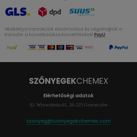
Hitelkártya tranzakciók elszámolása és végrehajtott e-
transzfer
a közvetkazőkza közvetítésével
PayU
SZŐNYEGEK
CHEMEX
Elérhetőségi adatok
Al. Wyzwolenia 61, 26-225 Gowarczów
szonyeg@szonyegekchemex.com