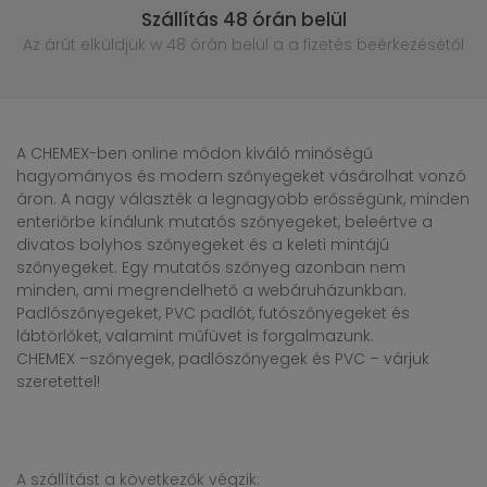
Szállítás 48 órán belül
Az árút elküldjük w 48 órán belül
a a fizetés beérkezésétől
A CHEMEX-ben online módon kiváló minőségű
hagyományos és modern szőnyegeket vásárolhat vonzó
áron. A nagy választék a legnagyobb erősségünk, minden
enteriőrbe kínálunk mutatós szőnyegeket, beleértve a
divatos bolyhos szőnyegeket és a keleti mintájú
szőnyegeket. Egy mutatós szőnyeg azonban nem
minden, ami megrendelhető a webáruházunkban.
Padlószőnyegeket, PVC padlót, futószőnyegeket és
lábtörlőket, valamint műfüvet is forgalmazunk.
CHEMEX –szőnyegek, padlószőnyegek és PVC – várjuk
szeretettel!
A szállítást a következők végzik: