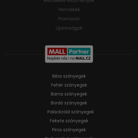
Rendelési előzmények
Termékek
Promoció
Ujdonságok
Bézs szőnyegek
Fehér szőnyegek
Barna szőnyegek
Bordó szőnyegek
Palackzöld szőnyegek
Fekete szőnyegek
Piros szőnyegek