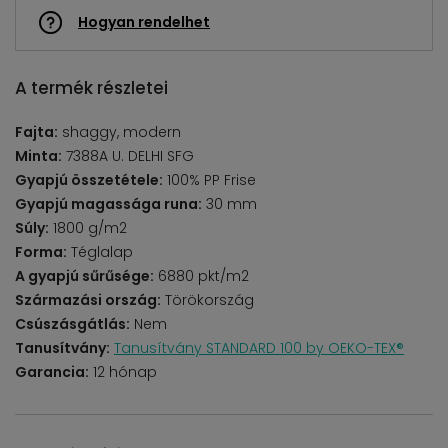
Hogyan rendelhet
A termék részletei
Fajta:
shaggy, modern
Minta:
7388A U. DELHI SFG
Gyapjú összetétele:
100% PP Frise
Gyapjú magassága runa:
30 mm
Súly:
1800 g/m2
Forma:
Téglalap
A gyapjú sűrűsége:
6880 pkt/m2
Származási ország:
Törökország
Csúszásgátlás:
Nem
Tanusítvány:
Tanusítvány STANDARD 100 by OEKO-TEX®
Garancia:
12 hónap