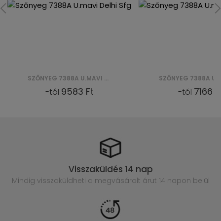
SZŐNYEG 7388A U.MAVI DELHI SFG
7166 Ft
858
-tól
-tól
Visszaküldés 14 nap
Mindig visszaküldheti a megvásárolt
árut 14 napon belül