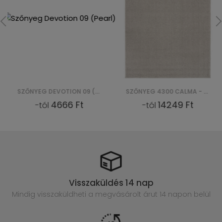
SZŐNYEG 4300 CALMA - SREBRNY
SZŐNYEG 250321N KIDS KOŁO
14249 Ft
9833 Ft
-tól
-tól
Visszaküldés 14 nap
Mindig visszaküldheti a megvásárolt
árut 14 napon belül