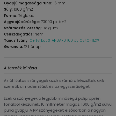
Gyapjú magassága runa:
16 mm
Súly:
1600 g/m2
Forma:
Téglalap
A gyapjú sűrűsége:
70000 pkt/m2
Származási ország:
Belgium
Csúszásgátlás:
Nem
Tanusítvány:
Certyfikat STANDARD 100 by OEKO-TEX®
Garancia:
12 hónap
A termék leírása
Az áhítatos szőnyegek azok számára készültek, akik
szeretik a modernitást és az egyszerűséget.
Ezek a szőnyegek a legjobb minőségű polipropilén
fonalból készülnek. 16 milliméter magas, 1600 g/m2 súlyú
puha gyapjú. A PP szőnyegeket elsősorban a nagyon