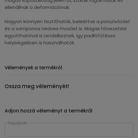
magas kopásállóság jellemzi, szálaik rugalmasak és
ellenállnak a deformációnak.
Nagyon könnyen tisztíthatók, beleértve a porszívózást
és a samponos nedves mosást is. Magas hővezetési
együtthatóval is rendelkeznek, így padlófűtéses
helyiségekben is használhatók.
Vélemények a termékről
Ossza meg véleményét!
Adjon hozzá véleményt a termékről
Pseudonim