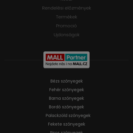
Rendelési előzmények
Termékek
Promoció
Ujdonságok
Bézs szőnyegek
Fehér szőnyegek
Barna szőnyegek
Bordó szőnyegek
Palackzöld szőnyegek
Fekete szőnyegek
Piros szőnyegek