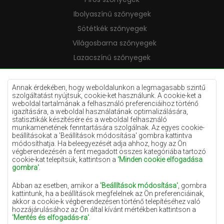
Ibolyaszínű szőnyegek
Sötétkék szőnyegek
Világosbarna szőnyegek
Lazacszínű szőnyegek
Krémszínű szőnyegek
Lila szőnyegek
Annak érdekében, hogy weboldalunkon a legmagasabb szintű
szolgáltatást nyújtsuk, cookie-ket használunk. A cookie-ket a
Sárga szőnyegek
weboldal tartalmának a felhasználó preferenciáihoz történő
igazítására, a weboldal használatának optimalizálására,
Mentaszínű szőnyegek
statisztikák készítésére és a weboldal felhasználó
munkamenetének fenntartására szolgálnak. Az egyes cookie-
Világoskék szőnyegek
beállításokat a 'Beállítások módosítása' gombra kattintva
módosíthatja. Ha beleegyezését adja ahhoz, hogy az Ön
Narancssárga szőnyegek
végberendezésén a fent megadott összes kategóriába tartozó
Rózsaszín szőnyegek
cookie-kat telepítsük, kattintson a
'Minden cookie elfogadása
gombra'
.
Szürke szőnyegek
Abban az esetben, amikor a
'Beállítások módosítása'
, gombra
Terrakotta szőnyegek
kattintunk, ha a beállítások megfelelnek az Ön preferenciáinak,
akkor a cookie-k végberendezésen történő telepítéséhez való
Zöld szőnyegek
hozzájárulásához az Ön által kívánt mértékben kattintson a
Arany szőnyegek
'Mentés és elfogadás-ra'
.