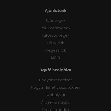
Ajánlatunk
Szőnyegek
Padlószőnyegek
Futószőnyegek
Lábtörlők
Kiegészítők
Műfű
Ügyfélszolgálat
Hogyan rendelhet
Hogyan lehet visszaküldeni
Szabályzat
Áru reklamációk
Fizetési módok