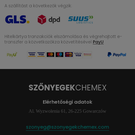
A szállítást a következők végzik:
Hitelkártya tranzakciók elszámolása és végrehajtott e-
transzfer
a közvetkazőkza közvetítésével
PayU
SZŐNYEGEK
CHEMEX
Elérhetőségi adatok
Al. Wyzwolenia 61, 26-225 Gowarczów
szonyeg@szonyegekchemex.com