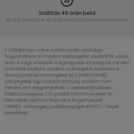
Szállítás 48 órán belül
Az árút elküldjük w 48 órán belül
a a fizetés beérkezésétől
A CHEMEX-ben online módon kiváló minőségű
hagyományos és modern szőnyegeket vásárolhat vonzó
áron. A nagy választék a legnagyobb erősségünk, minden
enteriőrbe kínálunk mutatós szőnyegeket, beleértve a
divatos bolyhos szőnyegeket és a keleti mintájú
szőnyegeket. Egy mutatós szőnyeg azonban nem
minden, ami megrendelhető a webáruházunkban.
Padlószőnyegeket, PVC padlót, futószőnyegeket és
lábtörlőket, valamint műfüvet is forgalmazunk.
CHEMEX –szőnyegek, padlószőnyegek és PVC – várjuk
szeretettel!