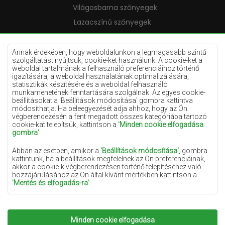
Világosbarna szőnyegek
Lazacszínű szőnyegek
Krémszínű szőnyegek
Lila szőnyegek
Annak érdekében, hogy weboldalunkon a legmagasabb szintű
szolgáltatást nyújtsuk, cookie-ket használunk. A cookie-ket a
Sárga szőnyegek
weboldal tartalmának a felhasználó preferenciáihoz történő
igazítására, a weboldal használatának optimalizálására,
Mentaszínű szőnyegek
statisztikák készítésére és a weboldal felhasználó
munkamenetének fenntartására szolgálnak. Az egyes cookie-
Világoskék szőnyegek
beállításokat a 'Beállítások módosítása' gombra kattintva
módosíthatja. Ha beleegyezését adja ahhoz, hogy az Ön
Narancssárga szőnyegek
végberendezésén a fent megadott összes kategóriába tartozó
Rózsaszín szőnyegek
cookie-kat telepítsük, kattintson a
'Minden cookie elfogadása
gombra'
.
Szürke szőnyegek
Abban az esetben, amikor a
'Beállítások módosítása'
, gombra
Terrakotta szőnyegek
kattintunk, ha a beállítások megfelelnek az Ön preferenciáinak,
akkor a cookie-k végberendezésen történő telepítéséhez való
Zöld szőnyegek
hozzájárulásához az Ön által kívánt mértékben kattintson a
Arany szőnyegek
'Mentés és elfogadás-ra'
.
Amennyiben a cookie-k az Ön személyes adatait tartalmazzák,
az adatkezelés alapja a személyes adatok kezelőjének
(Szonyegekchemex) vagy harmadik feleknek a jogos érdeke,
Minden cookie elfogadása
Copyright 2022
Szonyegek chemex.
Minden jog