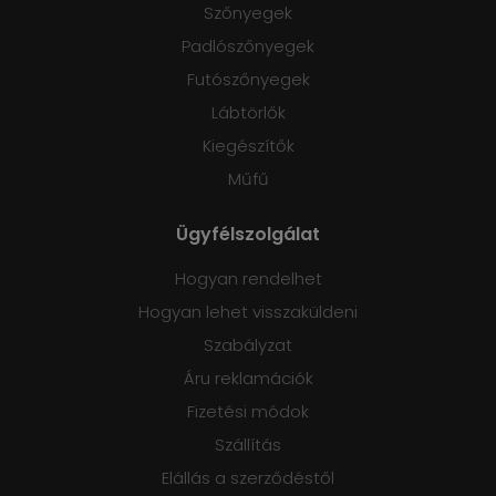
Szőnyegek
Padlószőnyegek
Futószőnyegek
Lábtörlők
Kiegészítők
Műfű
Ügyfélszolgálat
Hogyan rendelhet
Hogyan lehet visszaküldeni
Szabályzat
Áru reklamációk
Fizetési módok
Szállítás
Elállás a szerződéstől