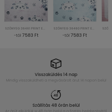
SZŐNYEG 36461 PRINT EMMA
SZŐNYEG 36460 PRINT EMMA
7583 Ft
7583 Ft
-tól
-tól
Visszaküldés 14 nap
Mindig visszaküldheti a megvásárolt
árut 14 napon belül
Szállítás 48 órán belül
Az árút elküldjük w 48 órán belül
a a fizetés beérkezésétől