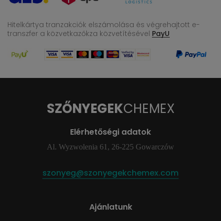
Hitelkártya tranzakciók elszámolása és végrehajtott e-
transzfer
a közvetkazőkza közvetítésével
PayU
SZŐNYEGEK
CHEMEX
Elérhetőségi adatok
Al. Wyzwolenia 61, 26-225 Gowarczów
szonyeg@szonyegekchemex.com
Ajánlatunk