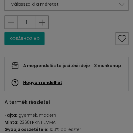
Válassza ki a méretet
KOSÁRHOZ AD
A megrendelés teljesítési ideje
3 munkanap
Hogyan rendelhet
A termék részletei
Fajta:
gyermek, modern
Minta:
23681 PRINT EMMA
Gyapjú összetétele:
100% poliészter