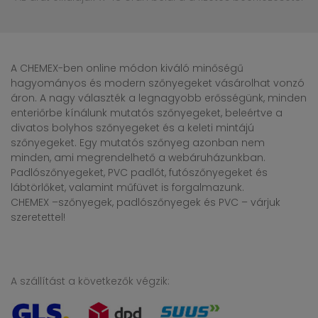
A CHEMEX-ben online módon kiváló minőségű
hagyományos és modern szőnyegeket vásárolhat vonzó
áron. A nagy választék a legnagyobb erősségünk, minden
enteriőrbe kínálunk mutatós szőnyegeket, beleértve a
divatos bolyhos szőnyegeket és a keleti mintájú
szőnyegeket. Egy mutatós szőnyeg azonban nem
minden, ami megrendelhető a webáruházunkban.
Padlószőnyegeket, PVC padlót, futószőnyegeket és
lábtörlőket, valamint műfüvet is forgalmazunk.
CHEMEX –szőnyegek, padlószőnyegek és PVC – várjuk
szeretettel!
A szállítást a következők végzik: