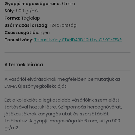
Gyapjú magassága runa:
6 mm
Súly:
900 gr/m2
Forma:
Téglalap
Származási ország:
Törökország
Csúszásgátlás:
Igen
Tanusítvány:
Tanusítvány STANDARD 100 by OEKO-TEX®
A termék leírása
A vásárlói elvárásoknak megfelelően bemutatjuk az
EMMA új szőnyegkollekcióját.
Ezt a kollekciót a legfiatalabb vásárlóink ​​szem előtt
tartásával hoztuk létre. Színpompás hercegnővárat,
játékautóknak kanyargós utat és szorzótáblát
találhatsz. A gyapjú magassága kb.6 mm, súlya 900
gr/m2.