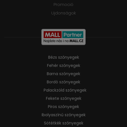
Promoció
Ujdonságok
Bézs szőnyegek
Fehér szőnyegek
Barna szőnyegek
Bordó szőnyegek
Palackzöld szőnyegek
Fekete szőnyegek
Piros szőnyegek
Ibolyaszínű szőnyegek
Sötétkék szőnyegek