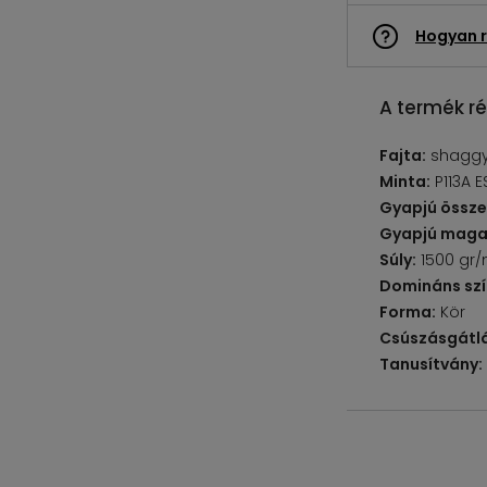
Hogyan r
A termék ré
Fajta:
shaggy
Minta:
P113A 
Gyapjú össze
Gyapjú maga
Súly:
1500 gr
Domináns szí
Forma:
Kör
Csúszásgátlá
Tanusítvány: