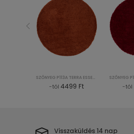
SZŐNYEG P113A TERRA ESSENCE ROUND (KOŁO)
SZŐNYEG P113A ESSENCE ROUND (KOŁO) - CZERWONY
9 Ft
4499 Ft
-tól
-tól
Visszaküldés 14 nap