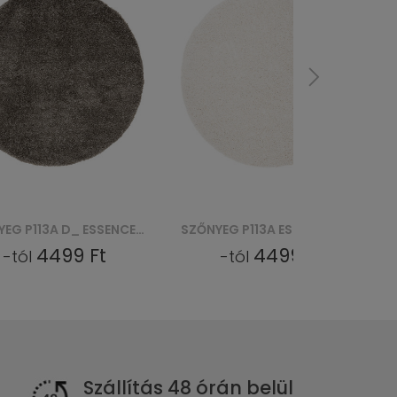
SZŐNYEG P113A ESSENCE ROUND (KOŁO) - KREMOWY
SZŐNYEG P113A 3 ESSENCE ROUND (KOŁO) - BEŻOWY
4499 Ft
4499 Ft
-tól
-tól
Szállítás 48 órán belül