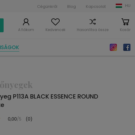
HU
Cégünkről
Blog
Kapcsolat
A fiókom
Kedvencek
Hasonlítsa össze
Kosár
NSÁGOK
zőnyegek
yeg P113A BLACK ESSENCE ROUND
te
0,00
/5
(0)