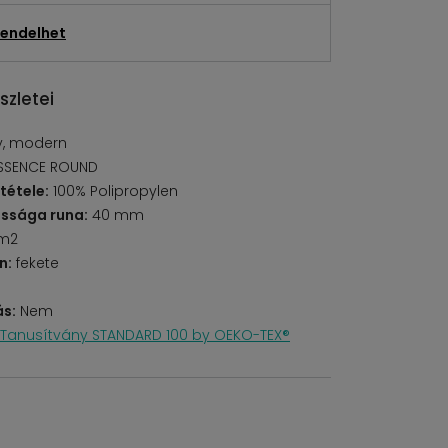
endelhet
szletei
, modern
ESSENCE ROUND
tétele:
100% Polipropylen
ssága runa:
40 mm
/m2
n:
fekete
s:
Nem
Tanusítvány STANDARD 100 by OEKO-TEX®