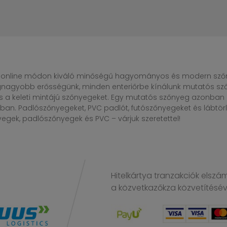
online módon kiváló minőségű hagyományos és modern szőny
egnagyobb erősségünk, minden enteriőrbe kínálunk mutatós sző
s a keleti mintájú szőnyegeket. Egy mutatós szőnyeg azonba
n. Padlószőnyegeket, PVC padlót, futószőnyegeket és lábtörlő
gek, padlószőnyegek és PVC – várjuk szeretettel!
Hitelkártya tranzakciók elszá
a közvetkazőkza közvetítésé