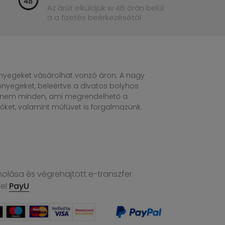
Az árút elküldjük w 48 órán belül
a a fizetés beérkezésétől
egeket vásárolhat vonzó áron. A nagy
nyegeket, beleértve a divatos bolyhos
n nem minden, ami megrendelhető a
ket, valamint műfüvet is forgalmazunk.
molása és végrehajtott e-transzfer
vel
PayU