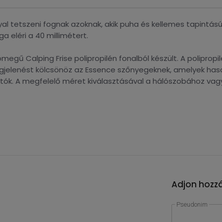
al tetszeni fognak azoknak, akik puha és kellemes tapintá
 eléri a 40 millimétert.
megű Calping Frise polipropilén fonalból készült. A polipropi
egjelenést kölcsönöz az Essence szőnyegeknek, amelyek has
tók. A megfelelő méret kiválasztásával a hálószobához vagy 
Adjon hozzá
Pseudonim