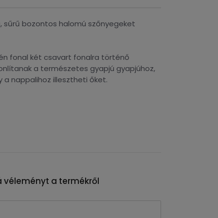
sú, sűrű bozontos halomú szőnyegeket
lén fonal két csavart fonalra történő
onlítanak a természetes gyapjú gyapjúhoz,
a nappalihoz illesztheti őket.
 véleményt a termékről