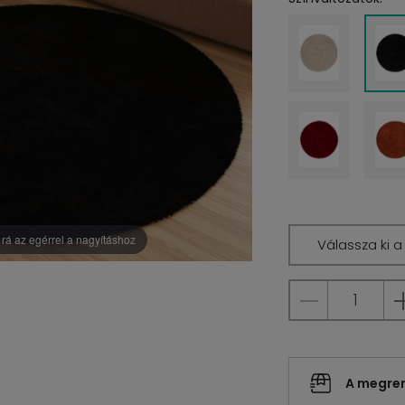
rá az egérrel a nagyításhoz
Válassza ki 
A megrend