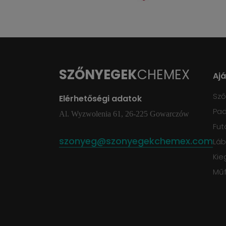
SZŐNYEGEK
CHEMEX
Aj
Sz
Elérhetőségi adatok
Pad
Al. Wyzwolenia 61, 26-225 Gowarczów
Fut
szonyeg@szonyegekchemex.com
Láb
Kie
Mű