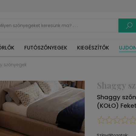
ÖRLŐK
FUTÓSZŐNYEGEK
KIEGÉSZÍTŐK
UJDO
y szőnyegek
Shaggy s
Shaggy szőn
(KOŁO) Feke
Színváltozatok: