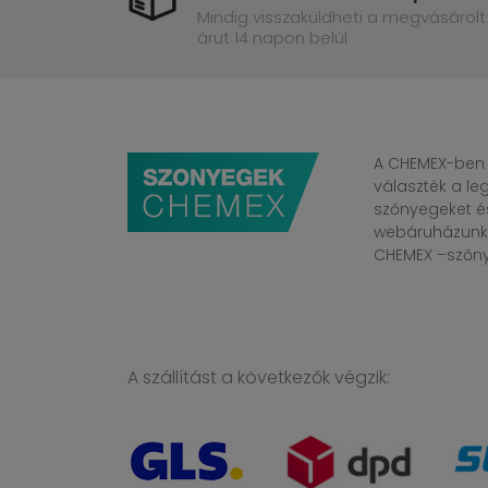
Mindig visszaküldheti a megvásárolt
árut 14 napon belül
A CHEMEX-ben 
választék a l
szőnyegeket é
webáruházunkba
CHEMEX –szőnye
A szállítást a következők végzik: