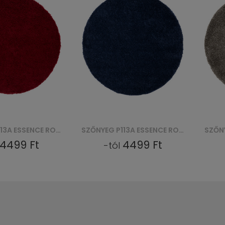
SZŐNYEG P113A ESSENCE ROUND (KOŁO) - GRANATOWY
SZŐNYEG P113A D_ ESSENCE ROUND (KOŁO) - SZARY
4499 Ft
4499 Ft
-tól