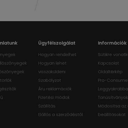
ánlatunk
Ügyfélszolgálat
Információk
őnyegek
Hogyan rendelhet
Sütikre vonatk
lószőnyegek
Hogyan lehet
Kapcsolat
ószőnyegek
visszaküldeni
Oldaltérkép
törlők
Szabályzat
Pro-Consumer
gészítők
Áru reklamációk
Leggyakrabban
fű
Fizetési módok
Tanúsítványok
Szállítás
Módosítsa az
Elállás a szerződéstől
beállításokat