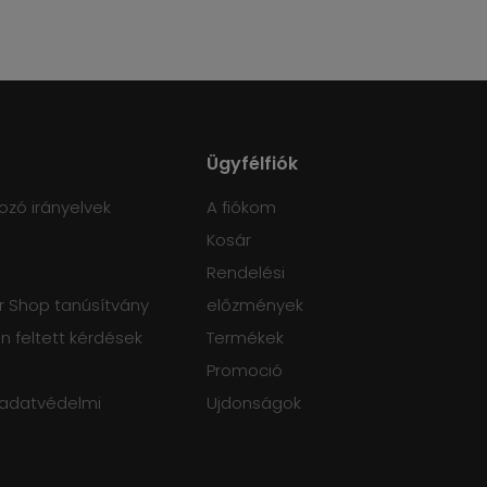
Ügyfélfiók
ozó irányelvek
A fiókom
Kosár
Rendelési
 Shop tanúsítvány
előzmények
 feltett kérdések
Termékek
Promoció
 adatvédelmi
Ujdonságok