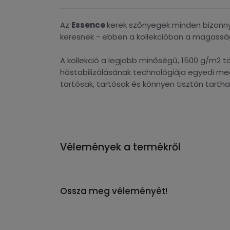
Az
Essence
kerek szőnyegek minden bizonny
keresnek - ebben a kollekcióban a magassága
A kollekció a legjobb minőségű, 1500 g/m2 tö
hőstabilizálásának technológiája egyedi m
tartósak, tartósak és könnyen tisztán tartha
Vélemények a termékről
Ossza meg véleményét!