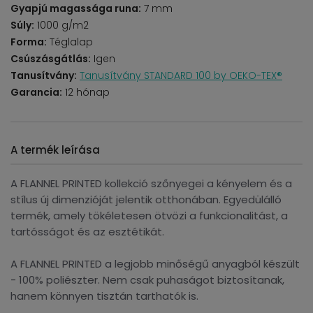
Gyapjú magassága runa:
7 mm
Súly:
1000 g/m2
Forma:
Téglalap
Csúszásgátlás:
Igen
Tanusítvány:
Tanusítvány STANDARD 100 by OEKO-TEX®
Garancia:
12 hónap
A termék leírása
A FLANNEL PRINTED kollekció szőnyegei a kényelem és a
stílus új dimenzióját jelentik otthonában. Egyedülálló
termék, amely tökéletesen ötvözi a funkcionalitást, a
tartósságot és az esztétikát.
A FLANNEL PRINTED a legjobb minőségű anyagból készült
- 100% poliészter. Nem csak puhaságot biztosítanak,
hanem könnyen tisztán tarthatók is.