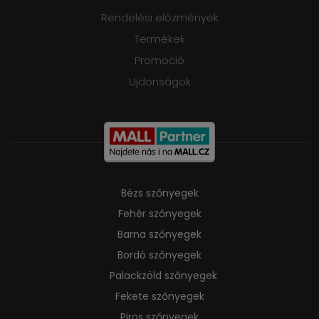
Rendelési előzmények
Termékek
Promoció
Ujdonságok
Bézs szőnyegek
Fehér szőnyegek
Barna szőnyegek
Bordó szőnyegek
Palackzöld szőnyegek
Fekete szőnyegek
Piros szőnyegek