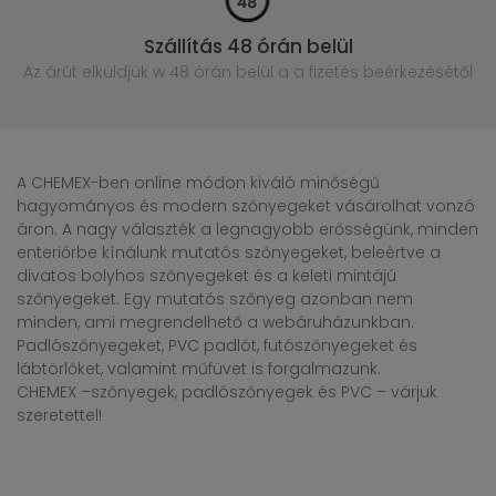
Szállítás 48 órán belül
Az árút elküldjük w 48 órán belül
a a fizetés beérkezésétől
A CHEMEX-ben online módon kiváló minőségű
hagyományos és modern szőnyegeket vásárolhat vonzó
áron. A nagy választék a legnagyobb erősségünk, minden
enteriőrbe kínálunk mutatós szőnyegeket, beleértve a
divatos bolyhos szőnyegeket és a keleti mintájú
szőnyegeket. Egy mutatós szőnyeg azonban nem
minden, ami megrendelhető a webáruházunkban.
Padlószőnyegeket, PVC padlót, futószőnyegeket és
lábtörlőket, valamint műfüvet is forgalmazunk.
CHEMEX –szőnyegek, padlószőnyegek és PVC – várjuk
szeretettel!