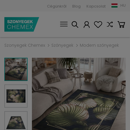
HU
Cégünkről
Blog
Kapcsolat
Szonyegek Chemex
Szőnyegek
Modern szőnyegek