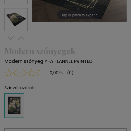
Tap or pinch to expand
Modern szőnyegek
Modern szőnyeg Y-A FLANNEL PRINTED
0,00
/5
(0)
Színváltozatok: