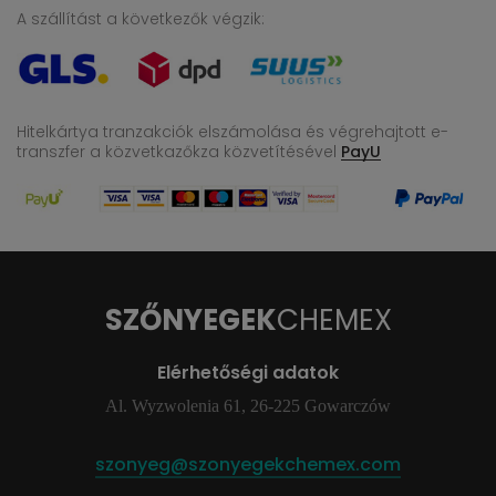
A szállítást a következők végzik:
Hitelkártya tranzakciók elszámolása és végrehajtott e-
transzfer
a közvetkazőkza közvetítésével
PayU
SZŐNYEGEK
CHEMEX
Elérhetőségi adatok
Al. Wyzwolenia 61, 26-225 Gowarczów
szonyeg@szonyegekchemex.com