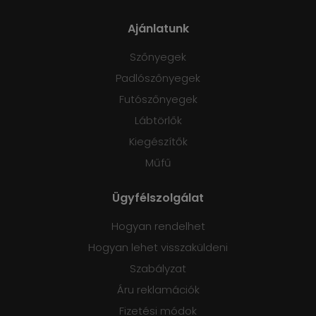
Ajánlatunk
Szőnyegek
Padlószőnyegek
Futószőnyegek
Lábtörlők
Kiegészítők
Műfű
Ügyfélszolgálat
Hogyan rendelhet
Hogyan lehet visszaküldeni
Szabályzat
Áru reklamációk
Fizetési módok