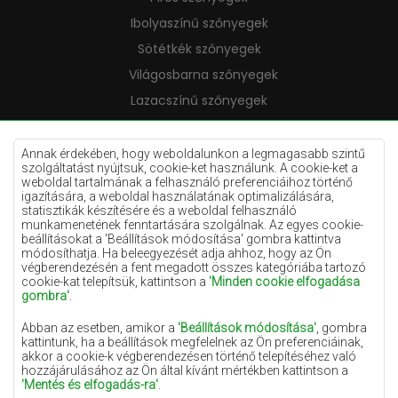
Ibolyaszínű szőnyegek
Sötétkék szőnyegek
Világosbarna szőnyegek
Lazacszínű szőnyegek
Krémszínű szőnyegek
Lila szőnyegek
Annak érdekében, hogy weboldalunkon a legmagasabb szintű
szolgáltatást nyújtsuk, cookie-ket használunk. A cookie-ket a
Sárga szőnyegek
weboldal tartalmának a felhasználó preferenciáihoz történő
igazítására, a weboldal használatának optimalizálására,
Mentaszínű szőnyegek
statisztikák készítésére és a weboldal felhasználó
munkamenetének fenntartására szolgálnak. Az egyes cookie-
Világoskék szőnyegek
beállításokat a 'Beállítások módosítása' gombra kattintva
módosíthatja. Ha beleegyezését adja ahhoz, hogy az Ön
Narancssárga szőnyegek
végberendezésén a fent megadott összes kategóriába tartozó
Rózsaszín szőnyegek
cookie-kat telepítsük, kattintson a
'Minden cookie elfogadása
gombra'
.
Szürke szőnyegek
Abban az esetben, amikor a
'Beállítások módosítása'
, gombra
Terrakotta szőnyegek
kattintunk, ha a beállítások megfelelnek az Ön preferenciáinak,
akkor a cookie-k végberendezésen történő telepítéséhez való
Zöld szőnyegek
hozzájárulásához az Ön által kívánt mértékben kattintson a
Arany szőnyegek
'Mentés és elfogadás-ra'
.