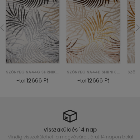
SZŐNYEG NA44G SHRNIK EN HBF - KREMOWY, ZŁOTY
SZŐNYEG NA44D SHRNIK EN HBJ - KREMOWY, ZŁOTY
12666 Ft
12666 Ft
-tól
-tól
Visszaküldés 14 nap
Mindig visszaküldheti a megvásárolt
árut 14 napon belül