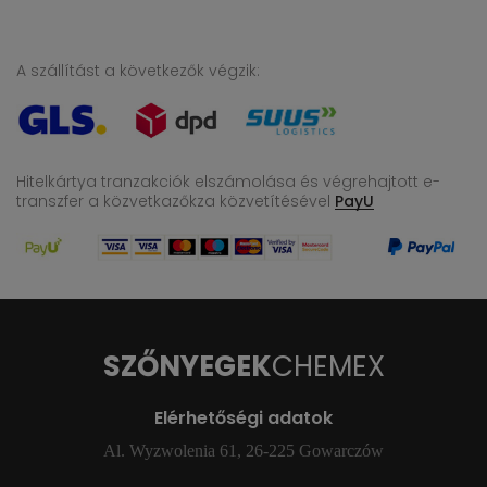
A szállítást a következők végzik:
Hitelkártya tranzakciók elszámolása és végrehajtott e-
transzfer
a közvetkazőkza közvetítésével
PayU
SZŐNYEGEK
CHEMEX
Elérhetőségi adatok
Al. Wyzwolenia 61, 26-225 Gowarczów