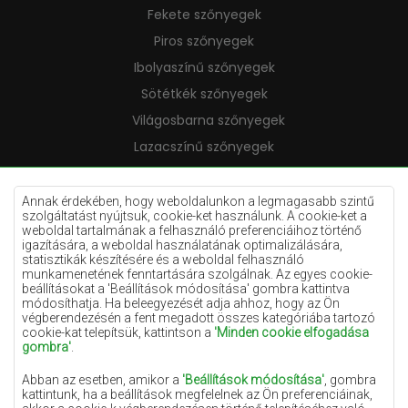
Fekete szőnyegek
Piros szőnyegek
Ibolyaszínű szőnyegek
Sötétkék szőnyegek
Világosbarna szőnyegek
Lazacszínű szőnyegek
Krémszínű szőnyegek
Lila szőnyegek
Annak érdekében, hogy weboldalunkon a legmagasabb szintű
szolgáltatást nyújtsuk, cookie-ket használunk. A cookie-ket a
Sárga szőnyegek
weboldal tartalmának a felhasználó preferenciáihoz történő
igazítására, a weboldal használatának optimalizálására,
Mentaszínű szőnyegek
statisztikák készítésére és a weboldal felhasználó
munkamenetének fenntartására szolgálnak. Az egyes cookie-
Világoskék szőnyegek
beállításokat a 'Beállítások módosítása' gombra kattintva
módosíthatja. Ha beleegyezését adja ahhoz, hogy az Ön
Narancssárga szőnyegek
végberendezésén a fent megadott összes kategóriába tartozó
Rózsaszín szőnyegek
cookie-kat telepítsük, kattintson a
'Minden cookie elfogadása
gombra'
.
Szürke szőnyegek
Abban az esetben, amikor a
'Beállítások módosítása'
, gombra
Terrakotta szőnyegek
kattintunk, ha a beállítások megfelelnek az Ön preferenciáinak,