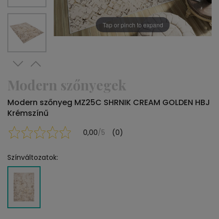
Tap or pinch to expand
Modern szőnyegek
Modern szőnyeg MZ25C SHRNIK CREAM GOLDEN HBJ
Krémszínű
0,00
/5
(0)
Színváltozatok: