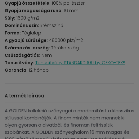
Gyapjú összetétele:
100% poliészter
Gyapjú magassága runa:
16 mm
Súly:
1600 g/m2
Domináns szín:
krémszínű
Forma:
Téglalap
A gyapjú sűrűsége:
480000 pkt/m2
Származási ország:
Törökország
Csúszásgátlás:
Nem
Tanusítvány:
Tanusítvány STANDARD 100 by OEKO-TEX®
Garancia:
12 hónap
A termék leírása
A GOLDEN kollekció szőnyegei a modernitást a klasszikus
stílussal kombinálják. A finom minták nem mennek ki
olyan gyorsan a divatból, és finoman felfrissítik
szobánkat. A GOLDEN szőnyeghalom 16 mm magas és