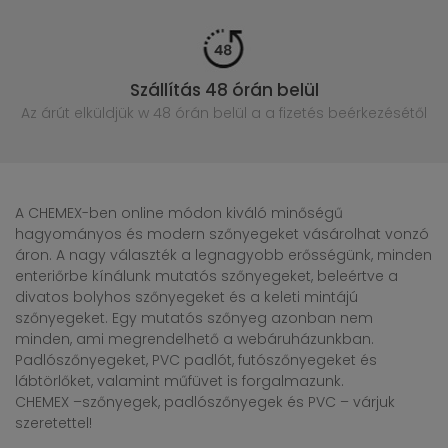
Szállítás 48 órán belül
Az árút elküldjük w 48 órán belül
a a fizetés beérkezésétől
A CHEMEX-ben online módon kiváló minőségű
hagyományos és modern szőnyegeket vásárolhat vonzó
áron. A nagy választék a legnagyobb erősségünk, minden
enteriőrbe kínálunk mutatós szőnyegeket, beleértve a
divatos bolyhos szőnyegeket és a keleti mintájú
szőnyegeket. Egy mutatós szőnyeg azonban nem
minden, ami megrendelhető a webáruházunkban.
Padlószőnyegeket, PVC padlót, futószőnyegeket és
lábtörlőket, valamint műfüvet is forgalmazunk.
CHEMEX –szőnyegek, padlószőnyegek és PVC – várjuk
szeretettel!