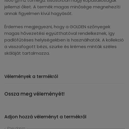
1600 g/m2 tömegű. Elsősorban nagy kopásállóságuk
jellemzi őket. A termék magas minősége megnehezíti
annak figyelmen kívül hagyását.
Érdemes megjegyezni, hogy a GOLDEN szőnyegek
magas hővezetési együtthatóval rendelkeznek, így
padlófűtéses helyiségekben is használhatók. A kollekció
a visszafogott bézs, szürke és krémes minták széles
skáláját tartalmazza.
Vélemények a termékről
Ossza meg véleményét!
Adjon hozzá véleményt a termékről
Pseudonim