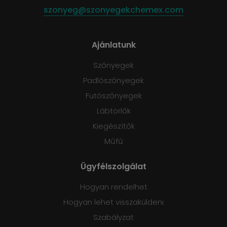
szonyeg@szonyegekchemex.com
Ajánlatunk
Szőnyegek
Padlószőnyegek
Futószőnyegek
Lábtörlők
Kiegészítők
Műfű
Ügyfélszolgálat
Hogyan rendelhet
Hogyan lehet visszaküldeni
Szabályzat