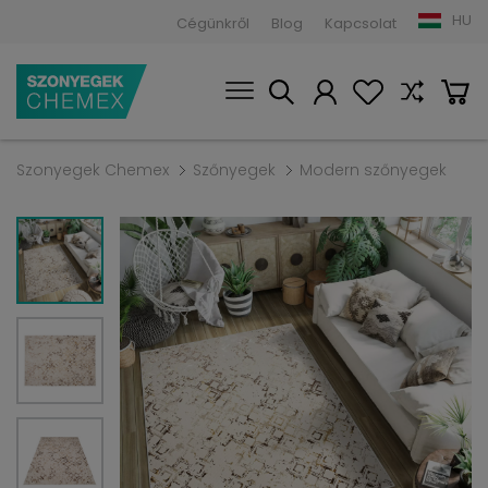
HU
Cégünkről
Blog
Kapcsolat
Szonyegek Chemex
Szőnyegek
Modern szőnyegek