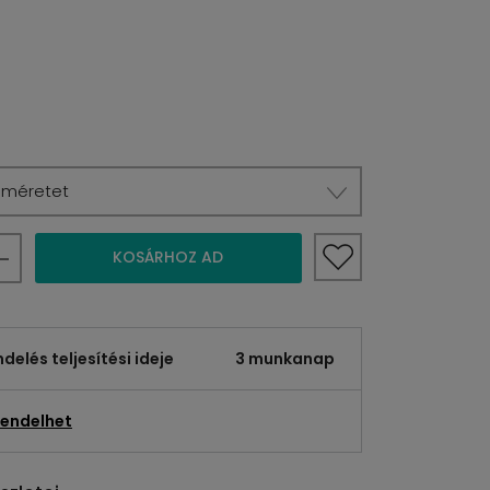
a méretet
KOSÁRHOZ AD
elés teljesítési ideje
3 munkanap
endelhet