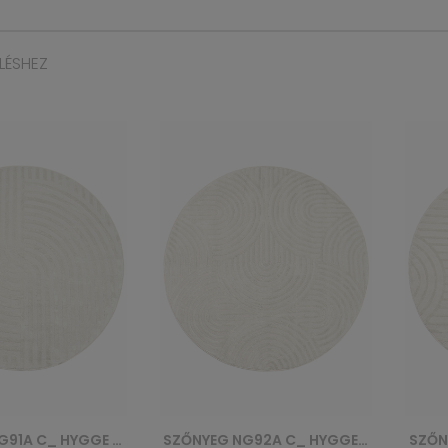
LÉSHEZ
SZŐNYEG NG92A C_ HYGGE - KREMOWY, BIAŁY
SZŐNYEG NG85A C_ HYGGE - KREMOWY, BIAŁY