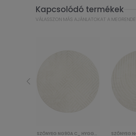
Kapcsolódó termékek
VÁLASSZON MÁS AJÁNLATOKAT A MEGRENDE
SZŐNYEG NG90A C_ HYGGE - KREMOWY, BIAŁY
SZŐNYEG NG91A C_ HYGGE - KREMOWY, BIAŁY