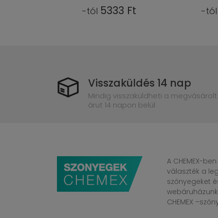
3 Ft
5333 Ft
-tól
-tó
Visszaküldés 14 nap
Mindig visszaküldheti a megvásárolt
árut 14 napon belül
A CHEMEX-ben 
választék a l
szőnyegeket é
webáruházunkba
CHEMEX –szőnye