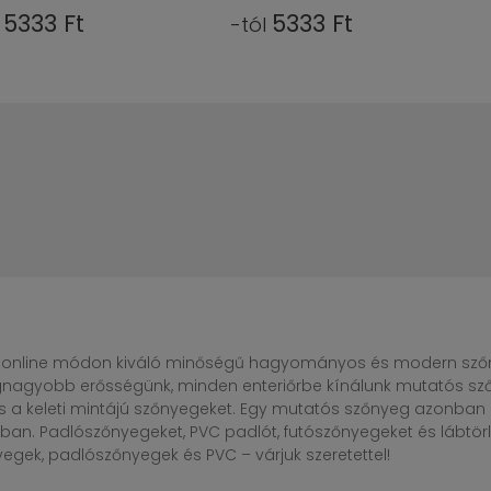
5333 Ft
5333 Ft
l
-tól
online módon kiváló minőségű hagyományos és modern szőny
egnagyobb erősségünk, minden enteriőrbe kínálunk mutatós sző
s a keleti mintájú szőnyegeket. Egy mutatós szőnyeg azonba
n. Padlószőnyegeket, PVC padlót, futószőnyegeket és lábtörlő
gek, padlószőnyegek és PVC – várjuk szeretettel!