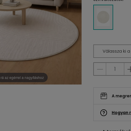
Válassza ki 
rá az egérrel a nagyításhoz
A megrend
Hogyan r