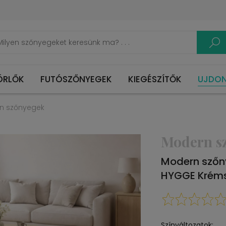
ÖRLŐK
FUTÓSZŐNYEGEK
KIEGÉSZÍTŐK
UJDO
n szőnyegek
Modern s
Modern sző
HYGGE Krém
Színváltozatok: