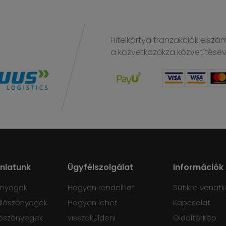
Hitelkártya tranzakciók elszá
a közvetkazőkza közvetítésé
ánlatunk
Ügyfélszolgálat
Információk
őnyegek
Hogyan rendelhet
Sütikre vonatk
lószőnyegek
Hogyan lehet
Kapcsolat
ószőnyegek
visszaküldeni
Oldaltérkép