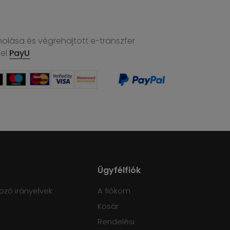
molása és végrehajtott e-transzfer
vel
PayU
Ügyfélfiók
ozó irányelvek
A fiókom
Kosár
Rendelési