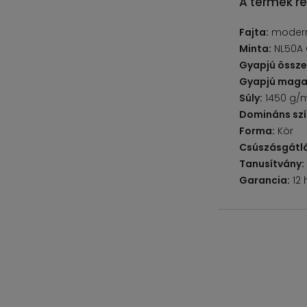
A termék ré
Fajta:
modern,
Minta:
NL50A 
Gyapjú össze
Gyapjú maga
Súly:
1450 g/
Domináns szí
Forma:
Kör
Csúszásgátlá
Tanusítvány:
Garancia:
12