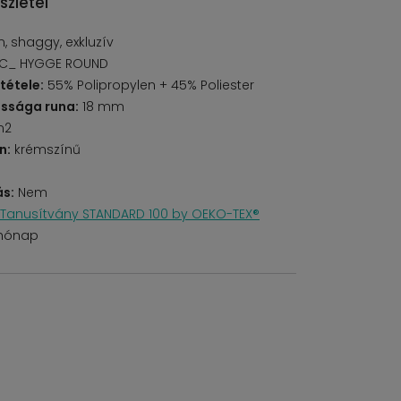
szletei
 shaggy, exkluzív
C_ HYGGE ROUND
tétele:
55% Polipropylen + 45% Poliester
ssága runa:
18 mm
m2
n:
krémszínű
s:
Nem
Tanusítvány STANDARD 100 by OEKO-TEX®
 hónap