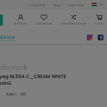
HU
Cégünkről
Blog
Kapcsolat
A fiókom
Kedvencek
Hasonlítsa össze
Kosár
NSÁGOK
zőnyegek
nyeg NL50A C_CREAM WHITE
színű
0,00
/5
(0)