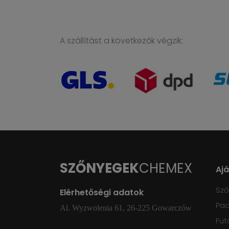
A szállítást a következők végzik:
SZŐNYEGEK
CHEMEX
Aj
Sz
Elérhetőségi adatok
Pad
Al. Wyzwolenia 61, 26-225 Gowarczów
Fut