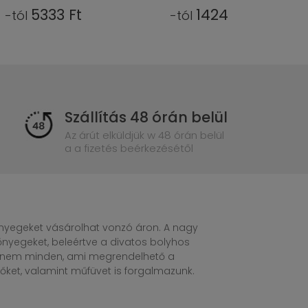
14249 Ft
4666 Ft
-tól
-tól
Szállítás 48 órán belül
Az árút elküldjük w 48 órán belül
a a fizetés beérkezésétől
egeket vásárolhat vonzó áron. A nagy
nyegeket, beleértve a divatos bolyhos
n nem minden, ami megrendelhető a
ket, valamint műfüvet is forgalmazunk.