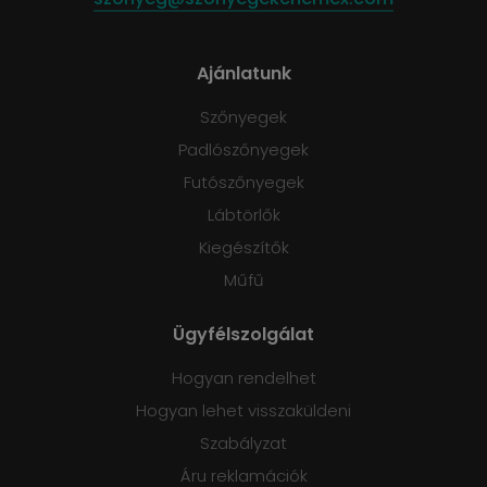
Ajánlatunk
Szőnyegek
Padlószőnyegek
Futószőnyegek
Lábtörlők
Kiegészítők
Műfű
Ügyfélszolgálat
Hogyan rendelhet
Hogyan lehet visszaküldeni
Szabályzat
Áru reklamációk