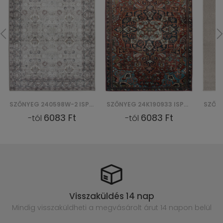
SZŐNYEG 240598W-2 ISPAHAN PRINT
SZŐNYEG 24K190933 ISPAHAN PRINT
6083 Ft
6083 Ft
-tól
-tól
Visszaküldés 14 nap
Mindig visszaküldheti a megvásárolt
árut 14 napon belül