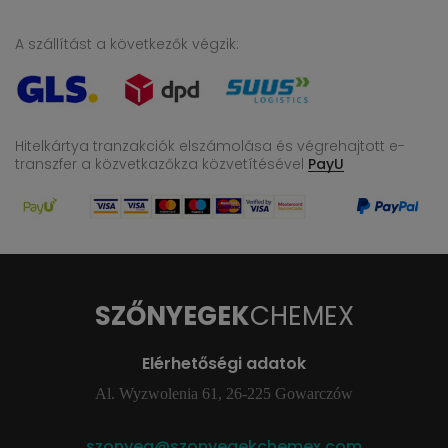
A szállítást a következők végzik:
Hitelkártya tranzakciók elszámolása és végrehajtott e-
transzfer
a közvetkazőkza közvetítésével
PayU
SZŐNYEGEK
CHEMEX
Elérhetőségi adatok
Al. Wyzwolenia 61, 26-225 Gowarczów
szonyeg@szonyegekchemex.com