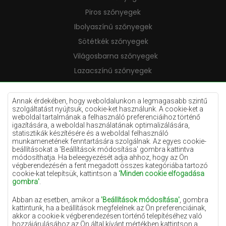
Piros szőnyegek
Ibolyaszínű szőnyegek
Sötétkék szőnyegek
Világosbarna szőnyegek
Lazacszínű szőnyegek
Krémszínű szőnyegek
Lila szőnyegek
Annak érdekében, hogy weboldalunkon a legmagasabb szintű
szolgáltatást nyújtsuk, cookie-ket használunk. A cookie-ket a
Sárga szőnyegek
weboldal tartalmának a felhasználó preferenciáihoz történő
igazítására, a weboldal használatának optimalizálására,
Mentaszínű szőnyegek
statisztikák készítésére és a weboldal felhasználó
munkamenetének fenntartására szolgálnak. Az egyes cookie-
Világoskék szőnyegek
beállításokat a 'Beállítások módosítása' gombra kattintva
módosíthatja. Ha beleegyezését adja ahhoz, hogy az Ön
Narancssárga szőnyegek
végberendezésén a fent megadott összes kategóriába tartozó
Rózsaszín szőnyegek
cookie-kat telepítsük, kattintson a
'Minden cookie elfogadása
gombra'
.
Szürke szőnyegek
Abban az esetben, amikor a
'Beállítások módosítása'
, gombra
Terrakotta szőnyegek
kattintunk, ha a beállítások megfelelnek az Ön preferenciáinak,
akkor a cookie-k végberendezésen történő telepítéséhez való
Zöld szőnyegek
hozzájárulásához az Ön által kívánt mértékben kattintson a