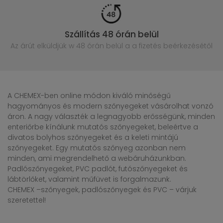
Szállítás 48 órán belül
Az árút elküldjük w 48 órán belül
a a fizetés beérkezésétől
A CHEMEX-ben online módon kiváló minőségű
hagyományos és modern szőnyegeket vásárolhat vonzó
áron. A nagy választék a legnagyobb erősségünk, minden
enteriőrbe kínálunk mutatós szőnyegeket, beleértve a
divatos bolyhos szőnyegeket és a keleti mintájú
szőnyegeket. Egy mutatós szőnyeg azonban nem
minden, ami megrendelhető a webáruházunkban.
Padlószőnyegeket, PVC padlót, futószőnyegeket és
lábtörlőket, valamint műfüvet is forgalmazunk.
CHEMEX –szőnyegek, padlószőnyegek és PVC – várjuk
szeretettel!