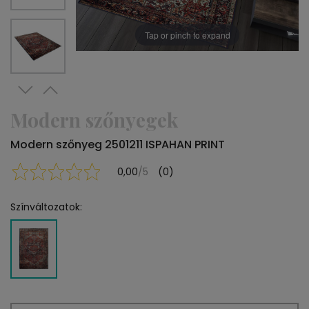
Tap or pinch to expand
Modern szőnyegek
Modern szőnyeg 2501211 ISPAHAN PRINT
0,00
/5
(0)
Színváltozatok: