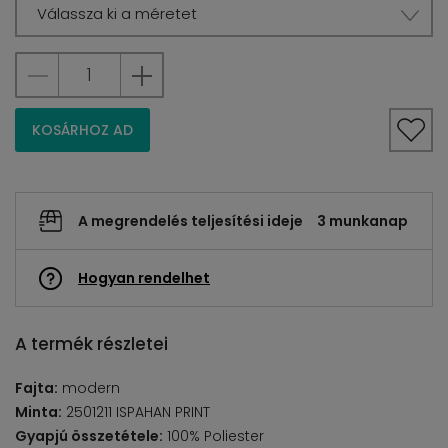
Válassza ki a méretet
KOSÁRHOZ AD
A megrendelés teljesítési ideje
3 munkanap
Hogyan rendelhet
A termék részletei
Fajta:
modern
Minta:
2501211 ISPAHAN PRINT
Gyapjú összetétele:
100% Poliester