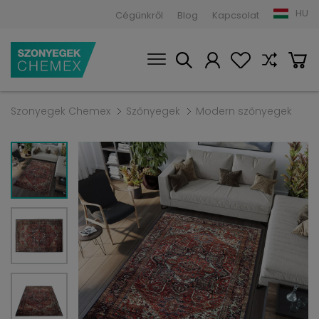
HU
Cégünkről
Blog
Kapcsolat
Szonyegek Chemex
Szőnyegek
Modern szőnyegek