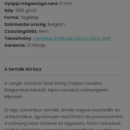
Gyapjú magassága runa:
6 mm
Súly:
1300 g/m2
Forma:
Téglalap
Származási ország:
Belgium
Csúszásgátlás:
Nem
Tanusítvány:
Certyfikat STANDARD 100 by OEKO-TEX®
Garancia:
12 hónap
A termék leírása
A Jungle Outdoor Sisal String Carpet modern,
Belgiumban készült, lapos szövésű szőnyegeket
képvisel.
Ez egy szintetikus termék, amely nagyon kopásálló és
antisztatikus, így könnyen tisztítható és porszívózható.
A szőnyeg bézs színével és egyszerű, finom stílusával
tűnik ki. Különféle teraszokon használható, a szőnyeg