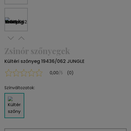
Zsinór szőnyegek
Kültéri szőnyeg 19436/062 JUNGLE
0,00
/5
(0)
Színváltozatok: