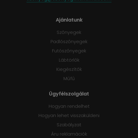
Ajánlatunk
Szőnyegek
Padlószőnyegek
Futószőnyegek
Lábtörlők
Kiegészítők
Műfű
Ügyfélszolgálat
Hogyan rendelhet
Hogyan lehet visszaküldeni
Szabályzat
Áru reklamációk