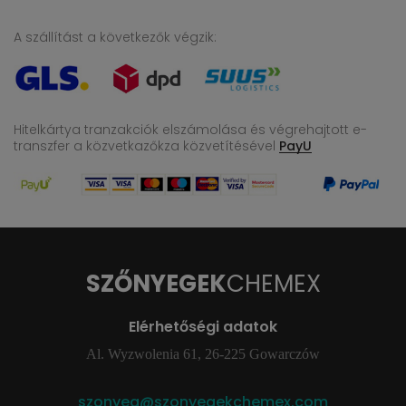
A szállítást a következők végzik:
Hitelkártya tranzakciók elszámolása és végrehajtott e-
transzfer
a közvetkazőkza közvetítésével
PayU
SZŐNYEGEK
CHEMEX
Elérhetőségi adatok
Al. Wyzwolenia 61, 26-225 Gowarczów
szonyeg@szonyegekchemex.com