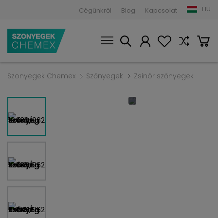
HU
Cégünkről
Blog
Kapcsolat
Szonyegek Chemex
Szőnyegek
Zsinór szőnyegek