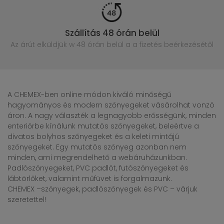
Szállítás 48 órán belül
Az árút elküldjük w 48 órán belül
a a fizetés beérkezésétől
A CHEMEX-ben online módon kiváló minőségű
hagyományos és modern szőnyegeket vásárolhat vonzó
áron. A nagy választék a legnagyobb erősségünk, minden
enteriőrbe kínálunk mutatós szőnyegeket, beleértve a
divatos bolyhos szőnyegeket és a keleti mintájú
szőnyegeket. Egy mutatós szőnyeg azonban nem
minden, ami megrendelhető a webáruházunkban.
Padlószőnyegeket, PVC padlót, futószőnyegeket és
lábtörlőket, valamint műfüvet is forgalmazunk.
CHEMEX –szőnyegek, padlószőnyegek és PVC – várjuk
szeretettel!