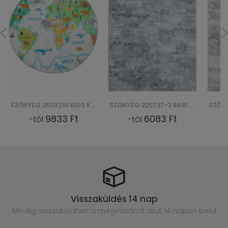
SZŐNYEG 250321N KIDS KOŁO
SZŐNYEG 220727-2 BARI PRINT (D)
9833 Ft
6083 Ft
-tól
-tól
Visszaküldés 14 nap
Mindig visszaküldheti a megvásárolt
árut 14 napon belül