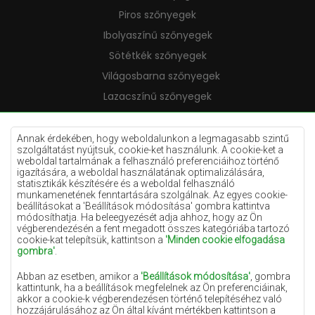
Piros szőnyegek
Ibolyaszínű szőnyegek
Sötétkék szőnyegek
Világosbarna szőnyegek
Lazacszínű szőnyegek
Krémszínű szőnyegek
Lila szőnyegek
Annak érdekében, hogy weboldalunkon a legmagasabb szintű
szolgáltatást nyújtsuk, cookie-ket használunk. A cookie-ket a
Sárga szőnyegek
weboldal tartalmának a felhasználó preferenciáihoz történő
igazítására, a weboldal használatának optimalizálására,
Mentaszínű szőnyegek
statisztikák készítésére és a weboldal felhasználó
munkamenetének fenntartására szolgálnak. Az egyes cookie-
Világoskék szőnyegek
beállításokat a 'Beállítások módosítása' gombra kattintva
módosíthatja. Ha beleegyezését adja ahhoz, hogy az Ön
Narancssárga szőnyegek
végberendezésén a fent megadott összes kategóriába tartozó
Rózsaszín szőnyegek
cookie-kat telepítsük, kattintson a
'Minden cookie elfogadása
gombra'
.
Szürke szőnyegek
Abban az esetben, amikor a
'Beállítások módosítása'
, gombra
Terrakotta szőnyegek
kattintunk, ha a beállítások megfelelnek az Ön preferenciáinak,
akkor a cookie-k végberendezésen történő telepítéséhez való
Zöld szőnyegek
hozzájárulásához az Ön által kívánt mértékben kattintson a