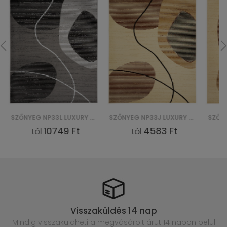
SZŐNYEG NP33L LUXURY EYM - SZARY
SZŐNYEG NP33J LUXURY BGX - KREMOWY
10749 Ft
4583 Ft
-tól
-tól
Visszaküldés 14 nap
Mindig visszaküldheti a megvásárolt
árut 14 napon belül