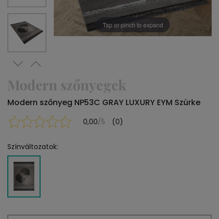
Tap or pinch to expand
Modern szőnyegek
Modern szőnyeg NP53C GRAY LUXURY EYM Szürke
0,00
/5
(0)
Színváltozatok: