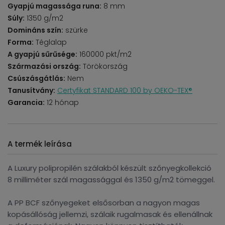
Gyapjú magassága runa:
8 mm
Súly:
1350 g/m2
Domináns szín:
szürke
Forma:
Téglalap
A gyapjú sűrűsége:
160000 pkt/m2
Származási ország:
Törökország
Csúszásgátlás:
Nem
Tanusítvány:
Certyfikat STANDARD 100 by OEKO-TEX®
Garancia:
12 hónap
A termék leírása
A Luxury polipropilén szálakból készült szőnyegkollekció
8 milliméter szál magassággal és 1350 g/m2 tömeggel.
A PP BCF szőnyegeket elsősorban a nagyon magas
kopásállóság jellemzi, szálaik rugalmasak és ellenállnak