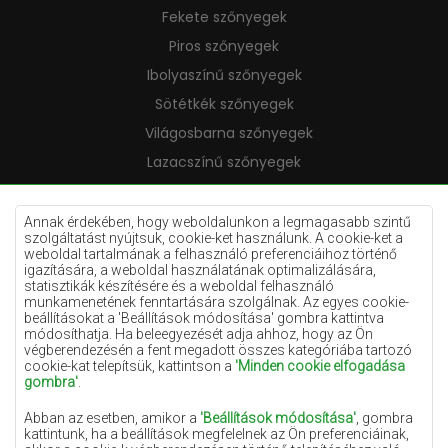
Fekete szőnyegek
Piros szőnyegek
Ibolyaszínű szőnyegek
Sötétkék szőnyegek
Világosbarna szőnyegek
Lazacszínű szőnyegek
Krémszínű szőnyegek
Lila szőnyegek
Annak érdekében, hogy weboldalunkon a legmagasabb szintű
szolgáltatást nyújtsuk, cookie-ket használunk. A cookie-ket a
Sárga szőnyegek
weboldal tartalmának a felhasználó preferenciáihoz történő
igazítására, a weboldal használatának optimalizálására,
Mentaszínű szőnyegek
statisztikák készítésére és a weboldal felhasználó
munkamenetének fenntartására szolgálnak. Az egyes cookie-
Világoskék szőnyegek
beállításokat a 'Beállítások módosítása' gombra kattintva
módosíthatja. Ha beleegyezését adja ahhoz, hogy az Ön
Narancssárga szőnyegek
végberendezésén a fent megadott összes kategóriába tartozó
Rózsaszín szőnyegek
cookie-kat telepítsük, kattintson a
'Minden cookie elfogadása
gombra'
.
Szürke szőnyegek
Abban az esetben, amikor a
'Beállítások módosítása'
, gombra
Terrakotta szőnyegek
kattintunk, ha a beállítások megfelelnek az Ön preferenciáinak,