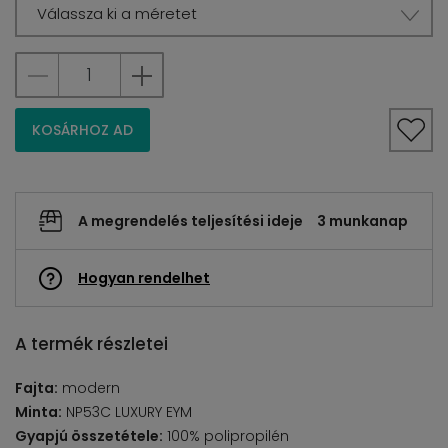
Válassza ki a méretet
KOSÁRHOZ AD
A megrendelés teljesítési ideje
3 munkanap
Hogyan rendelhet
A termék részletei
Fajta:
modern
Minta:
NP53C LUXURY EYM
Gyapjú összetétele:
100% polipropilén