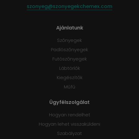
szonyeg@szonyegekchemex.com
Ajánlatunk
Szőnyegek
Padlószőnyegek
Futószőnyegek
Lábtörlők
Kiegészítők
Műfű
Ügyfélszolgálat
Hogyan rendelhet
Hogyan lehet visszaküldeni
Szabályzat