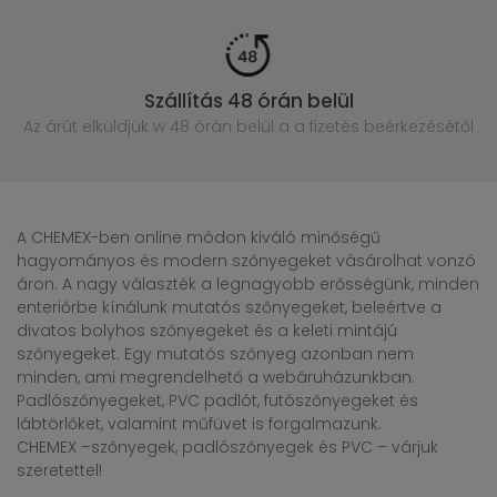
Szállítás 48 órán belül
Az árút elküldjük w 48 órán belül
a a fizetés beérkezésétől
A CHEMEX-ben online módon kiváló minőségű
hagyományos és modern szőnyegeket vásárolhat vonzó
áron. A nagy választék a legnagyobb erősségünk, minden
enteriőrbe kínálunk mutatós szőnyegeket, beleértve a
divatos bolyhos szőnyegeket és a keleti mintájú
szőnyegeket. Egy mutatós szőnyeg azonban nem
minden, ami megrendelhető a webáruházunkban.
Padlószőnyegeket, PVC padlót, futószőnyegeket és
lábtörlőket, valamint műfüvet is forgalmazunk.
CHEMEX –szőnyegek, padlószőnyegek és PVC – várjuk
szeretettel!