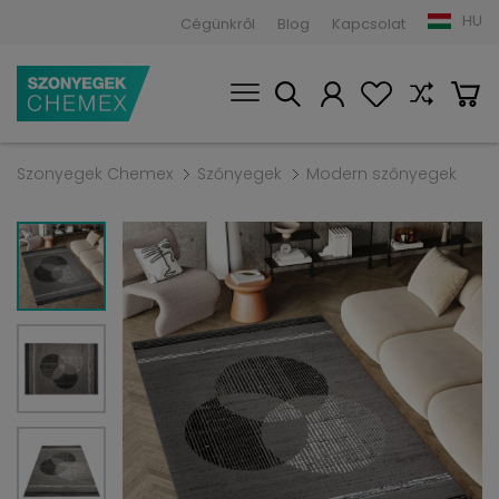
HU
Cégünkről
Blog
Kapcsolat
Szonyegek Chemex
Szőnyegek
Modern szőnyegek