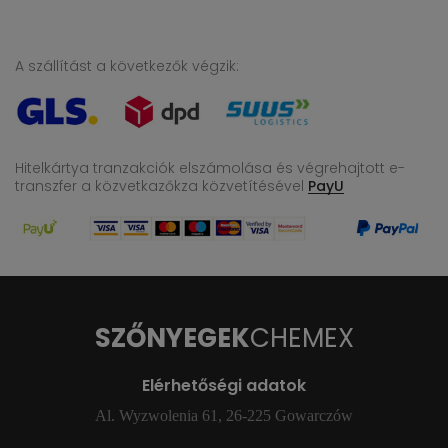
A szállítást a következők végzik:
Hitelkártya tranzakciók elszámolása és végrehajtott e-
transzfer
a közvetkazőkza közvetítésével
PayU
SZŐNYEGEK
CHEMEX
Elérhetőségi adatok
Al. Wyzwolenia 61, 26-225 Gowarczów