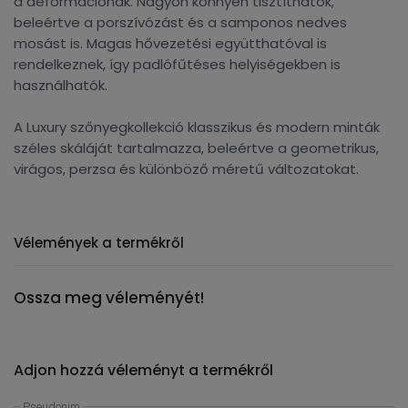
a deformációnak. Nagyon könnyen tisztíthatók,
beleértve a porszívózást és a samponos nedves
mosást is. Magas hővezetési együtthatóval is
rendelkeznek, így padlófűtéses helyiségekben is
használhatók.
A Luxury szőnyegkollekció klasszikus és modern minták
széles skáláját tartalmazza, beleértve a geometrikus,
virágos, perzsa és különböző méretű változatokat.
Vélemények a termékről
Ossza meg véleményét!
Adjon hozzá véleményt a termékről
Pseudonim