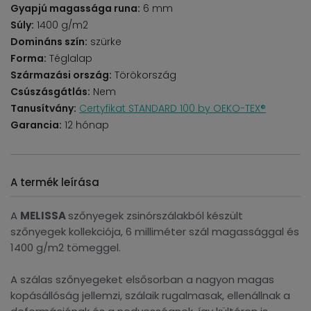
Gyapjú magassága runa:
6 mm
Súly:
1400 g/m2
Domináns szín:
szürke
Forma:
Téglalap
Származási ország:
Törökország
Csúszásgátlás:
Nem
Tanusítvány:
Certyfikat STANDARD 100 by OEKO-TEX®
Garancia:
12 hónap
A termék leírása
A
MELISSA
szőnyegek zsinórszálakból készült
szőnyegek kollekciója, 6 milliméter szál magassággal és
1400 g/m2 tömeggel.
A szálas szőnyegeket elsősorban a nagyon magas
kopásállóság jellemzi, szálaik rugalmasak, ellenállnak a