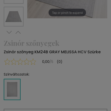
Tap or pinch to expand
Zsinór szőnyegek
Zsinór szőnyeg KM24B GRAY MELISSA HCV Szürke
0,00
/5
(0)
Színváltozatok: