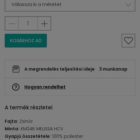
Válassza ki a méretet
KOSÁRHOZ AD
A megrendelés teljesítési ideje
3 munkanap
Hogyan rendelhet
A termék részletei
Fajta:
Zsinór
Minta:
KM24B MELISSA HCV
Gyapjú összetétele:
100% poliester