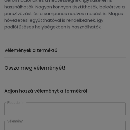
deformációnak és a nedvességnek, így kültéren is
használhatók. Nagyon könnyen tisztíthatók, beleértve a
porszívózást és a samponos nedves mosást is. Magas
hővezetési együtthatóval is rendelkeznek, így
padlófűtéses helyiségekben is használhatók.
Vélemények a termékről
Ossza meg véleményét!
Adjon hozzá véleményt a termékről
Pseudonim
Vélemény