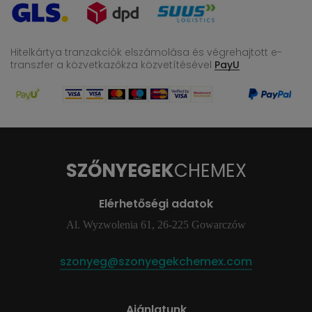
Hitelkártya tranzakciók elszámolása és végrehajtott e-
transzfer
a közvetkazőkza közvetítésével
PayU
SZŐNYEGEK
CHEMEX
Elérhetőségi adatok
Al. Wyzwolenia 61, 26-225 Gowarczów
szonyeg@szonyegekchemex.com
Ajánlatunk