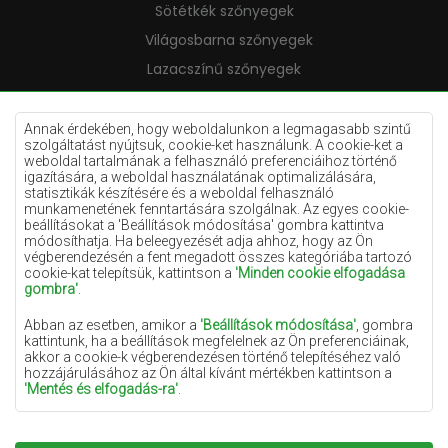
Sötétkék szőnyegek
Világosbarna szőnyegek
Lazacszínű szőnyegek
Krémszínű szőnyegek
Lila szőnyegek
Annak érdekében, hogy weboldalunkon a legmagasabb szintű
szolgáltatást nyújtsuk, cookie-ket használunk. A cookie-ket a
Sárga szőnyegek
weboldal tartalmának a felhasználó preferenciáihoz történő
igazítására, a weboldal használatának optimalizálására,
Mentaszínű szőnyegek
statisztikák készítésére és a weboldal felhasználó
munkamenetének fenntartására szolgálnak. Az egyes cookie-
Világoskék szőnyegek
beállításokat a 'Beállítások módosítása' gombra kattintva
módosíthatja. Ha beleegyezését adja ahhoz, hogy az Ön
Narancssárga szőnyegek
végberendezésén a fent megadott összes kategóriába tartozó
Rózsaszín szőnyegek
cookie-kat telepítsük, kattintson a
'Minden cookie elfogadása
gombra'
.
Szürke szőnyegek
Abban az esetben, amikor a
'Beállítások módosítása'
, gombra
Terrakotta szőnyegek
kattintunk, ha a beállítások megfelelnek az Ön preferenciáinak,
akkor a cookie-k végberendezésen történő telepítéséhez való
Zöld szőnyegek
hozzájárulásához az Ön által kívánt mértékben kattintson a
Arany szőnyegek
'Mentés és elfogadás-ra'
.
Amennyiben a cookie-k az Ön személyes adatait tartalmazzák,
az adatkezelés alapja a személyes adatok kezelőjének