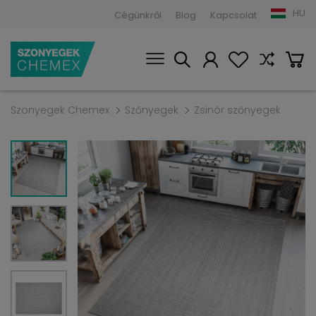
HU
Cégünkről
Blog
Kapcsolat
Szonyegek Chemex
Szőnyegek
Zsinór szőnyegek