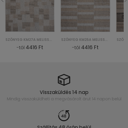
SZŐNYEG KM27A MELISSA MAA - SZARY
SZŐNYEG KM25A MELISSA MAA - SZARY
4416 Ft
4416 Ft
-tól
-tól
Visszaküldés 14 nap
Mindig visszaküldheti a megvásárolt
árut 14 napon belül
Szállítás 48 órán belül