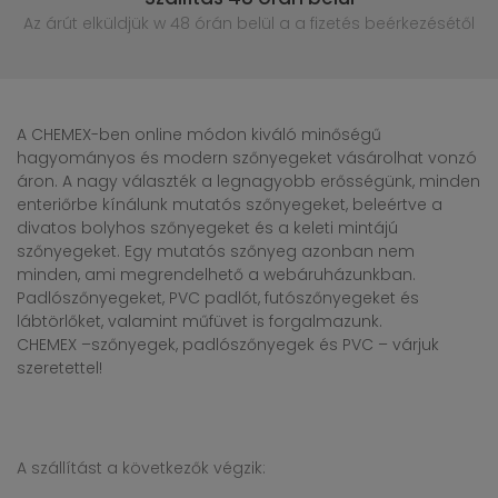
Az árút elküldjük w 48 órán belül
a a fizetés beérkezésétől
A CHEMEX-ben online módon kiváló minőségű
hagyományos és modern szőnyegeket vásárolhat vonzó
áron. A nagy választék a legnagyobb erősségünk, minden
enteriőrbe kínálunk mutatós szőnyegeket, beleértve a
divatos bolyhos szőnyegeket és a keleti mintájú
szőnyegeket. Egy mutatós szőnyeg azonban nem
minden, ami megrendelhető a webáruházunkban.
Padlószőnyegeket, PVC padlót, futószőnyegeket és
lábtörlőket, valamint műfüvet is forgalmazunk.
CHEMEX –szőnyegek, padlószőnyegek és PVC – várjuk
szeretettel!
A szállítást a következők végzik: