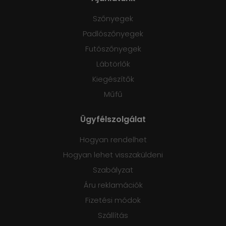
Szőnyegek
Padlószőnyegek
Futószőnyegek
Lábtörlők
Kiegészítők
Műfű
Ügyfélszolgálat
Hogyan rendelhet
Hogyan lehet visszaküldeni
Szabályzat
Áru reklamációk
Fizetési módok
Szállítás