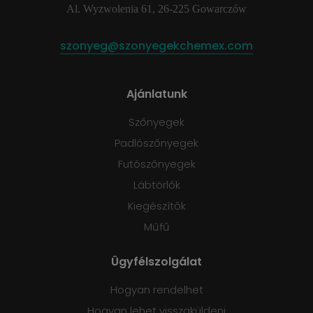
Al. Wyzwolenia 61, 26-225 Gowarczów
szonyeg@szonyegekchemex.com
Ajánlatunk
Szőnyegek
Padlószőnyegek
Futószőnyegek
Lábtörlők
Kiegészítők
Műfű
Ügyfélszolgálat
Hogyan rendelhet
Hogyan lehet visszaküldeni