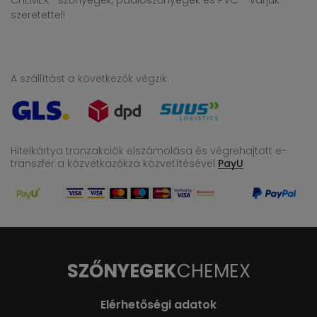
CHEMEX –szőnyegek, padlószőnyegek és PVC – várjuk
szeretettel!
A szállítást a következők végzik:
Hitelkártya tranzakciók elszámolása és végrehajtott e-
transzfer
a közvetkazőkza közvetítésével
PayU
SZŐNYEGEK
CHEMEX
Elérhetőségi adatok