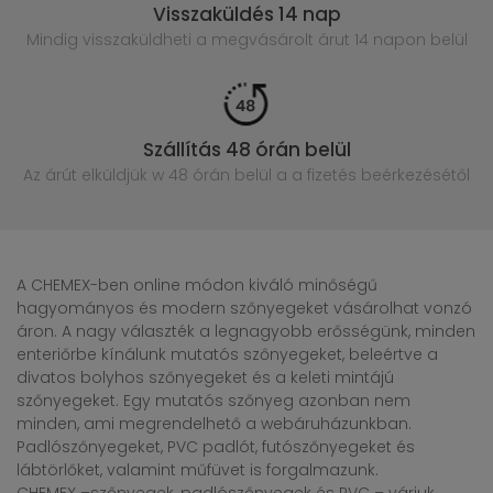
Visszaküldés 14 nap
Mindig visszaküldheti a megvásárolt
árut 14 napon belül
Szállítás 48 órán belül
Az árút elküldjük w 48 órán belül
a a fizetés beérkezésétől
A CHEMEX-ben online módon kiváló minőségű
hagyományos és modern szőnyegeket vásárolhat vonzó
áron. A nagy választék a legnagyobb erősségünk, minden
enteriőrbe kínálunk mutatós szőnyegeket, beleértve a
divatos bolyhos szőnyegeket és a keleti mintájú
szőnyegeket. Egy mutatós szőnyeg azonban nem
minden, ami megrendelhető a webáruházunkban.
Padlószőnyegeket, PVC padlót, futószőnyegeket és
lábtörlőket, valamint műfüvet is forgalmazunk.