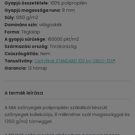
Gyapjú összetétele:
100% polipropilén
Gyapjú magassága runa:
8 mm
Súly:
1350 g/m2
Domináns szín:
világoskék
Forma:
Téglalap
A gyapjú sűrűsége:
160000 pkt/m2
Származási ország:
Törökország
Csúszásgátlás:
Nem
Tanusítvány:
Certyfikat STANDARD 100 by OEKO-TEX®
Garancia:
12 hónap
A termék leírása
A MIA szőnyegek polipropilén szálakból készült
szőnyegek kollekciója, 8 milliméter szál magassággal és
1350 g/m2 tömeggel.