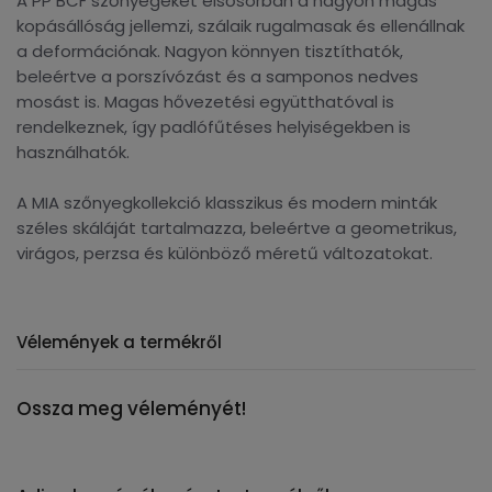
A PP BCF szőnyegeket elsősorban a nagyon magas
kopásállóság jellemzi, szálaik rugalmasak és ellenállnak
a deformációnak. Nagyon könnyen tisztíthatók,
beleértve a porszívózást és a samponos nedves
mosást is. Magas hővezetési együtthatóval is
rendelkeznek, így padlófűtéses helyiségekben is
használhatók.
A MIA szőnyegkollekció klasszikus és modern minták
széles skáláját tartalmazza, beleértve a geometrikus,
virágos, perzsa és különböző méretű változatokat.
Vélemények a termékről
Ossza meg véleményét!