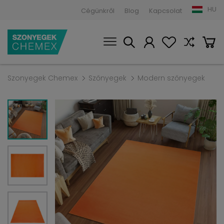
HU
Cégünkről
Blog
Kapcsolat
Szonyegek Chemex
Szőnyegek
Modern szőnyegek