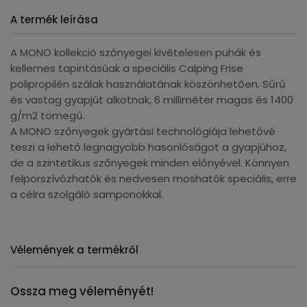
A termék leírása
A MONO kollekció szőnyegei kivételesen puhák és
kellemes tapintásúak a speciális Calping Frise
polipropilén szálak használatának köszönhetően. Sűrű
és vastag gyapjút alkotnak, 6 milliméter magas és 1400
g/m2 tömegű.
A MONO szőnyegek gyártási technológiája lehetővé
teszi a lehető legnagyobb hasonlóságot a gyapjúhoz,
de a szintetikus szőnyegek minden előnyével. Könnyen
felporszívózhatók és nedvesen moshatók speciális, erre
a célra szolgáló samponokkal.
Vélemények a termékről
Ossza meg véleményét!