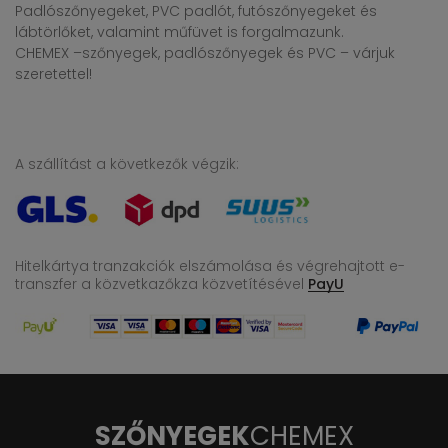
Padlószőnyegeket, PVC padlót, futószőnyegeket és
lábtörlőket, valamint műfüvet is forgalmazunk.
CHEMEX –szőnyegek, padlószőnyegek és PVC – várjuk
szeretettel!
A szállítást a következők végzik:
Hitelkártya tranzakciók elszámolása és végrehajtott e-
transzfer
a közvetkazőkza közvetítésével
PayU
SZŐNYEGEK
CHEMEX