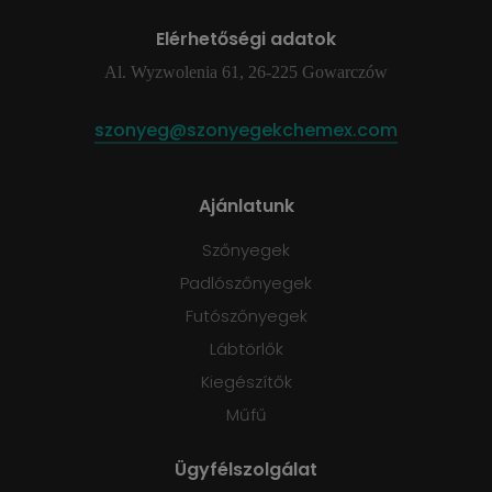
Elérhetőségi adatok
Al. Wyzwolenia 61, 26-225 Gowarczów
szonyeg@szonyegekchemex.com
Ajánlatunk
Szőnyegek
Padlószőnyegek
Futószőnyegek
Lábtörlők
Kiegészítők
Műfű
Ügyfélszolgálat