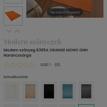
Tap or pinch to expand
Modern szőnyegek
Modern szőnyeg 6365A ORANGE MONO GNH
Narancssárga
0,00
/5
(0)
Színváltozatok: