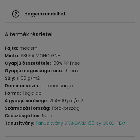
Hogyan rendelhet
A termék részletei
Fajta:
modern
Minta:
6365A MONO GNH
Gyapjú összetétele:
100% PP Frise
Gyapjú magassága runa:
6 mm
Súly:
1400 g/m2
Domináns szín:
narancssárga
Forma:
Téglalap
A gyapjú sűrűsége:
204800 pkt/m2
Származási ország:
Törökország
Csúszásgátlás:
Nem
Tanusítvány:
Tanusítvány STANDARD 100 by OEKO-TEX®