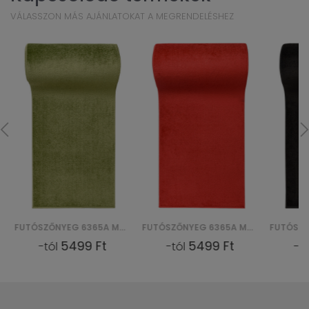
VÁLASSZON MÁS AJÁNLATOKAT A MEGRENDELÉSHEZ
FUTÓSZŐNYEG 6365A MONO CHODNIK GNH - ZIELONY
FUTÓSZŐNYEG 6365A MONO CHODNIK GNH - CZERWONY
5499 Ft
5499 Ft
-tól
-tól
-tó