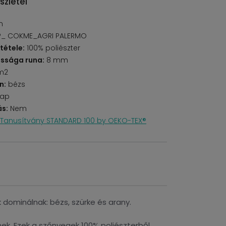
szletei
n
P_ COKME_AGRI PALERMO
tétele:
100% poliészter
ssága runa:
8 mm
m2
n:
bézs
lap
s:
Nem
Tanusítvány STANDARD 100 by OEKO-TEX®
k dominálnak: bézs, szürke és arany.
ek. Ezek a szőnyegek 100% poliészterből