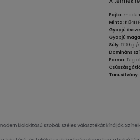
A termék ré
Fajta:
moder
Minta:
K134H 
Gyapjú össze
Gyapjú maga
Súly:
1700 gr/
Domináns szí
Forma:
Tégla
Csúszásgátlá
Tanusítvány:
modern kialakítású szobák széles választékát kínálják. Színei
z lehetővé, és tökéletes dekorációs eleme lesz a belső térn