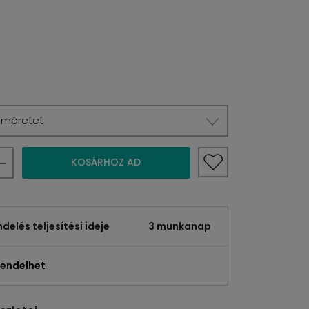
a méretet
KOSÁRHOZ AD
elés teljesítési ideje
3 munkanap
endelhet