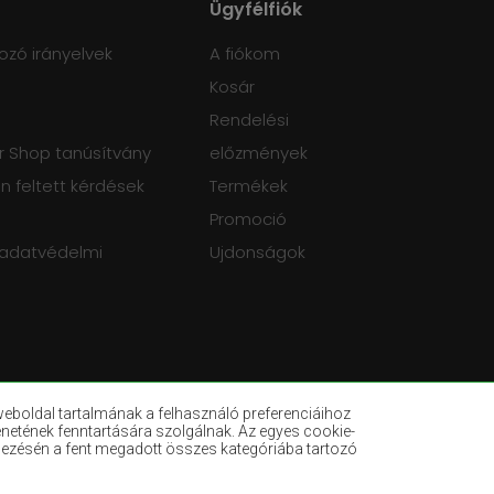
Ügyfélfiók
ozó irányelvek
A fiókom
Kosár
Rendelési
 Shop tanúsítvány
előzmények
 feltett kérdések
Termékek
Promoció
 adatvédelmi
Ujdonságok
eboldal tartalmának a felhasználó preferenciáihoz
enetének fenntartására szolgálnak. Az egyes cookie-
dezésén a fent megadott összes kategóriába tartozó
k
Palackzöld szőnyegek