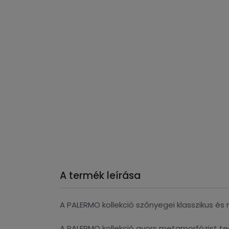
A termék leírása
A PALERMO kollekció szőnyegei klasszikus és 
A PALERMO kollekció gyors metamorfózist tes