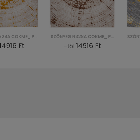
SZŐNYEG N328A COKME_ PES_ PALERMO - BEŻOWY, BRĄZOWY
SZŐNYEG N328A COKME_AGRI P_ PALERMO - ZŁOTY
14916 Ft
14916 Ft
-tól