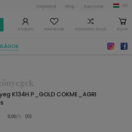
HU
Cégünkről
Blog
Kapcsolat
A fiókom
Kedvencek
Hasonlítsa össze
Kosár
NSÁGOK
zőnyegek
nyeg K134H P_GOLD COKME_AGRI
zs
0,00
/5
(0)