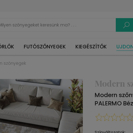
ÖRLŐK
FUTÓSZŐNYEGEK
KIEGÉSZÍTŐK
UJDO
n szőnyegek
Modern s
Modern sző
PALERMO Bé
Színváltozatok: