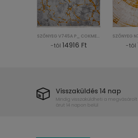
SZŐNYEG V745A P_ COKME_AGRI PALERMO - ZŁOTY
SZŐNYEG N328A COKME_ PES_ PALERMO - BEŻOWY, ZŁOTY
6 Ft
14916 Ft
-tól
-tól
Visszaküldés 14 nap
Mindig visszaküldheti a megvásárolt
árut 14 napon belül