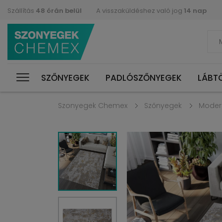
Szállítás
48 órán belül
A visszaküldéshez való jog
14 nap
SZŐNYEGEK
PADLÓSZŐNYEGEK
LÁBT
Szonyegek Chemex
Szőnyegek
Moder