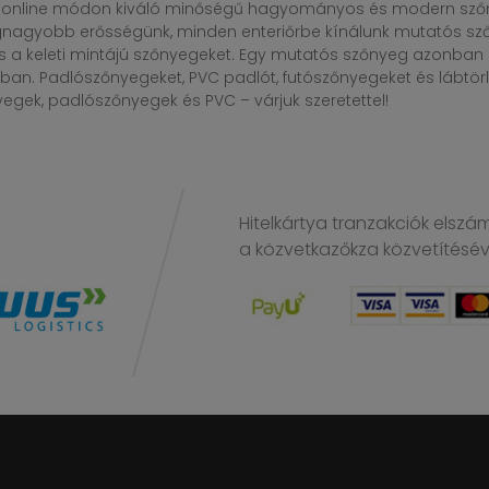
online módon kiváló minőségű hagyományos és modern szőny
egnagyobb erősségünk, minden enteriőrbe kínálunk mutatós sző
s a keleti mintájú szőnyegeket. Egy mutatós szőnyeg azonba
n. Padlószőnyegeket, PVC padlót, futószőnyegeket és lábtörlő
gek, padlószőnyegek és PVC – várjuk szeretettel!
Hitelkártya tranzakciók elszá
a közvetkazőkza közvetítésé