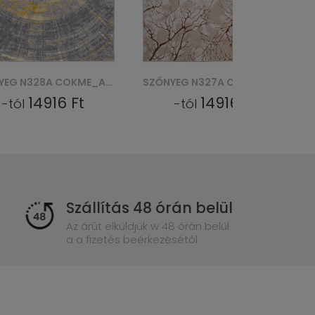
SZŐNYEG N327A COKME_ PES_ PALERMO - BEŻOWY, BRĄZOWY
SZŐNYEG N327A COKME_AGRI PES_ PALERMO - BIAŁY
14916 Ft
14916 Ft
-tól
-tól
Szállítás 48 órán belül
Az árút elküldjük w 48 órán belül
a a fizetés beérkezésétől