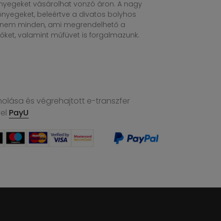
egeket vásárolhat vonzó áron. A nagy
nyegeket, beleértve a divatos bolyhos
n nem minden, ami megrendelhető a
ket, valamint műfüvet is forgalmazunk.
molása és végrehajtott e-transzfer
vel
PayU