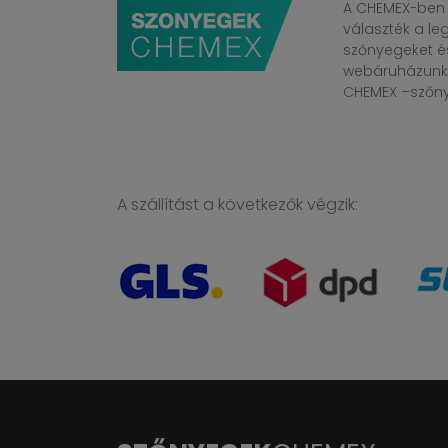
A CHEMEX-ben 
választék a l
szőnyegeket é
webáruházunkba
CHEMEX –szőnye
A szállítást a következők végzik: