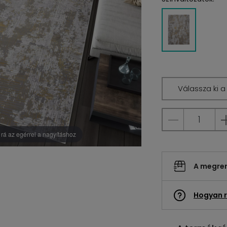
Válassza ki 
rá az egérrel a nagyításhoz
A megrend
Hogyan r