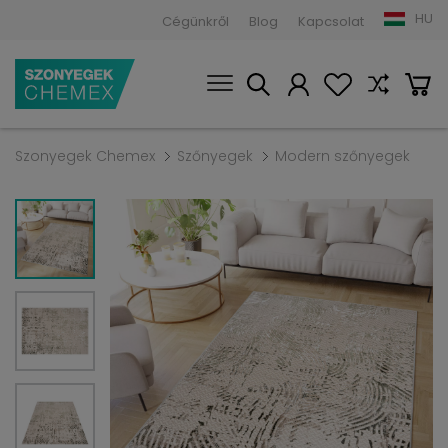
HU
Cégünkről
Blog
Kapcsolat
Szonyegek Chemex
Szőnyegek
Modern szőnyegek