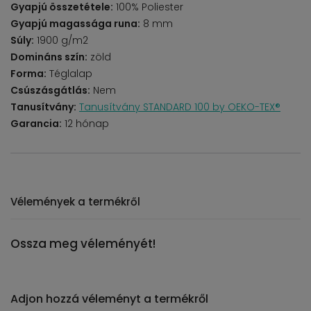
Gyapjú összetétele:
100% Poliester
Gyapjú magassága runa:
8 mm
Súly:
1900 g/m2
Domináns szín:
zöld
Forma:
Téglalap
Csúszásgátlás:
Nem
Tanusítvány:
Tanusítvány STANDARD 100 by OEKO-TEX®
Garancia:
12 hónap
Vélemények a termékről
Ossza meg véleményét!
Adjon hozzá véleményt a termékről