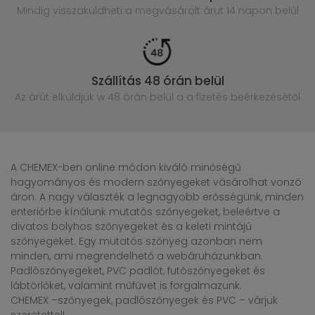
Mindig visszaküldheti a megvásárolt
árut 14 napon belül
Szállítás 48 órán belül
Az árút elküldjük w 48 órán belül
a a fizetés beérkezésétől
A CHEMEX-ben online módon kiváló minőségű
hagyományos és modern szőnyegeket vásárolhat vonzó
áron. A nagy választék a legnagyobb erősségünk, minden
enteriőrbe kínálunk mutatós szőnyegeket, beleértve a
divatos bolyhos szőnyegeket és a keleti mintájú
szőnyegeket. Egy mutatós szőnyeg azonban nem
minden, ami megrendelhető a webáruházunkban.
Padlószőnyegeket, PVC padlót, futószőnyegeket és
lábtörlőket, valamint műfüvet is forgalmazunk.
CHEMEX –szőnyegek, padlószőnyegek és PVC – várjuk