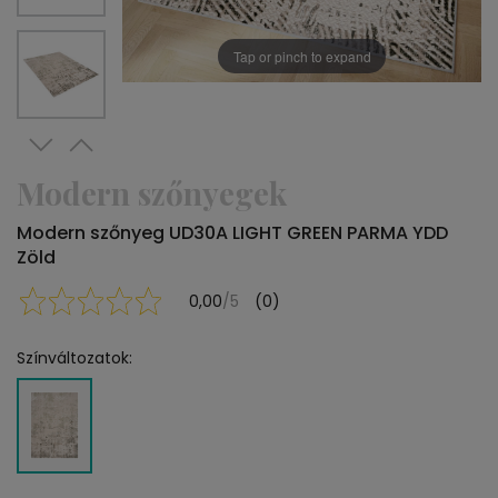
Tap or pinch to expand
Modern szőnyegek
Modern szőnyeg UD30A LIGHT GREEN PARMA YDD
Zöld
0,00
/5
(0)
Színváltozatok: