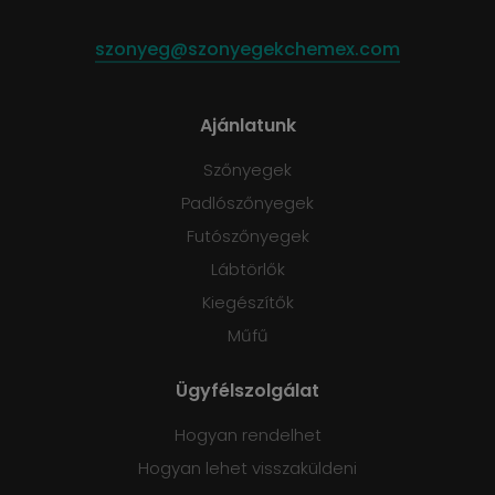
szonyeg@szonyegekchemex.com
Ajánlatunk
Szőnyegek
Padlószőnyegek
Futószőnyegek
Lábtörlők
Kiegészítők
Műfű
Ügyfélszolgálat
Hogyan rendelhet
Hogyan lehet visszaküldeni