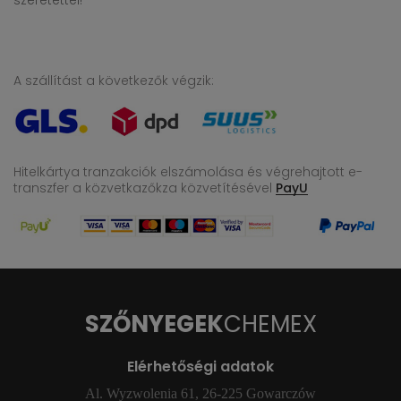
szeretettel!
A szállítást a következők végzik:
Hitelkártya tranzakciók elszámolása és végrehajtott e-
transzfer
a közvetkazőkza közvetítésével
PayU
SZŐNYEGEK
CHEMEX
Elérhetőségi adatok
Al. Wyzwolenia 61, 26-225 Gowarczów