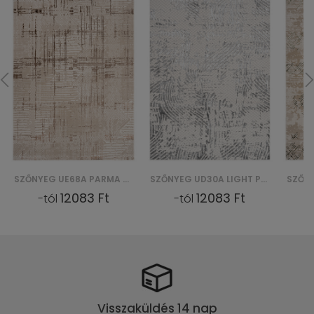
SZŐNYEG UE68A PARMA YDD - BRĄZOWY
SZŐNYEG UD30A LIGHT PARMA YDC - SZARY
12083 Ft
12083 Ft
-tól
-tól
Visszaküldés 14 nap