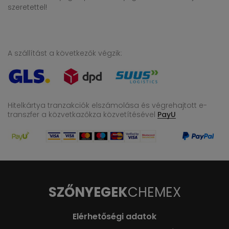
szeretettel!
A szállítást a következők végzik:
Hitelkártya tranzakciók elszámolása és végrehajtott e-
transzfer
a közvetkazőkza közvetítésével
PayU
SZŐNYEGEK
CHEMEX
Elérhetőségi adatok