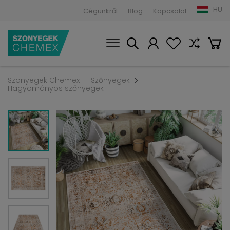
HU
Cégünkről
Blog
Kapcsolat
Szonyegek Chemex
Szőnyegek
Hagyományos szőnyegek