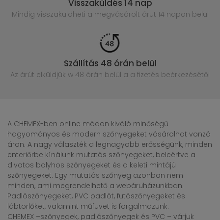
Visszaküldés 14 nap
Mindig visszaküldheti a megvásárolt
árut 14 napon belül
Szállítás 48 órán belül
Az árút elküldjük w 48 órán belül
a a fizetés beérkezésétől
A CHEMEX-ben online módon kiváló minőségű
hagyományos és modern szőnyegeket vásárolhat vonzó
áron. A nagy választék a legnagyobb erősségünk, minden
enteriőrbe kínálunk mutatós szőnyegeket, beleértve a
divatos bolyhos szőnyegeket és a keleti mintájú
szőnyegeket. Egy mutatós szőnyeg azonban nem
minden, ami megrendelhető a webáruházunkban.
Padlószőnyegeket, PVC padlót, futószőnyegeket és
lábtörlőket, valamint műfüvet is forgalmazunk.
CHEMEX –szőnyegek, padlószőnyegek és PVC – várjuk