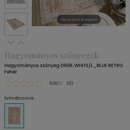
Tap or pinch to expand
Hagyományos szőnyegek
Hagyományos szőnyeg D168L WHITE/L_BLUE RETRO
Fehér
0,00
/5
(0)
Színváltozatok: