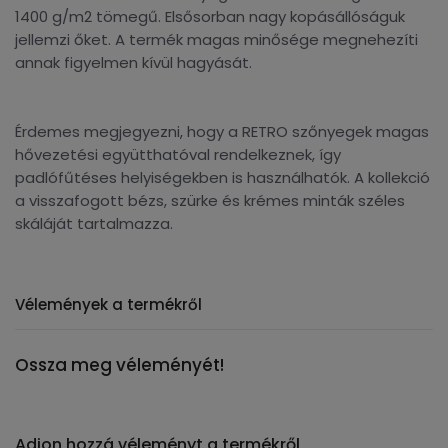
1400 g/m2 tömegű. Elsősorban nagy kopásállóságuk
jellemzi őket. A termék magas minősége megnehezíti
annak figyelmen kívül hagyását.
Érdemes megjegyezni, hogy a RETRO szőnyegek magas
hővezetési együtthatóval rendelkeznek, így
padlófűtéses helyiségekben is használhatók. A kollekció
a visszafogott bézs, szürke és krémes minták széles
skáláját tartalmazza.
Vélemények a termékről
Ossza meg véleményét!
Adjon hozzá véleményt a termékről