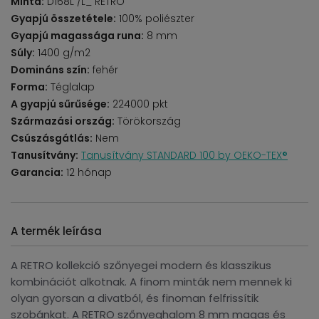
Minta:
D168L /L_ RETRO
Gyapjú összetétele:
100% poliészter
Gyapjú magassága runa:
8 mm
Súly:
1400 g/m2
Domináns szín:
fehér
Forma:
Téglalap
A gyapjú sűrűsége:
224000 pkt
Származási ország:
Törökország
Csúszásgátlás:
Nem
Tanusítvány:
Tanusítvány STANDARD 100 by OEKO-TEX®
Garancia:
12 hónap
A termék leírása
A RETRO kollekció szőnyegei modern és klasszikus
kombinációt alkotnak. A finom minták nem mennek ki
olyan gyorsan a divatból, és finoman felfrissítik
szobánkat. A RETRO szőnyeghalom 8 mm magas és