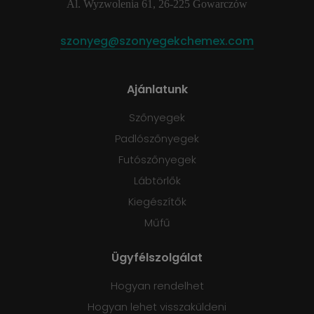
Al. Wyzwolenia 61, 26-225 Gowarczów
szonyeg@szonyegekchemex.com
Ajánlatunk
Szőnyegek
Padlószőnyegek
Futószőnyegek
Lábtörlők
Kiegészítők
Műfű
Ügyfélszolgálat
Hogyan rendelhet
Hogyan lehet visszaküldeni