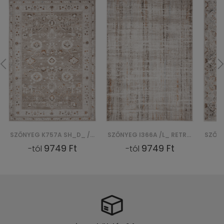
SZŐNYEG K757A SH_D_ / RETRO - BEŻOWY, BIAŁY
SZŐNYEG I366A /L_ RETRO - NIEBIESKI, BIAŁY
9749 Ft
9749 Ft
-tól
-tól