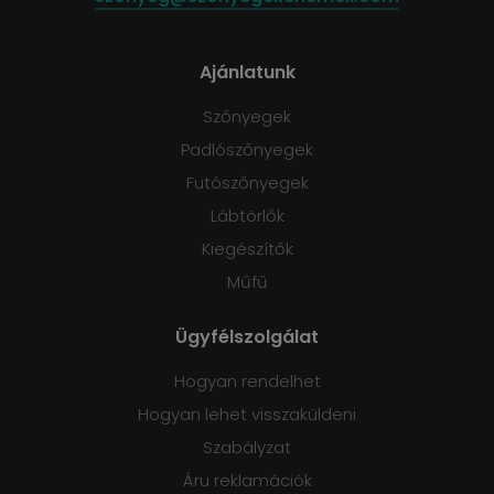
Ajánlatunk
Szőnyegek
Padlószőnyegek
Futószőnyegek
Lábtörlők
Kiegészítők
Műfű
Ügyfélszolgálat
Hogyan rendelhet
Hogyan lehet visszaküldeni
Szabályzat
Áru reklamációk