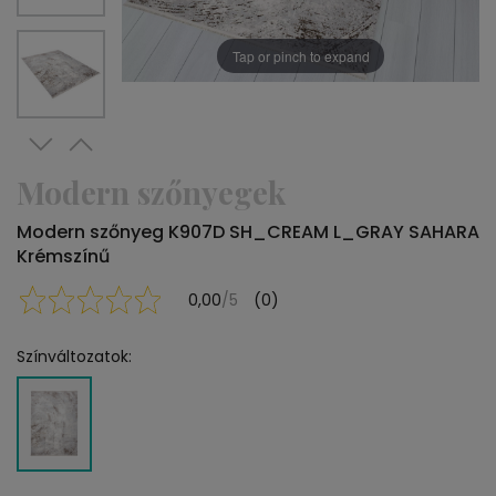
Tap or pinch to expand
Modern szőnyegek
Modern szőnyeg K907D SH_CREAM L_GRAY SAHARA
Krémszínű
0,00
/5
(0)
Színváltozatok: