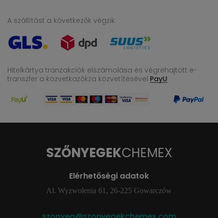
A szállítást a következők végzik:
Hitelkártya tranzakciók elszámolása és végrehajtott e-
transzfer
a közvetkazőkza közvetítésével
PayU
SZŐNYEGEK
CHEMEX
Elérhetőségi adatok
Al. Wyzwolenia 61, 26-225 Gowarczów
szonyeg@szonyegekchemex.com