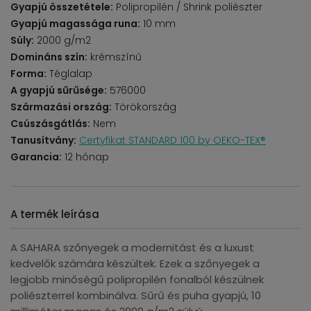
Gyapjú összetétele:
Polipropilén / Shrink poliészter
Gyapjú magassága runa:
10 mm
Súly:
2000 g/m2
Domináns szín:
krémszínű
Forma:
Téglalap
A gyapjú sűrűsége:
576000
Származási ország:
Törökország
Csúszásgátlás:
Nem
Tanusítvány:
Certyfikat STANDARD 100 by OEKO-TEX®
Garancia:
12 hónap
A termék leírása
A SAHARA szőnyegek a modernitást és a luxust
kedvelők számára készültek. Ezek a szőnyegek a
legjobb minőségű polipropilén fonalból készülnek
poliészterrel kombinálva. Sűrű és puha gyapjú, 10