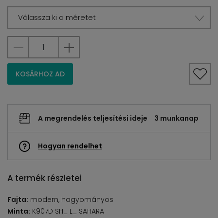
Válassza ki a méretet
KOSÁRHOZ AD
A megrendelés teljesítési ideje
3 munkanap
Hogyan rendelhet
A termék részletei
Fajta:
modern, hagyományos
Minta:
K907D SH_ L_ SAHARA