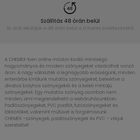
Szállítás 48 órán belül
Az árút elküldjük w 48 órán belül
a a fizetés beérkezésétől
A CHEMEX-ben online módon kiváló minőségű
hagyományos és modern szőnyegeket vásárolhat vonzó
áron. A nagy választék a legnagyobb erősségünk, minden
enteriőrbe kínálunk mutatós szőnyegeket, beleértve a
divatos bolyhos szőnyegeket és a keleti mintájú
szőnyegeket. Egy mutatós szőnyeg azonban nem
minden, ami megrendelhető a webáruházunkban.
Padlószőnyegeket, PVC padlót, futószőnyegeket és
lábtörlőket, valamint műfüvet is forgalmazunk.
CHEMEX –szőnyegek, padlószőnyegek és PVC – várjuk
szeretettel!