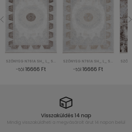
SZŐNYEG N761A SH_ L_ SAHARA - KREMOWY, BRĄZOWY
SZŐNYEG N761A SH_ L_ SAHARA - KREMOWY, BEŻOWY
16666 Ft
16666 Ft
-tól
-tól
Visszaküldés 14 nap
Mindig visszaküldheti a megvásárolt
árut 14 napon belül