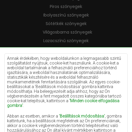
Piros szőnyegek
Ibolyaszínű szőnyegek
Sötétkék szőnyegek
Világosbarna szőnyegek
Lazacszínű szőnyegek
Krémszínű szőnyegek
Lila szőnyegek
Annak érdekében, hogy weboldalunkon a legmagasabb szintű
szolgáltatást nyújtsuk, cookie-ket használunk. A cookie-ket a
Sárga szőnyegek
weboldal tartalmának a felhasználó preferenciáihoz történő
igazítására, a weboldal használatának optimalizálására,
Mentaszínű szőnyegek
statisztikák készítésére és a weboldal felhasználó
munkamenetének fenntartására szolgálnak. Az egyes cookie-
Világoskék szőnyegek
beállításokat a 'Beállítások módosítása' gombra kattintva
módosíthatja. Ha beleegyezését adja ahhoz, hogy az Ön
Narancssárga szőnyegek
végberendezésén a fent megadott összes kategóriába tartozó
Rózsaszín szőnyegek
cookie-kat telepítsük, kattintson a
'Minden cookie elfogadása
gombra'
.
Szürke szőnyegek
Abban az esetben, amikor a
'Beállítások módosítása'
, gombra
Terrakotta szőnyegek
kattintunk, ha a beállítások megfelelnek az Ön preferenciáinak,
akkor a cookie-k végberendezésen történő telepítéséhez való
Zöld szőnyegek
hozzájárulásához az Ön által kívánt mértékben kattintson a