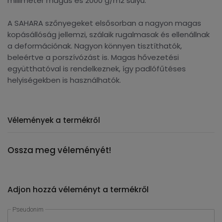
milliméter magas és 2000 g/m2 súlyú.
A SAHARA szőnyegeket elsősorban a nagyon magas
kopásállóság jellemzi, szálaik rugalmasak és ellenállnak
a deformációnak. Nagyon könnyen tisztíthatók,
beleértve a porszívózást is. Magas hővezetési
együtthatóval is rendelkeznek, így padlófűtéses
helyiségekben is használhatók.
Vélemények a termékről
Ossza meg véleményét!
Adjon hozzá véleményt a termékről
Pseudonim