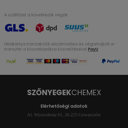
A szállítást a következők végzik:
Hitelkártya tranzakciók elszámolása és végrehajtott e-
transzfer
a közvetkazőkza közvetítésével
PayU
SZŐNYEGEK
CHEMEX
Elérhetőségi adatok
Al. Wyzwolenia 61, 26-225 Gowarczów