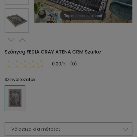
Tap or pinch to expand
Szőnyeg FE01A GRAY ATENA CRM Szürke
0,00
/5
(0)
Színváltozatok:
Válassza ki a méretet