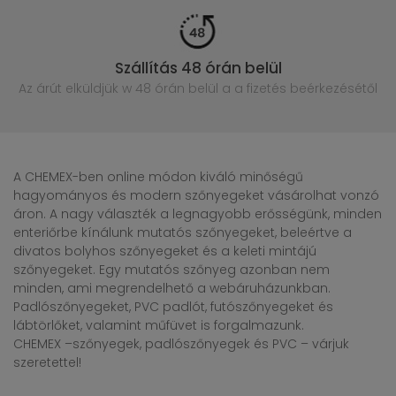
Szállítás 48 órán belül
Az árút elküldjük w 48 órán belül
a a fizetés beérkezésétől
A CHEMEX-ben online módon kiváló minőségű
hagyományos és modern szőnyegeket vásárolhat vonzó
áron. A nagy választék a legnagyobb erősségünk, minden
enteriőrbe kínálunk mutatós szőnyegeket, beleértve a
divatos bolyhos szőnyegeket és a keleti mintájú
szőnyegeket. Egy mutatós szőnyeg azonban nem
minden, ami megrendelhető a webáruházunkban.
Padlószőnyegeket, PVC padlót, futószőnyegeket és
lábtörlőket, valamint műfüvet is forgalmazunk.
CHEMEX –szőnyegek, padlószőnyegek és PVC – várjuk
szeretettel!