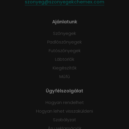
szonyeg@szonyegekchemex.com
Ajánlatunk
Szőnyegek
Padlószőnyegek
Futószőnyegek
Lábtörlők
Kiegészítők
Műfű
Ügyfélszolgálat
Hogyan rendelhet
Hogyan lehet visszaküldeni
Szabályzat
Áru reklamációk