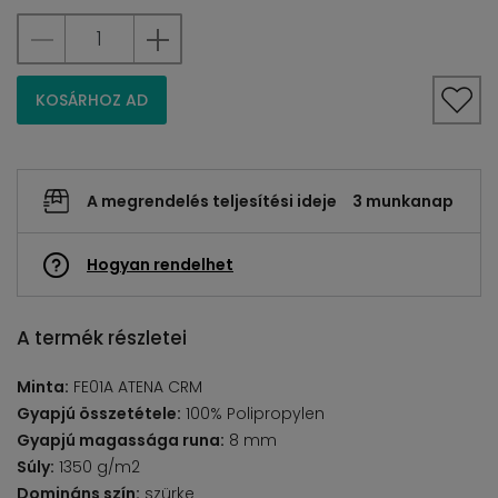
KOSÁRHOZ AD
A megrendelés teljesítési ideje
3 munkanap
Hogyan rendelhet
A termék részletei
Minta:
FE01A ATENA CRM
Gyapjú összetétele:
100% Polipropylen
Gyapjú magassága runa:
8 mm
Súly:
1350 g/m2
Domináns szín:
szürke