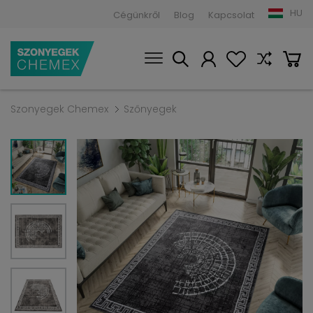
HU
Cégünkről
Blog
Kapcsolat
Szonyegek Chemex
Szőnyegek