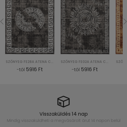
SZŐNYEG FE28A ATENA CRM - SZARY
SZŐNYEG FE02A ATENA CRM - SZARY
5916 Ft
5916 Ft
-tól
-tól
Visszaküldés 14 nap
Mindig visszaküldheti a megvásárolt
árut 14 napon belül