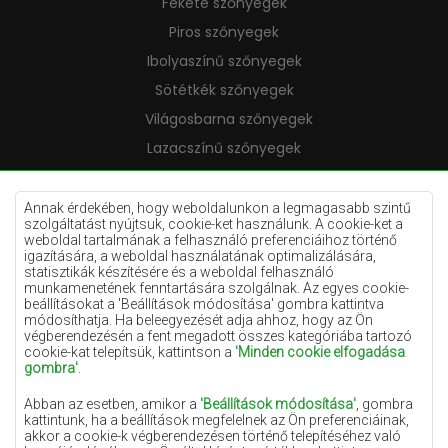
Fekete szőnyegek
Piros szőnyegek
Ibolyaszínű szőnyegek
Sötétkék szőnyegek
Világosbarna szőnyegek
Lazacszínű szőnyegek
Krémszínű szőnyegek
Lila szőnyegek
Annak érdekében, hogy weboldalunkon a legmagasabb szintű
szolgáltatást nyújtsuk, cookie-ket használunk. A cookie-ket a
Sárga szőnyegek
weboldal tartalmának a felhasználó preferenciáihoz történő
igazítására, a weboldal használatának optimalizálására,
Mentaszínű szőnyegek
statisztikák készítésére és a weboldal felhasználó
munkamenetének fenntartására szolgálnak. Az egyes cookie-
Világoskék szőnyegek
beállításokat a 'Beállítások módosítása' gombra kattintva
módosíthatja. Ha beleegyezését adja ahhoz, hogy az Ön
Narancssárga szőnyegek
végberendezésén a fent megadott összes kategóriába tartozó
Rózsaszín szőnyegek
cookie-kat telepítsük, kattintson a
'Minden cookie elfogadása
gombra'
.
Szürke szőnyegek
Abban az esetben, amikor a
'Beállítások módosítása'
, gombra
Terrakotta szőnyegek
kattintunk, ha a beállítások megfelelnek az Ön preferenciáinak,
akkor a cookie-k végberendezésen történő telepítéséhez való
Zöld szőnyegek