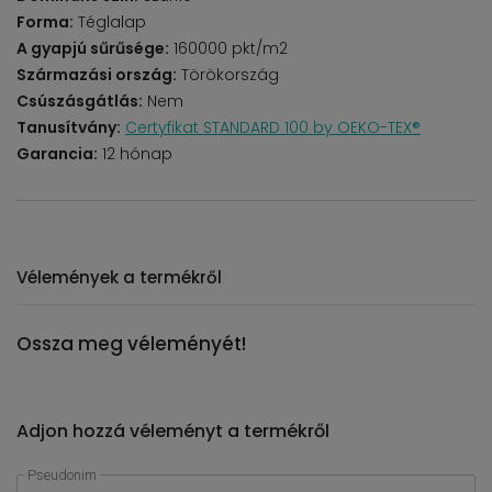
Forma:
Téglalap
A gyapjú sűrűsége:
160000 pkt/m2
Származási ország:
Törökország
Csúszásgátlás:
Nem
Tanusítvány:
Certyfikat STANDARD 100 by OEKO-TEX®
Garancia:
12 hónap
Vélemények a termékről
Ossza meg véleményét!
Adjon hozzá véleményt a termékről
Pseudonim