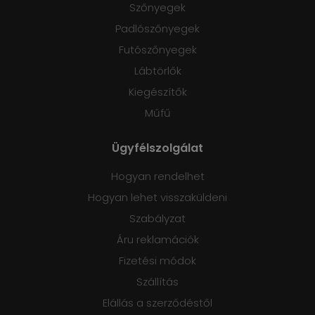
Szőnyegek
Padlószőnyegek
Futószőnyegek
Lábtörlők
Kiegészítők
Műfű
Ügyfélszolgálat
Hogyan rendelhet
Hogyan lehet visszaküldeni
Szabályzat
Áru reklamációk
Fizetési módok
Szállítás
Elállás a szerződéstől