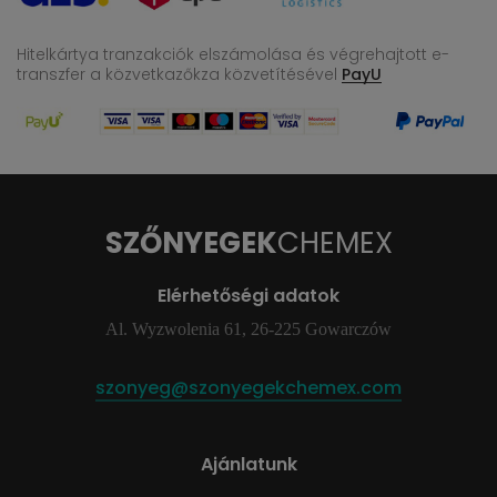
Hitelkártya tranzakciók elszámolása és végrehajtott e-
transzfer
a közvetkazőkza közvetítésével
PayU
SZŐNYEGEK
CHEMEX
Elérhetőségi adatok
Al. Wyzwolenia 61, 26-225 Gowarczów
szonyeg@szonyegekchemex.com
Ajánlatunk