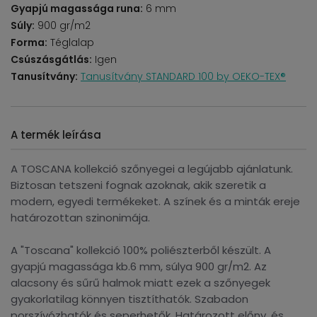
Gyapjú magassága runa:
6 mm
Súly:
900 gr/m2
Forma:
Téglalap
Csúszásgátlás:
Igen
Tanusítvány:
Tanusítvány STANDARD 100 by OEKO-TEX®
A termék leírása
A TOSCANA kollekció szőnyegei a legújabb ajánlatunk.
Biztosan tetszeni fognak azoknak, akik szeretik a
modern, egyedi termékeket. A színek és a minták ereje
határozottan szinonimája.
A "Toscana" kollekció 100% poliészterből készült. A
gyapjú magassága kb.6 mm, súlya 900 gr/m2. Az
alacsony és sűrű halmok miatt ezek a szőnyegek
gyakorlatilag könnyen tisztíthatók. Szabadon
porszívózhatók és seperhetők. Határozott előny, és