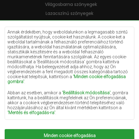
Világosbarna szőnyegek
Lazacszínű szőnyegek
Krémszínű szőnyegek
Lila szőnyegek
Annak érdekében, hogy weboldalunkon a legmagasabb szintű
szolgáltatást nyújtsuk, cookie-ket használunk. A cookie-ket a
Sárga szőnyegek
weboldal tartalmának a felhasználó preferenciáihoz történő
igazítására, a weboldal használatának optimalizálására,
Mentaszínű szőnyegek
statisztikák készítésére és a weboldal felhasználó
munkamenetének fenntartására szolgálnak. Az egyes cookie-
Világoskék szőnyegek
beállításokat a 'Beállítások módosítása' gombra kattintva
módosíthatja. Ha beleegyezését adja ahhoz, hogy az Ön
Narancssárga szőnyegek
végberendezésén a fent megadott összes kategóriába tartozó
Rózsaszín szőnyegek
cookie-kat telepítsük, kattintson a
'Minden cookie elfogadása
gombra'
.
Szürke szőnyegek
Abban az esetben, amikor a
'Beállítások módosítása'
, gombra
Terrakotta szőnyegek
kattintunk, ha a beállítások megfelelnek az Ön preferenciáinak,
akkor a cookie-k végberendezésen történő telepítéséhez való
Zöld szőnyegek
hozzájárulásához az Ön által kívánt mértékben kattintson a
Arany szőnyegek
'Mentés és elfogadás-ra'
.
Amennyiben a cookie-k az Ön személyes adatait tartalmazzák,
az adatkezelés alapja a személyes adatok kezelőjének
(Szonyegekchemex) vagy harmadik feleknek a jogos érdeke,
Minden cookie elfogadása
Copyright 2022
Szonyegek chemex.
Minden jog
amely a weboldalon nyújtott magas színvonalú szolgáltatások