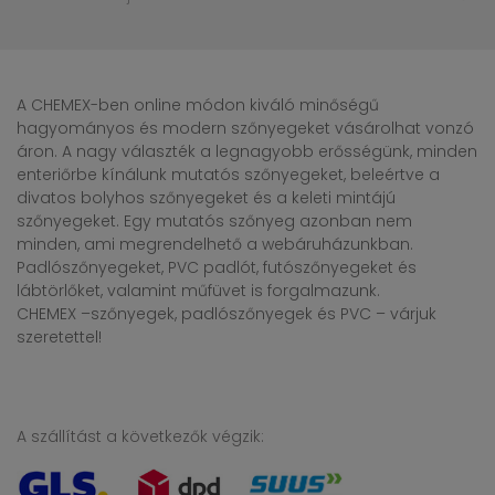
A CHEMEX-ben online módon kiváló minőségű
hagyományos és modern szőnyegeket vásárolhat vonzó
áron. A nagy választék a legnagyobb erősségünk, minden
enteriőrbe kínálunk mutatós szőnyegeket, beleértve a
divatos bolyhos szőnyegeket és a keleti mintájú
szőnyegeket. Egy mutatós szőnyeg azonban nem
minden, ami megrendelhető a webáruházunkban.
Padlószőnyegeket, PVC padlót, futószőnyegeket és
lábtörlőket, valamint műfüvet is forgalmazunk.
CHEMEX –szőnyegek, padlószőnyegek és PVC – várjuk
szeretettel!
A szállítást a következők végzik: