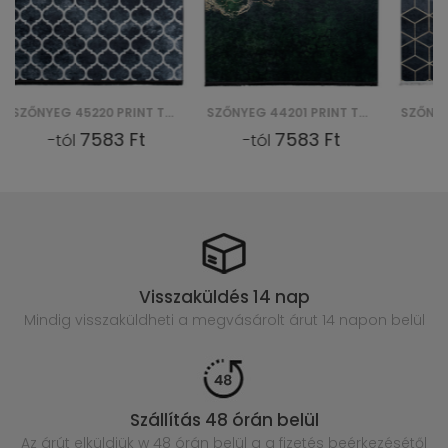
SZŐNYEG 44201 PRINT TOSCANA
SZŐNYEG 29340 PRINT TOSCANA
7583 Ft
7583 Ft
-tól
-tól
Visszaküldés 14 nap
Mindig visszaküldheti a megvásárolt
árut 14 napon belül
Szállítás 48 órán belül
Az árút elküldjük w 48 órán belül
a a fizetés beérkezésétől