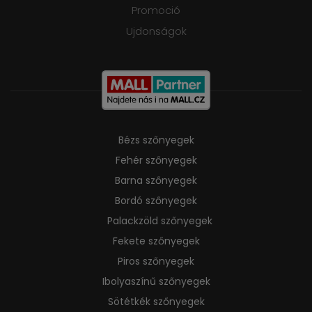
Promoció
Ujdonságok
Bézs szőnyegek
Fehér szőnyegek
Barna szőnyegek
Bordó szőnyegek
Palackzöld szőnyegek
Fekete szőnyegek
Piros szőnyegek
Ibolyaszínű szőnyegek
Sötétkék szőnyegek