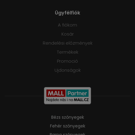
Ügyfélfiók
A fiókom
Kosár
Rendelési előzmények
Termékek
Promoció
Ujdonságok
Bézs szőnyegek
Fehér szőnyegek
Barna szőnyegek