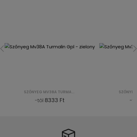
SZŐNYEG MV38A TURMALIN GPL - ZIELONY
SZŐNYEG MV36A TURMALIN GPL - ZIELONY
8333 Ft
8333 Ft
l
-tól