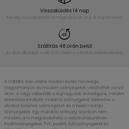
Visszaküldés 14 nap
Mindig visszaküldheti a megvásárolt
árut 14 napon belül
Szállítás 48 órán belül
Az árút elküldjük w 48 órán belül
a a fizetés beérkezésétől
A CHEMEX-ben online módon kiváló minőségű
hagyományos és modern szőnyegeket vásárolhat vonzó
áron. A nagy választék a legnagyobb erősségünk, minden
enteriőrbe kínálunk mutatós szőnyegeket, beleértve a
divatos bolyhos szőnyegeket és a keleti mintájú
szőnyegeket. Egy mutatós szőnyeg azonban nem
minden, ami megrendelhető a webáruházunkban.
Padlószőnyegeket, PVC padlót, futószőnyegeket és