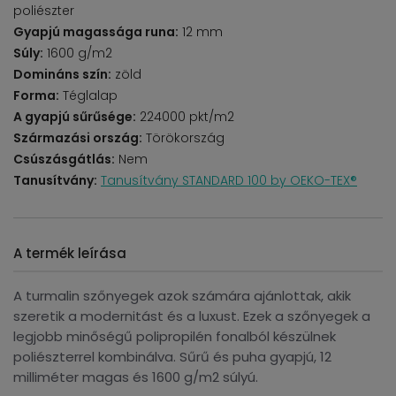
poliészter
Gyapjú magassága runa:
12 mm
Súly:
1600 g/m2
Domináns szín:
zöld
Forma:
Téglalap
A gyapjú sűrűsége:
224000 pkt/m2
Származási ország:
Törökország
Csúszásgátlás:
Nem
Tanusítvány:
Tanusítvány STANDARD 100 by OEKO-TEX®
A termék leírása
A turmalin szőnyegek azok számára ajánlottak, akik
szeretik a modernitást és a luxust. Ezek a szőnyegek a
legjobb minőségű polipropilén fonalból készülnek
poliészterrel kombinálva. Sűrű és puha gyapjú, 12
milliméter magas és 1600 g/m2 súlyú.