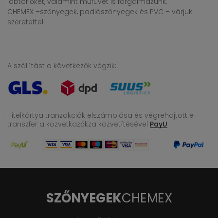
lábtörlőket, valamint műfüvet is forgalmazunk.
CHEMEX –szőnyegek, padlószőnyegek és PVC – várjuk
szeretettel!
A szállítást a következők végzik:
Hitelkártya tranzakciók elszámolása és végrehajtott e-
transzfer
a közvetkazőkza közvetítésével
PayU
SZŐNYEGEK
CHEMEX