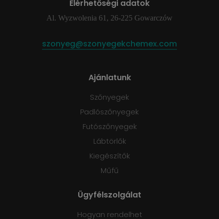
Elérhetőségi adatok
Al. Wyzwolenia 61, 26-225 Gowarczów
szonyeg@szonyegekchemex.com
Ajánlatunk
Szőnyegek
Padlószőnyegek
Futószőnyegek
Lábtörlők
Kiegészítők
Műfű
Ügyfélszolgálat
Hogyan rendelhet