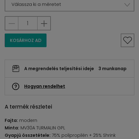
Válassza ki a méretet
KOSÁRHOZ AD
A megrendelés teljesítési ideje
3 munkanap
Hogyan rendelhet
A termék részletei
Fajta:
modern
Minta:
MV30A TURMALIN GPL
Gyapjú összetétele:
75% polipropilén + 25% Shrink