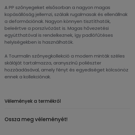
A PP szőnyegeket elsősorban a nagyon magas
kopásállóság jellemzi, szálaik rugalmasak és ellenállnak
a deformációnak. Nagyon könnyen tisztíthatók,
beleértve a porszívózást is. Magas hővezetési
együtthatóval is rendelkeznek, így padlófűtéses
helyiségekben is használhatók.
A Tourmalin szőnyegkollekció a modern minták széles
skáláját tartalmazza, aranyszínű poliészter
hozzáadásával, amely fényt és egyediséget kölcsönöz
ennek a kollekciónak.
Vélemények a termékről
Ossza meg véleményét!