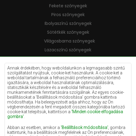
Fekete szőnyegek
Piros szőnyegek
Ibolyaszínű szőnyegek
Sötétkék szőnyegek
Világosbarna szőnyegek
Lazacszínű szőnyegek
Krémszínű szőnyegek
Lila szőnyegek
Annak érdekében, hogy weboldalunkon a legmagasabb szintű
szolgáltatást nyújtsuk, cookie-ket használunk. A cookie-ket a
Sárga szőnyegek
weboldal tartalmának a felhasználó preferenciáihoz történő
igazítására, a weboldal használatának optimalizálására,
Mentaszínű szőnyegek
statisztikák készítésére és a weboldal felhasználó
munkamenetének fenntartására szolgálnak. Az egyes cookie-
Világoskék szőnyegek
beállításokat a 'Beállítások módosítása' gombra kattintva
módosíthatja. Ha beleegyezését adja ahhoz, hogy az Ön
Narancssárga szőnyegek
végberendezésén a fent megadott összes kategóriába tartozó
Rózsaszín szőnyegek
cookie-kat telepítsük, kattintson a
'Minden cookie elfogadása
gombra'
.
Szürke szőnyegek
Abban az esetben, amikor a
'Beállítások módosítása'
, gombra
Terrakotta szőnyegek
kattintunk, ha a beállítások megfelelnek az Ön preferenciáinak,