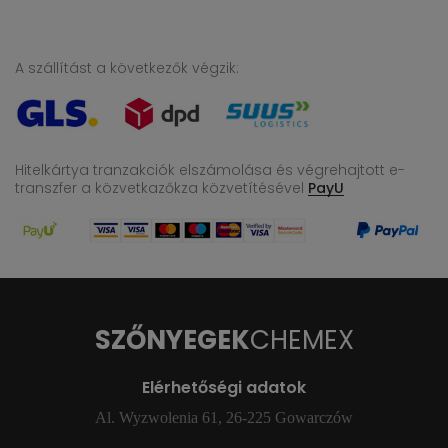
A szállítást a következők végzik:
Hitelkártya tranzakciók elszámolása és végrehajtott e-
transzfer
a közvetkazőkza közvetítésével
PayU
SZŐNYEGEK
CHEMEX
Elérhetőségi adatok
Al. Wyzwolenia 61, 26-225 Gowarczów