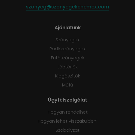
szonyeg@szonyegekchemex.com
Ajánlatunk
Szőnyegek
Padlószőnyegek
Futószőnyegek
Lábtörlők
Kiegészítők
Műfű
Ügyfélszolgálat
Hogyan rendelhet
Hogyan lehet visszaküldeni
Szabályzat