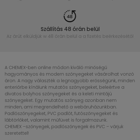
Szállítás 48 órán belül
Az árút elküldjük w 48 órán belül
a a fizetés beérkezésétől
A CHEMEX-ben online módon kiváló minőségű
hagyományos és modern szőnyegeket vásárolhat vonzó
áron. A nagy választék a legnagyobb erősségünk, minden
enteriőrbe kínálunk mutatós szőnyegeket, beleértve a
divatos bolyhos szőnyegeket és a keleti mintájú
szőnyegeket. Egy mutatós szőnyeg azonban nem
minden, ami megrendelhető a webáruházunkban.
Padlószőnyegeket, PVC padlót, futószőnyegeket és
lábtörlőket, valamint műfüvet is forgalmazunk.
CHEMEX –szőnyegek, padlószőnyegek és PVC – várjuk
szeretettel!