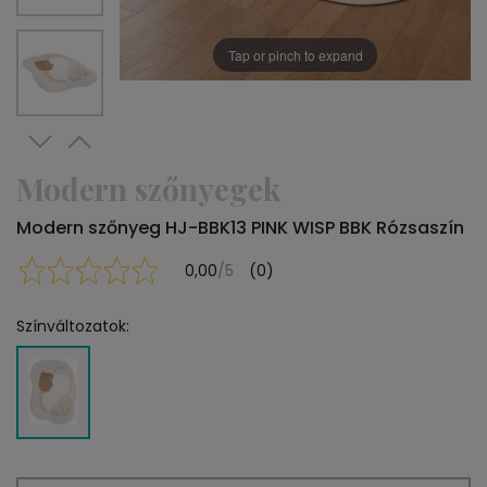
Tap or pinch to expand
Modern szőnyegek
Modern szőnyeg HJ-BBK13 PINK WISP BBK Rózsaszín
0,00
/5
(0)
Színváltozatok: