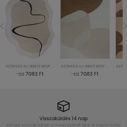
SZŐNYEG HJ-BBK12 WISP BBK - BEŻOWY
SZŐNYEG HJ-BBK11 WISP BBK - BEŻOWY
7083 Ft
7083 Ft
-tól
-tól
Visszaküldés 14 nap
Mindig visszaküldheti a megvásárolt
árut 14 napon belül