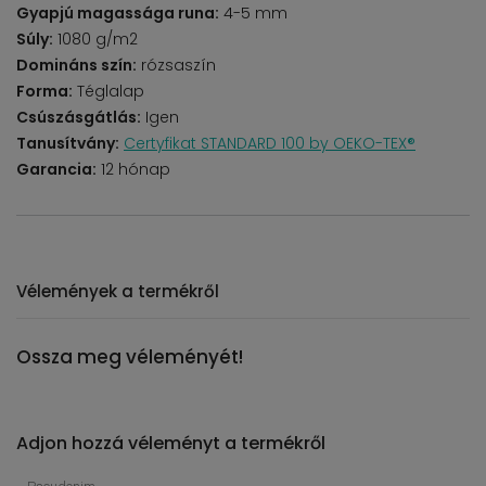
Gyapjú magassága runa:
4-5 mm
Súly:
1080 g/m2
Domináns szín:
rózsaszín
Forma:
Téglalap
Csúszásgátlás:
Igen
Tanusítvány:
Certyfikat STANDARD 100 by OEKO-TEX®
Garancia:
12 hónap
Vélemények a termékről
Ossza meg véleményét!
Adjon hozzá véleményt a termékről