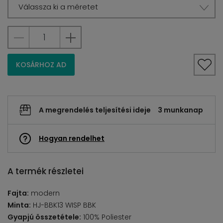
Válassza ki a méretet
KOSÁRHOZ AD
A megrendelés teljesítési ideje
3 munkanap
Hogyan rendelhet
A termék részletei
Fajta:
modern
Minta:
HJ-BBK13 WISP BBK
Gyapjú összetétele:
100% Poliester