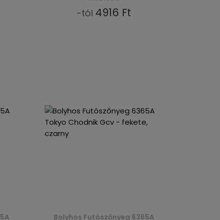
4916 Ft
-tól
65A
Bolyhos Futószőnyeg 6365A