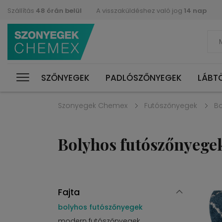
Szállítás
48 órán belül
A visszaküldéshez való jog
14 nap
SZŐNYEGEK
PADLÓSZŐNYEGEK
LÁBT
Szonyegek Chemex
Futószőnyegek
Bo
Bolyhos futószőnyege
Fajta
bolyhos futószőnyegek
modern futószőnyegek