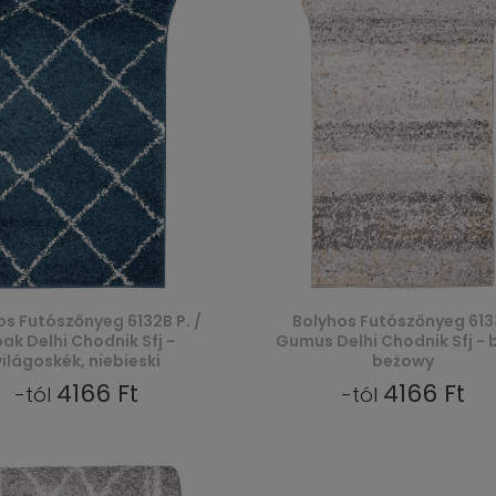
os Futószőnyeg 6132B P. /
Bolyhos Futószőnyeg 613
ak Delhi Chodnik Sfj -
Gumus Delhi Chodnik Sfj - 
világoskék, niebieski
beżowy
4166 Ft
4166 Ft
-tól
-tól