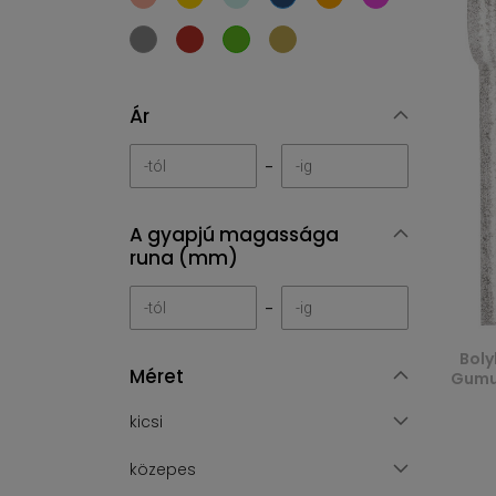
Ár
-
A gyapjú magassága
runa (mm)
-
Boly
Méret
Gumus
kicsi
közepes