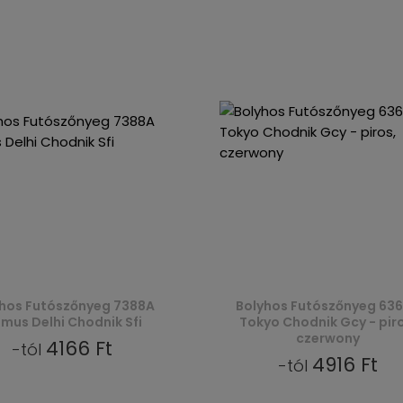
hos Futószőnyeg 7388A
Bolyhos Futószőnyeg 63
mus Delhi Chodnik Sfi
Tokyo Chodnik Gcy - piro
czerwony
4166 Ft
-tól
4916 Ft
-tól