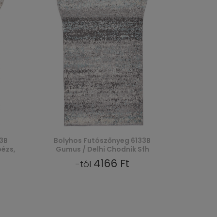
3B
Bolyhos Futószőnyeg 6133B
bézs,
Gumus / Delhi Chodnik Sfh
4166 Ft
-tól