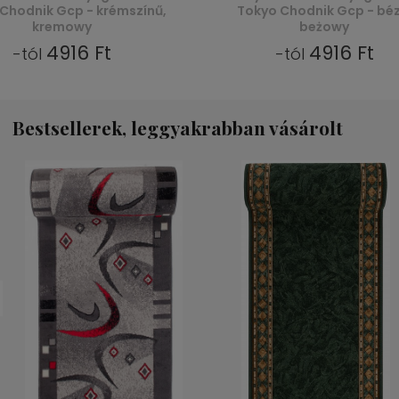
Chodnik Gcp - krémszínű,
Tokyo Chodnik Gcp - béz
kremowy
beżowy
4916 Ft
4916 Ft
-tól
-tól
Bestsellerek, leggyakrabban vásárolt