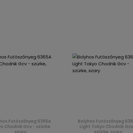
hos Futószőnyeg 6365A
Bolyhos Futószőnyeg 63
o Chodnik Gcv - szürke,
Light Tokyo Chodnik Gcv
szary
szürke, szary