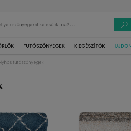
ÖRLŐK
FUTÓSZŐNYEGEK
KIEGÉSZÍTŐK
UJDO
lyhos futószőnyegek
k