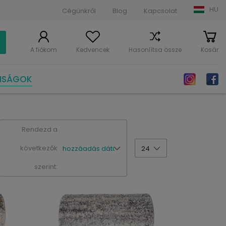
HU
Cégünkről
Blog
Kapcsolat
A fiókom
Kedvencek
Hasonlítsa össze
Kosár
NSÁGOK
Rendezd a
következők
hozzáadás dátuma szerint
24
szerint: