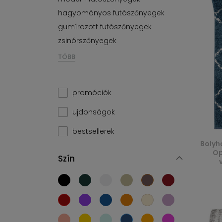
hagyományos futószőnyegek
gumírozott futószőnyegek
zsinórszőnyegek
TÖBB
promóciók
ujdonságok
bestsellerek
Bolyh
Op
Szín