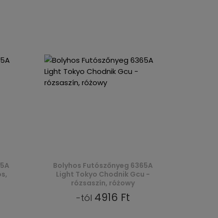
65A
Bolyhos Futószőnyeg 6365A
s,
Light Tokyo Chodnik Gcu -
rózsaszín, różowy
4916 Ft
-tól