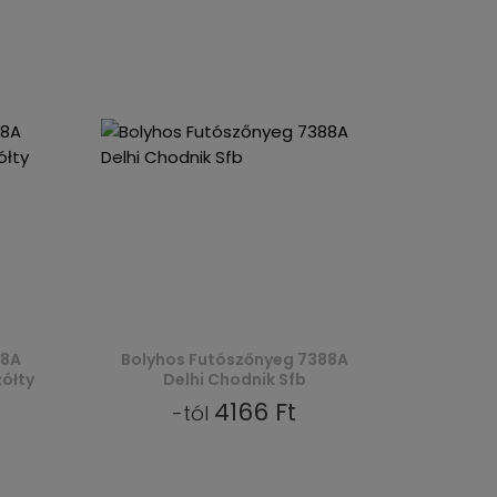
88A
Bolyhos Futószőnyeg 7388A
żółty
Delhi Chodnik Sfb
4166 Ft
-tól