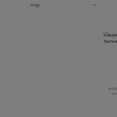
nagy
Boly
Gu