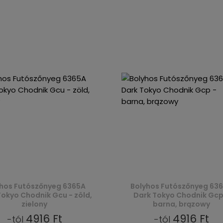
hos Futószőnyeg 6365A
Bolyhos Futószőnyeg 63
Tokyo Chodnik Gcu - zöld,
Dark Tokyo Chodnik Gcp
zielony
barna, brązowy
4916 Ft
4916 Ft
-tól
-tól