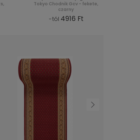
s,
Tokyo Chodnik Gcv - fekete,
czarny
4916 Ft
-tól