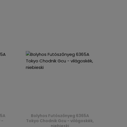
65A
Bolyhos Futószőnyeg 6365A
 -
Tokyo Chodnik Gcu - világoskék,
niebieski