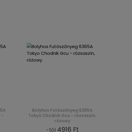
65A
Bolyhos Futószőnyeg 6365A
 -
Tokyo Chodnik Gcu - rózsaszín,
różowy
4916 Ft
-tól