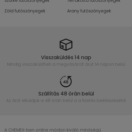
Szürke futószőnyegek
Terrakotta futószőnyegek
Zöld futószőnyegek
Arany futószőnyegek
Visszaküldés 14 nap
Mindig visszaküldheti a megvásárolt
árut 14 napon belül
Szállítás 48 órán belül
Az árút elküldjük w 48 órán belül
a a fizetés beérkezésétől
A CHEMEX-ben online módon kiváló minőségű