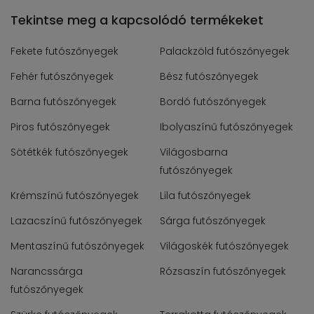
Tekintse meg a kapcsolódó termékeket
Fekete futószőnyegek
Palackzöld futószőnyegek
Fehér futószőnyegek
Bész futószőnyegek
Barna futószőnyegek
Bordó futószőnyegek
Piros futószőnyegek
Ibolyaszínű futószőnyegek
Sötétkék futószőnyegek
Világosbarna
futószőnyegek
Krémszínű futószőnyegek
Lila futószőnyegek
Lazacszínű futószőnyegek
Sárga futószőnyegek
Mentaszínű futószőnyegek
Világoskék futószőnyegek
Narancssárga
Rózsaszín futószőnyegek
futószőnyegek