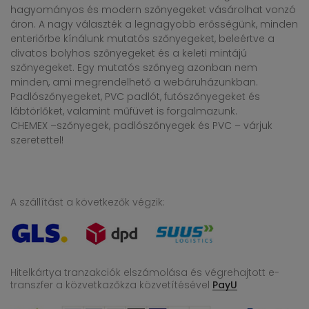
hagyományos és modern szőnyegeket vásárolhat vonzó
áron. A nagy választék a legnagyobb erősségünk, minden
enteriőrbe kínálunk mutatós szőnyegeket, beleértve a
divatos bolyhos szőnyegeket és a keleti mintájú
szőnyegeket. Egy mutatós szőnyeg azonban nem
minden, ami megrendelhető a webáruházunkban.
Padlószőnyegeket, PVC padlót, futószőnyegeket és
lábtörlőket, valamint műfüvet is forgalmazunk.
CHEMEX –szőnyegek, padlószőnyegek és PVC – várjuk
szeretettel!
A szállítást a következők végzik:
Hitelkártya tranzakciók elszámolása és végrehajtott e-
transzfer
a közvetkazőkza közvetítésével
PayU