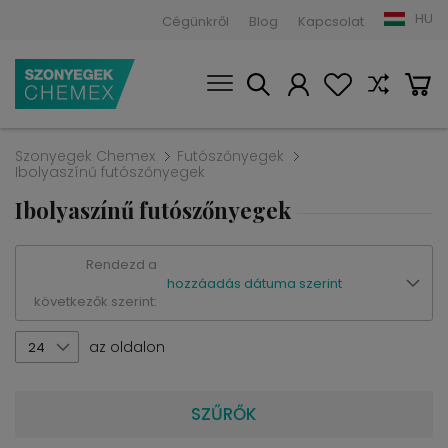
HU
Cégünkről
Blog
Kapcsolat
Szonyegek Chemex
Futószőnyegek
Ibolyaszínű futószőnyegek
Ibolyaszínű futószőnyegek
Rendezd a
hozzáadás dátuma szerint
következők szerint:
az oldalon
24
SZŰRŐK