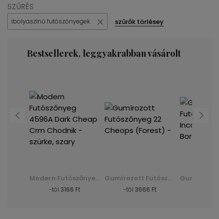
SZŰRÉS
szűrők törlésey
ibolyaszínű futószőnyegek
Bestsellerek, leggyakrabban vásárolt
Gumírozott Futószőnyeg 10 Cheops ( ) - Bordo - piros, czerwony
Modern Futószőnyeg 4596A Dark Cheap Crm Chodnik - szürke, szary
Gumírozott Futószőnyeg 22 Cheops (Forest) -
Ft
-tól
3166 Ft
-tól
3666 Ft
-tól
36