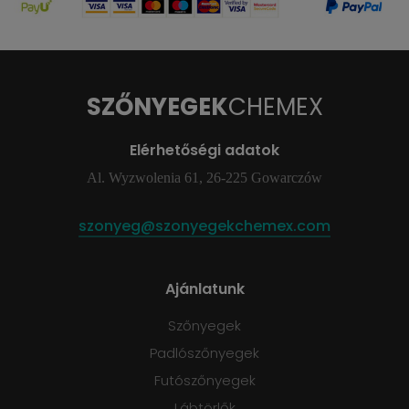
SZŐNYEGEK
CHEMEX
Elérhetőségi adatok
Al. Wyzwolenia 61, 26-225 Gowarczów
szonyeg@szonyegekchemex.com
Ajánlatunk
Szőnyegek
Padlószőnyegek
Futószőnyegek
Lábtörlők