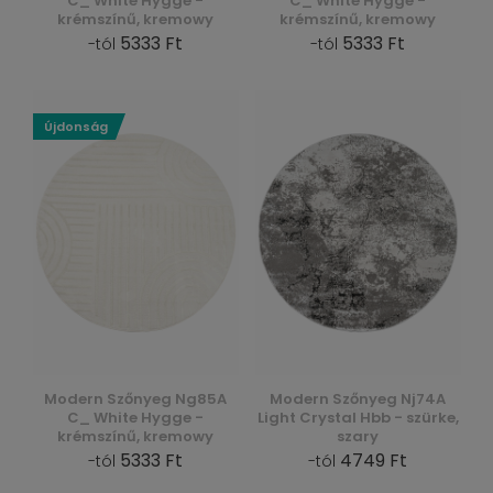
C_ White Hygge -
C_ White Hygge -
krémszínű, kremowy
krémszínű, kremowy
5333 Ft
5333 Ft
-tól
-tól
Újdonság
Modern Szőnyeg Ng85A
Modern Szőnyeg Nj74A
C_ White Hygge -
Light Crystal Hbb - szürke,
krémszínű, kremowy
szary
5333 Ft
4749 Ft
-tól
-tól