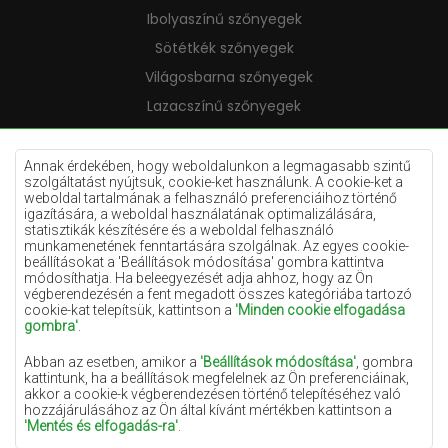
Ibolyaszínű szőnyegek
Sötétkék szőnyegek
Világosbarna szőnyegek
Lazacszínű szőnyegek
Krémszínű szőnyegek
Lila szőnyegek
Annak érdekében, hogy weboldalunkon a legmagasabb szintű
szolgáltatást nyújtsuk, cookie-ket használunk. A cookie-ket a
Sárga szőnyegek
weboldal tartalmának a felhasználó preferenciáihoz történő
igazítására, a weboldal használatának optimalizálására,
Mentaszínű szőnyegek
statisztikák készítésére és a weboldal felhasználó
munkamenetének fenntartására szolgálnak. Az egyes cookie-
Világoskék szőnyegek
beállításokat a 'Beállítások módosítása' gombra kattintva
módosíthatja. Ha beleegyezését adja ahhoz, hogy az Ön
Narancssárga szőnyegek
végberendezésén a fent megadott összes kategóriába tartozó
Rózsaszín szőnyegek
cookie-kat telepítsük, kattintson a
'Minden cookie elfogadása
gombra'
.
Szürke szőnyegek
Abban az esetben, amikor a
'Beállítások módosítása'
, gombra
Terrakotta szőnyegek
kattintunk, ha a beállítások megfelelnek az Ön preferenciáinak,
akkor a cookie-k végberendezésen történő telepítéséhez való
Zöld szőnyegek
hozzájárulásához az Ön által kívánt mértékben kattintson a
Arany szőnyegek
'Mentés és elfogadás-ra'
.