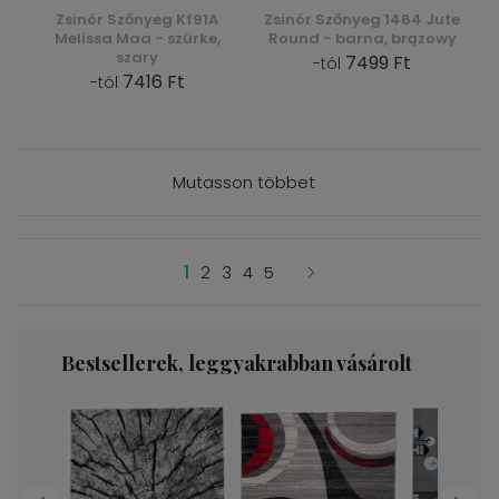
Zsinór Szőnyeg Kf91A
Zsinór Szőnyeg 1464 Jute
Melissa Maa - szürke,
Round - barna, brązowy
szary
7499 Ft
-tól
7416 Ft
-tól
Mutasson többet
1
2
3
4
5
Bestsellerek, leggyakrabban vásárolt