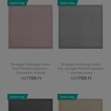
Újdonság
Újdonság
Shaggy Szőnyeg Foam
Shaggy Szőnyeg Foam
Sq-P Fluffin Square -
Sq-Lg Light Fluffin Square
rózsaszín, różowy
- szürke, szary
17166 Ft
17166 Ft
-tól
-tól
Újdonság
Újdonság