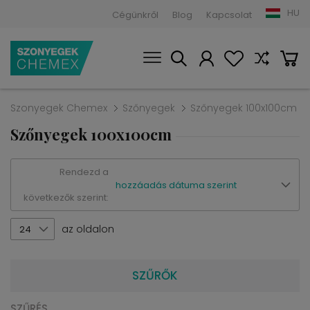
HU
Cégünkről
Blog
Kapcsolat
Szonyegek Chemex
Szőnyegek
Szőnyegek 100x100cm
Szőnyegek 100x100cm
Rendezd a
hozzáadás dátuma szerint
következők szerint:
az oldalon
24
SZŰRŐK
SZŰRÉS