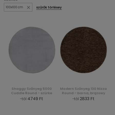
szűrők törlésey
100x100 cm
Shaggy Szőnyeg 5000
Modern Szőnyeg 130 Nizza
Cuddle Round - szürke
Round - barna, brązowy
4749 Ft
2833 Ft
-tól
-tól