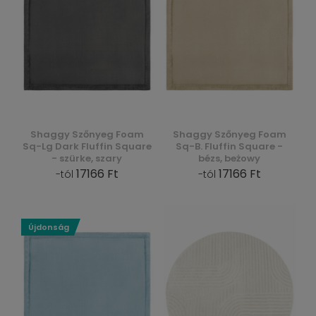
Shaggy Szőnyeg Foam
Shaggy Szőnyeg Foam
Sq-Lg Dark Fluffin Square
Sq-B. Fluffin Square -
- szürke, szary
bézs, beżowy
17166 Ft
17166 Ft
-tól
-tól
Újdonság