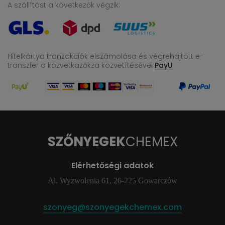
A szállítást a következők végzik:
Hitelkártya tranzakciók elszámolása és végrehajtott e-
transzfer
a közvetkazőkza közvetítésével
PayU
SZŐNYEGEK
CHEMEX
Elérhetőségi adatok
Al. Wyzwolenia 61, 26-225 Gowarczów
szonyeg@szonyegekchemex.com