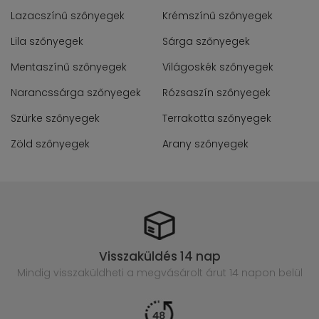
Lazacszínű szőnyegek
Krémszínű szőnyegek
Lila szőnyegek
Sárga szőnyegek
Mentaszínű szőnyegek
Világoskék szőnyegek
Narancssárga szőnyegek
Rózsaszín szőnyegek
Szürke szőnyegek
Terrakotta szőnyegek
Zöld szőnyegek
Arany szőnyegek
Visszaküldés 14 nap
Mindig visszaküldheti a megvásárolt
árut 14 napon belül