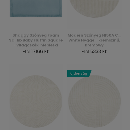
Shaggy Szőnyeg Foam
Modern Szőnyeg Nl50A C_
Sq-Bb Baby Fluffin Square
White Hygge - krémszínű,
- világoskék, niebieski
kremowy
17166 Ft
5333 Ft
-tól
-tól
Újdonság