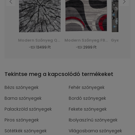
Shaggy Szőnyeg Dark D. Silk - zöld, zielony
Modern Szőnyeg Q710A Luxury Pp Esm - fehér, biały
Modern Szőnyeg F844B Cheap Pp Crm - szürke, szary
Ft
-tól
13499 Ft
-tól
2999 Ft
-tól
30
Tekintse meg a kapcsolódó termékeket
Bézs szőnyegek
Fehér szőnyegek
Barna szőnyegek
Bordó szőnyegek
Palackzöld szőnyegek
Fekete szőnyegek
Piros szőnyegek
Ibolyaszínű szőnyegek
Sötétkék szőnyegek
Világosbarna szőnyegek