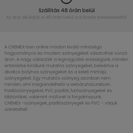
Szállítás 48 órán belül
Az árút elküldjük w 48 órán belül
a a fizetés beérkezésétől
A CHEMEX-ben online módon kiváló minőségű
hagyományos és modern szőnyegeket vásárolhat vonzó
áron. A nagy választék a legnagyobb erősségünk, minden
enteriőrbe kínálunk mutatós szőnyegeket, beleértve a
divatos bolyhos szőnyegeket és a keleti mintájú
szőnyegeket. Egy mutatós szőnyeg azonban nem
minden, ami megrendelhető a webáruházunkban.
Padlószőnyegeket, PVC padlót, futószőnyegeket és
lábtörlőket, valamint műfüvet is forgalmazunk.
CHEMEX –szőnyegek, padlószőnyegek és PVC – várjuk
szeretettel!