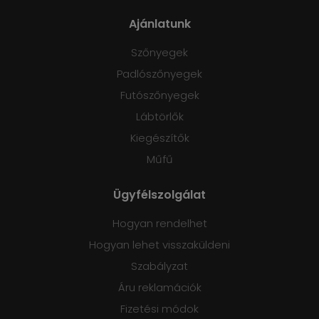
Ajánlatunk
Szőnyegek
Padlószőnyegek
Futószőnyegek
Lábtörlők
Kiegészítők
Műfű
Ügyfélszolgálat
Hogyan rendelhet
Hogyan lehet visszaküldeni
Szabályzat
Áru reklamációk
Fizetési módok