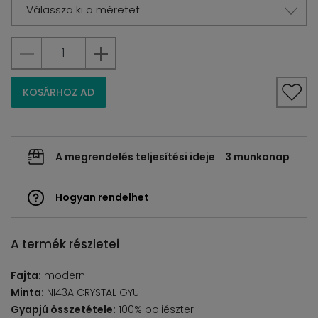
Válassza ki a méretet
KOSÁRHOZ AD
A megrendelés teljesítési ideje
3 munkanap
Hogyan rendelhet
A termék részletei
Fajta:
modern
Minta:
NI43A CRYSTAL GYU
Gyapjú összetétele:
100% poliészter