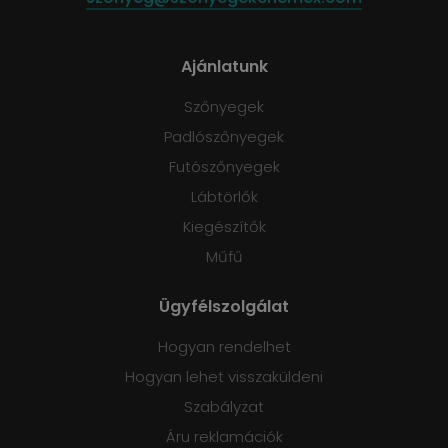
Ajánlatunk
Szőnyegek
Padlószőnyegek
Futószőnyegek
Lábtörlők
Kiegészítők
Műfű
Ügyfélszolgálat
Hogyan rendelhet
Hogyan lehet visszaküldeni
Szabályzat
Áru reklamációk