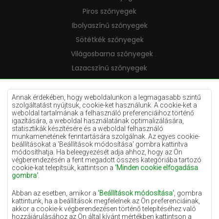
Piros szőnyegek
Ibolyaszínű szőnyegek
Sötétkék szőnyegek
Világosbarna szőnyegek
Lazacszínű szőnyegek
Krémszínű szőnyegek
Lila szőnyegek
Annak érdekében, hogy weboldalunkon a legmagasabb szintű
szolgáltatást nyújtsuk, cookie-ket használunk. A cookie-ket a
Sárga szőnyegek
weboldal tartalmának a felhasználó preferenciáihoz történő
igazítására, a weboldal használatának optimalizálására,
Mentaszínű szőnyegek
statisztikák készítésére és a weboldal felhasználó
munkamenetének fenntartására szolgálnak. Az egyes cookie-
Világoskék szőnyegek
beállításokat a 'Beállítások módosítása' gombra kattintva
módosíthatja. Ha beleegyezését adja ahhoz, hogy az Ön
Narancssárga szőnyegek
végberendezésén a fent megadott összes kategóriába tartozó
Rózsaszín szőnyegek
cookie-kat telepítsük, kattintson a
'Minden cookie elfogadása
gombra'
.
Szürke szőnyegek
Abban az esetben, amikor a
'Beállítások módosítása'
, gombra
Terrakotta szőnyegek
kattintunk, ha a beállítások megfelelnek az Ön preferenciáinak,
akkor a cookie-k végberendezésen történő telepítéséhez való
Zöld szőnyegek
hozzájárulásához az Ön által kívánt mértékben kattintson a