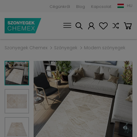
HU
Cégünkről
Blog
Kapcsolat
Szonyegek Chemex
Szőnyegek
Modern szőnyegek