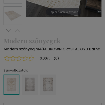
Tap or pinch to expand
Modern szőnyegek
Modern szőnyeg NI43A BROWN CRYSTAL GYU Barna
0,00
/5
(0)
Színváltozatok: