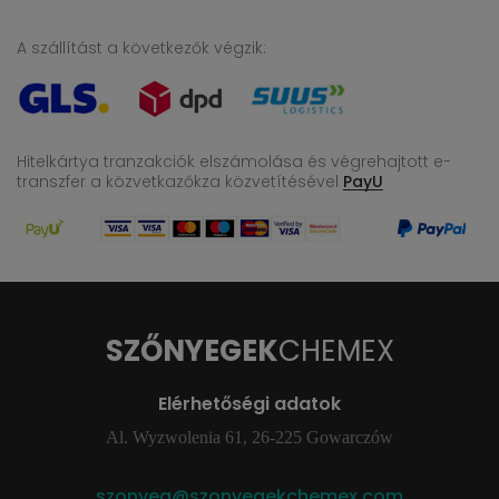
A szállítást a következők végzik:
Hitelkártya tranzakciók elszámolása és végrehajtott e-
transzfer
a közvetkazőkza közvetítésével
PayU
SZŐNYEGEK
CHEMEX
Elérhetőségi adatok
Al. Wyzwolenia 61, 26-225 Gowarczów
szonyeg@szonyegekchemex.com