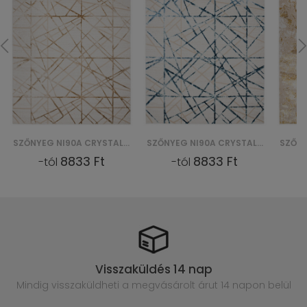
SZŐNYEG NI90A CRYSTAL GYU - BEŻOWY
SZŐNYEG NI90A CRYSTAL GYU - NIEBIESKI
8833 Ft
8833 Ft
-tól
-tól
Visszaküldés 14 nap
Mindig visszaküldheti a megvásárolt
árut 14 napon belül