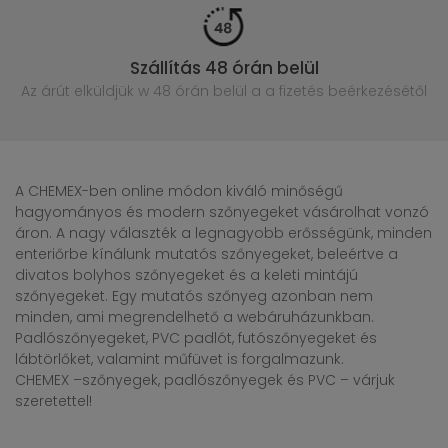
Szállítás 48 órán belül
Az árút elküldjük w 48 órán belül
a a fizetés beérkezésétől
A CHEMEX-ben online módon kiváló minőségű
hagyományos és modern szőnyegeket vásárolhat vonzó
áron. A nagy választék a legnagyobb erősségünk, minden
enteriőrbe kínálunk mutatós szőnyegeket, beleértve a
divatos bolyhos szőnyegeket és a keleti mintájú
szőnyegeket. Egy mutatós szőnyeg azonban nem
minden, ami megrendelhető a webáruházunkban.
Padlószőnyegeket, PVC padlót, futószőnyegeket és
lábtörlőket, valamint műfüvet is forgalmazunk.
CHEMEX –szőnyegek, padlószőnyegek és PVC – várjuk
szeretettel!