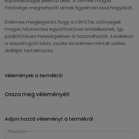
kopásállóságuk jellemzi őket. A termék magas
minősége megnehezíti annak figyelmen kívül hagyását.
Érdemes megjegyezni, hogy a CRYSTAL szőnyegek
magas hővezetési együtthatóval rendelkeznek, így
padlófűtéses helyiségekben is használhatók. A kollekció
a visszafogott bézs, szürke és krémes minták széles
skáláját tartalmazza.
Vélemények a termékről
Ossza meg véleményét!
Adjon hozzá véleményt a termékről
Pseudonim