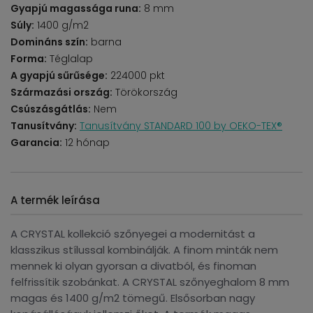
Gyapjú magassága runa:
8 mm
Súly:
1400 g/m2
Domináns szín:
barna
Forma:
Téglalap
A gyapjú sűrűsége:
224000 pkt
Származási ország:
Törökország
Csúszásgátlás:
Nem
Tanusítvány:
Tanusítvány STANDARD 100 by OEKO-TEX®
Garancia:
12 hónap
A termék leírása
A CRYSTAL kollekció szőnyegei a modernitást a
klasszikus stílussal kombinálják. A finom minták nem
mennek ki olyan gyorsan a divatból, és finoman
felfrissítik szobánkat. A CRYSTAL szőnyeghalom 8 mm
magas és 1400 g/m2 tömegű. Elsősorban nagy